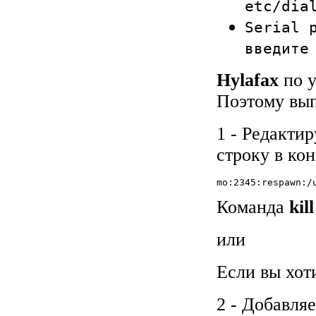
etc/dia
Serial 
введите
Hylafax
по у
Поэтому вып
1 - Редакти
строку в кон
mo:2345:respawn:/
Команда
kil
или
Если вы хот
2 - Добавля