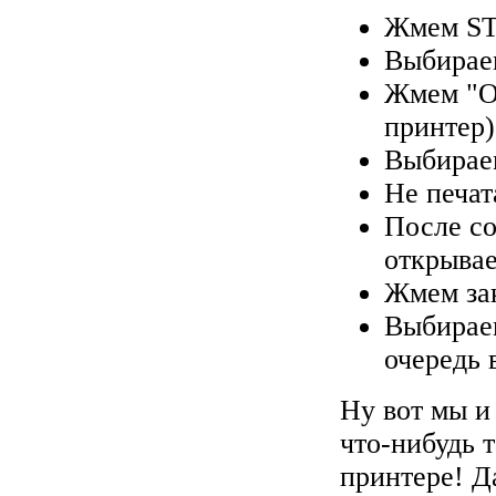
Жмем ST
Выбирае
Жмем "О
принтер)
Выбираем
Не печат
После со
открывае
Жмем зак
Выбираем
очередь 
Ну вот мы и
что-нибудь 
принтере! Д