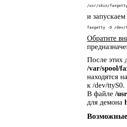
/usr/sbin/faxgett
и запускаем
faxgetty -D /dev/
Обратите вн
предназначе
После этих 
/var/spool/fa
находятся н
к /dev/ttyS0.
В файле
/us
для демона
Возможные