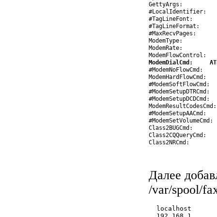
GettyArgs:          
#LocalIdentifier:   
#TagLineFont:       
#TagLineFormat:     
#MaxRecvPages:      
ModemType:          
ModemRate:          
ModemDialCmd:     AT
#ModemNoFlowCmd:    
ModemHardFlowCmd:   
#ModemSoftFlowCmd:  
#ModemSetupDTRCmd:  
#ModemSetupDCDCmd:  
ModemResultCodesCmd:
#ModemSetupAACmd:   
#ModemSetVolumeCmd: 
Class2BUGCmd:       
Class2CQQueryCmd:   
Далее добав
/var/spool/fax
  localhost
