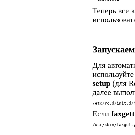
Теперь все 
использоват
Запускаем
Для автомат
используйт
setup
(для R
далее выпол
/etc/rc.d/init.d/
Если
faxget
/usr/sbin/faxgett