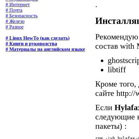
.
# Интернет
# Почта
# Безопасность
Инсталля
# Железо
# Разное
Рекомендую 
# Linux HowTo (как сделать)
# Книги и руководства
состав with 
# Материалы на английском языке
ghostscri
libtiff
Кроме того,
сайте
http:/
Если
Hylafa
следующие 
пакеты) :
rpm -ivh hylafax-c