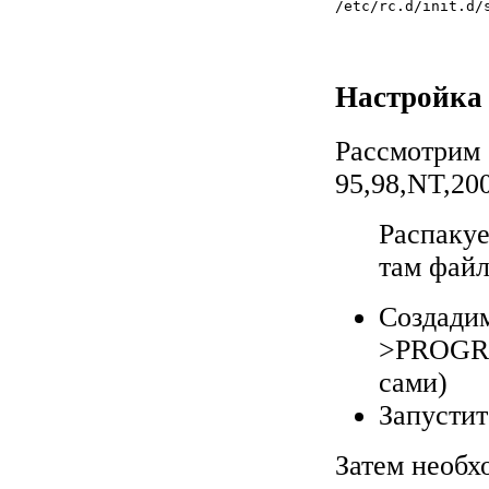
/etc/rc.d/init.d/
Настройка
Рассмотрим
95,98,NT,200
Распакуе
там файл
Создадим
>PROGRA
сами)
Запустит
Затем необх