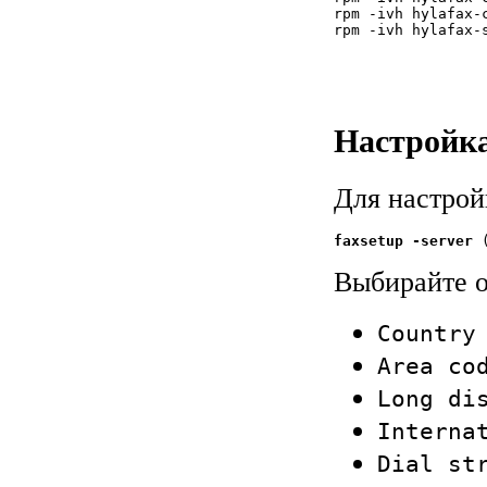
rpm -ivh hylafax-c
Настройка
Для настрой
faxsetup
-server
 
Выбирайте о
Country
Area co
Long di
Interna
Dial st