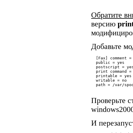
Обратите вн
версию
prin
модифициро
Добавьте м
  [Fax] comment = 
  public = yes

  postscript = yes
  print command =
  printable = yes

  writable = no

Проверьте 
windows200
И перезапус