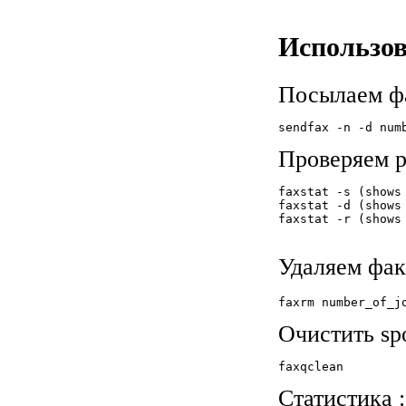
Использов
Посылаем фа
sendfax -n -d num
Проверяем р
faxstat -s (shows
faxstat -d (shows 
faxstat -r (shows 
Удаляем факс
faxrm number_of_j
Очистить spo
faxqclean
Статистика :