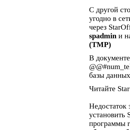
С другой ст
угодно в се
через StarO
spadmin
и на
(TMP)
В документе
@@#num_tel_
базы данны
Читайте Star
Недостаток э
установить S
программы re