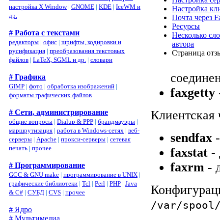
настройка X Window
|
GNOME
|
KDE
|
IceWM и
Настройка кл
др.
Почта через F
Ресурсы
# Работа с текстами
Несколько сло
редакторы
|
офис
|
шрифты, кодировки и
автора
русификация
|
преобразования текстовых
Страница отз
файлов
|
LaTeX, SGML и др.
|
словари
соедине
# Графика
GIMP
|
фото
|
обработка изображений
|
faxgetty
форматы графических файлов
Клиентская ч
# Сети, администрирование
общие вопросы
|
Dialup & PPP
|
брандмауэры
|
маршрутизация
|
работа в Windows-сетях
|
веб-
sendfax
-
серверы
|
Apache
|
прокси-серверы
|
сетевая
печать
|
прочее
faxstat
- 
faxrm
- 
# Программирование
GCC & GNU make
|
программирование в UNIX
|
графические библиотеки
|
Tcl
|
Perl
|
PHP
|
Java
Конфигурац
& C#
|
СУБД
|
CVS
|
прочее
/var/spool
# Ядро
# Мультимедиа