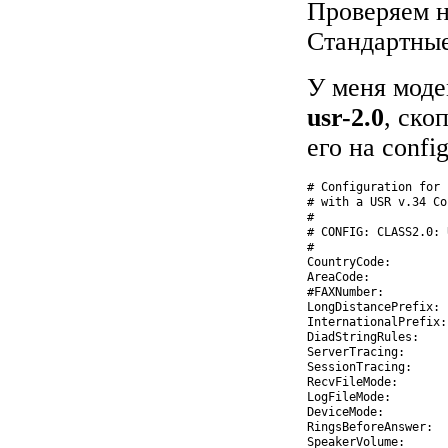
Проверяем 
Стандартные 
У меня моде
usr-2.0
, ско
его на confi
# Configuration for 
# with a USR v.34 Co
#

# CONFIG: CLASS2.0: 
#

CountryCode:        
AreaCode:            
#FAXNumber:         
LongDistancePrefix:  
InternationalPrefix:
DiadStringRules:    
ServerTracing:       
SessionTracing:     
RecvFileMode:       
LogFileMode:        
DeviceMode:         
RingsBeforeAnswer:   
SpeakerVolume:      