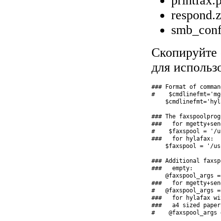
printfax.
respond.z
smb_conf
Скопируйте
для использо
### Format of comman
#    $cmdlinefmt='mg
    $cmdlinefmt='hyl
### The faxspoolprog
###   for mgetty+sen
#    $faxspool = '/u
###   for hylafax:

    $faxspool = '/us
### Additional faxsp
###   empty:

    @faxspool_args =
###   for mgetty+sen
#   @faxspool_args =
###   for hylafax wi
###   a4 sized paper: