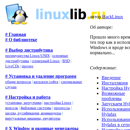
автор
HackLinux
Об авторе:
# Главная
Прошло много врем
# О библиотеке
тех пор как я испол
Windows и вроде вс
# Выбор дистрибутива
нормально...
преимущества Linux/UNIX
|
основные
дистрибутивы
|
серверный Linux
|
BSD
|
LiveCDs
|
прочее
Содержание
:
# Установка и удаление программ
Введение
общие вопросы
|
каталоги софта
|
специальные
Инсталляция
случаи
Настройка Hy
Возможные
# Настройка и работа
проблемы
установка, загрузчики
|
настройка Linux
|
Запускаем Hyl
консоль
|
файловые системы
|
процессы
|
Использовани
шеллы, русификация, коммандеры
|
Hylafax
виртуальные машины, эмуляторы
Использовани
Hylafax в сети
# X Window и оконные менеджеры
Настройка се