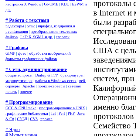
протоколы 
настройка X Window
|
GNOME
|
KDE
|
IceWM и
др.
в Internet 
# Работа с текстами
были разраб
редакторы
|
офис
|
шрифты, кодировки и
специально
русификация
|
преобразования текстовых
файлов
|
LaTeX, SGML и др.
|
словари
Исследован
# Графика
США с цель
GIMP
|
фото
|
обработка изображений
|
заведениями
форматы графических файлов
институтами
# Сети, администрирование
общие вопросы
|
Dialup & PPP
|
брандмауэры
|
систем, при
маршрутизация
|
работа в Windows-сетях
|
веб-
Калифорнийс
серверы
|
Apache
|
прокси-серверы
|
сетевая
печать
|
прочее
Операционн
# Программирование
именно благ
GCC & GNU make
|
программирование в UNIX
|
графические библиотеки
|
Tcl
|
Perl
|
PHP
|
Java
протоколов 
& C#
|
СУБД
|
CVS
|
прочее
Семейство T
# Ядро
протоколов,
# Мультимедиа