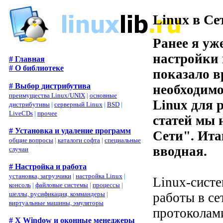
Linux в Се
Ранее я уж
настройки 
# Главная
# О библиотеке
показало в
# Выбор дистрибутива
необходимо
преимущества Linux/UNIX
|
основные
Linux для 
дистрибутивы
|
серверный Linux
|
BSD
|
LiveCDs
|
прочее
статей мы 
# Установка и удаление программ
Сети". Ита
общие вопросы
|
каталоги софта
|
специальные
вводная.
случаи
# Настройка и работа
установка, загрузчики
|
настройка Linux
|
Linux-систе
консоль
|
файловые системы
|
процессы
|
шеллы, русификация, коммандеры
|
работы в с
виртуальные машины, эмуляторы
протоколами
# X Window и оконные менеджеры