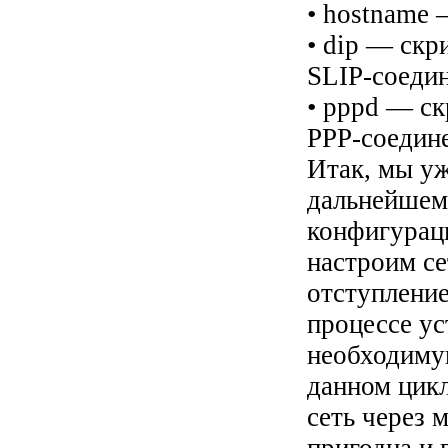
• hostname 
• dip — скр
SLIP-соеди
• pppd — ск
РРР-соедин
Итак, мы уж
дальнейшем
конфигурац
настроим се
отступление
процессе у
необходиму
данном цикл
сеть через 