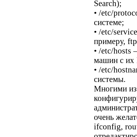
Search);
• /etc/prot
системе;
• /etc/serv
примеру, ftp 
• /etc/host
машин с их 
• /etc/host
системы.
Многими из
конфигурир
администрат
очень желат
ifconfig, r
отредактир