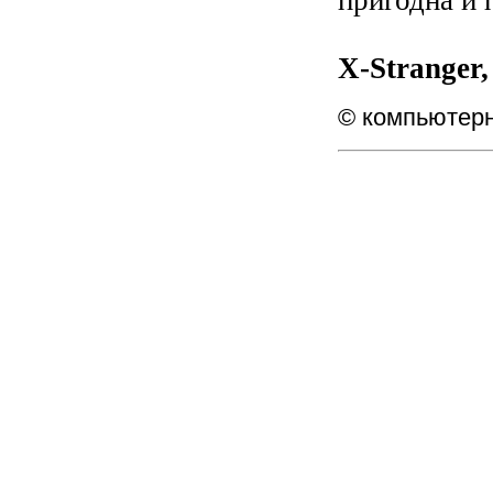
пригодна и 
X-Stranger
©
компьютерн