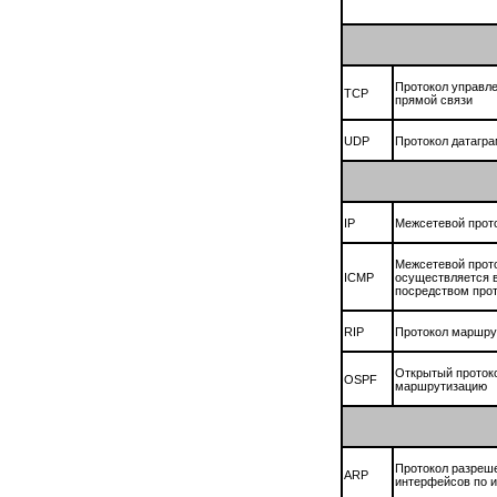
Протокол управле
TCP
прямой связи
UDP
Протокол датагра
IP
Межсетевой прото
Межсетевой прото
ICMP
осуществляется 
посредством прот
RIP
Протокол маршрут
Открытый протоко
OSPF
маршрутизацию
Протокол разреше
ARP
интерфейсов по и