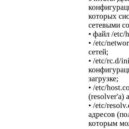
конфигурац
которых сис
сетевыми с
• файл /etc
• /etc/netw
сетей;
• /etc/rc.d/
конфигураци
загрузке;
• /etc/host
(resolver'a)
• /etc/resol
адресов (по
которым мо