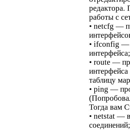
редактора.
работы с се
• netcfg —
интерфейсов
• ifconfig 
интерфейса
• route — п
интерфейса 
таблицу ма
• ping — пр
(Попробовал
Тогда вам C
• netstat —
соединений