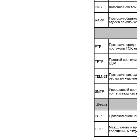
DNS
Доменная систем
Протокол обратно
RARP
адреса по физич
Протокол передач
FTP
протокола TCP, н
Простой протокол 
TFTP
UDP
Протокол приклад
TELNET
ресурсам удаленн
Упрощенный прото
SMTP
почты между сис
Шлюзы
EGP
Протокол внешнег
Межшлюзовый прот
GGP
сообщений между