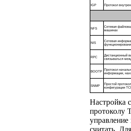
IGP
Протокол внутрен
Сетевая файловая
NFS
машинах
Сетевая информац
NIS
функционировани
Дистанционный вы
RPC
связываться меж
Протокол начальн
ВООТР
информации, нах
Простой протокол
SNMP
конфигурации TC
Настройка с
протоколу T
управление 
считать. Дл