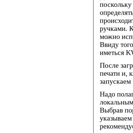
поскольку 
определять
происходит
ручками. К
можно испо
Ввиду тог
иметься K
После заг
печати и, 
запускаем 
Надо полаг
локальным
Выбрав пор
указываем
рекомендуе