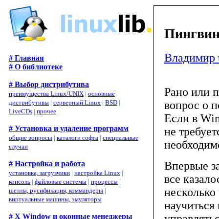
Пингвин
Владимир 
# Главная
# О библиотеке
# Выбор дистрибутива
Рано или п
преимущества Linux/UNIX
|
основные
вопрос о 
дистрибутивы
|
серверный Linux
|
BSD
|
LiveCDs
|
прочее
Если в Wi
# Установка и удаление программ
не требует
общие вопросы
|
каталоги софта
|
специальные
необходимо
случаи
Впервые за
# Настройка и работа
установка, загрузчики
|
настройка Linux
|
все казал
консоль
|
файловые системы
|
процессы
|
несколько 
шеллы, русификация, коммандеры
|
виртуальные машины, эмуляторы
научиться 
управлятьс
# X Window и оконные менеджеры