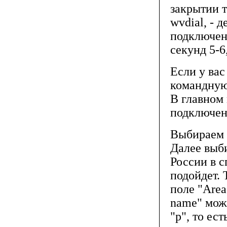
закрытии 
wvdial, - 
подключен
секунд 5-6
Если у вас
командную 
В главном
подключени
Выбираем 
Далее выб
России в с
подойдет. 
поле "Area
name" може
"p", то ест