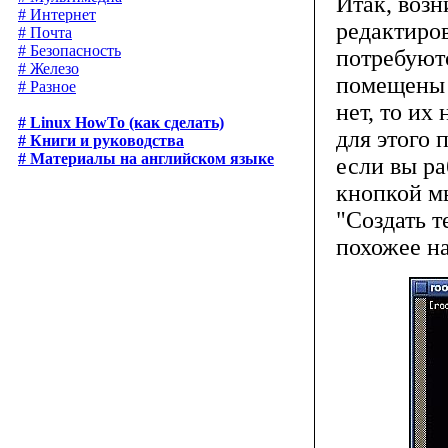
Итак, возн
# Интернет
редактиро
# Почта
# Безопасность
потребуютс
# Железо
помещены в
# Разное
нет, то их
# Linux HowTo (как сделать)
для этого 
# Книги и руководства
# Материалы на английском языке
если вы р
кнопкой м
"Создать т
похожее н