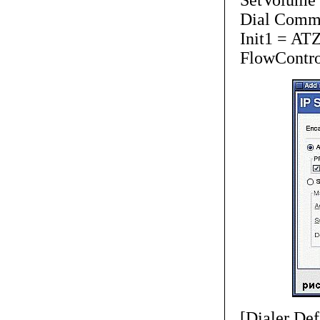
Dial Comm
Init1 = AT
FlowContr
[Dialer Def