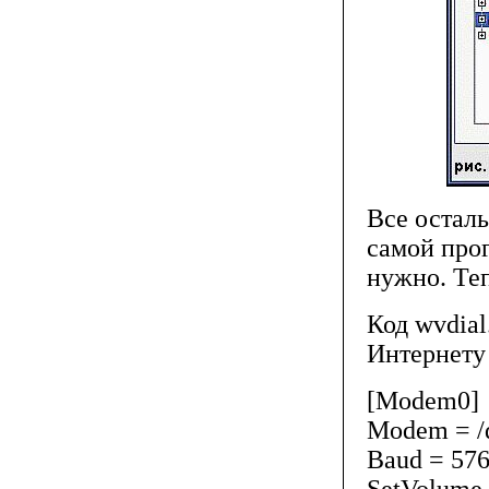
Все осталь
самой прог
нужно. Теп
Код wvdial
Интернету 
[Modem0]
Modem = /d
Baud = 57
SetVolume 