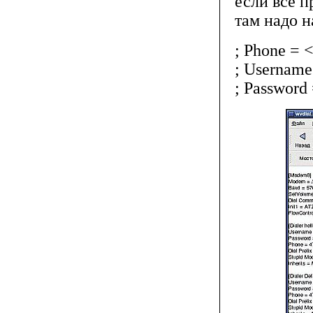
если все п
там надо н
; Phone = 
; Usernam
; Password