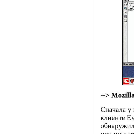
--> Mozill
Сначала у
клиенте Ev
обнаружил 
при попытк