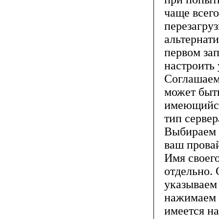
чаще всего
перезагру
альтернати
первом зап
настроить 
Соглашаемс
может быт
имеющийся
тип серве
Выбираем в
ваш провай
Имя своего
отдельно.
указываем
нажимаем н
имеется н