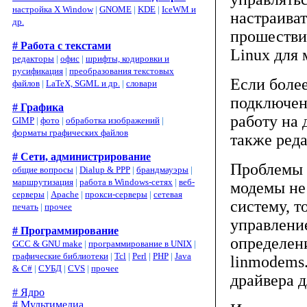
настройка X Window
|
GNOME
|
KDE
|
IceWM и
настраива
др.
прошествии
# Работа с текстами
Linux для 
редакторы
|
офис
|
шрифты, кодировки и
русификация
|
преобразования текстовых
Если более
файлов
|
LaTeX, SGML и др.
|
словари
подключен
# Графика
работу на 
GIMP
|
фото
|
обработка изображений
|
форматы графических файлов
также ред
# Сети, администрирование
Проблемы м
общие вопросы
|
Dialup & PPP
|
брандмауэры
|
маршрутизация
|
работа в Windows-сетях
|
веб-
модемы не
серверы
|
Apache
|
прокси-серверы
|
сетевая
систему, т
печать
|
прочее
управлени
# Программирование
определени
GCC & GNU make
|
программирование в UNIX
|
графические библиотеки
|
Tcl
|
Perl
|
PHP
|
Java
linmodems.
& C#
|
СУБД
|
CVS
|
прочее
драйвера д
# Ядро
# Мультимедиа