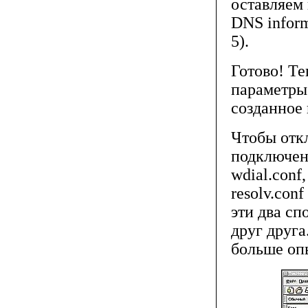
оставляем 
DNS inform
5).
Готово! Т
параметры"
созданное 
Чтобы откл
подключен
wdial.conf
resolv.con
эти два с
друг друга
больше оп