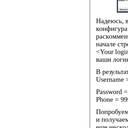
Надеюсь, в
конфигура
раскоммент
начале стр
<Your logi
ваши логин
В результа
Username 
Password =
Phone = 99
Попробуем 
и получаем
еще неско