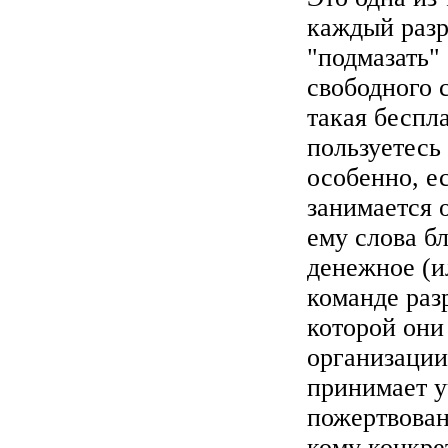
каждый разр
"подмазать"
свободного 
такая беспл
пользуетесь
особенно, е
занимается 
ему слова б
денежное (и
команде раз
которой они
организации
принимает у
пожертвова
кому конкре