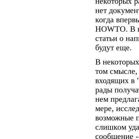
некоторых р
нет докумен
когда вперв
HOWTO. В п
статьи о на
будут еще.
В некоторых
том смысле,
входящих в 
рады получа
нем предлаг
мере, иссле
возможные п
слишком уда
сообщение -