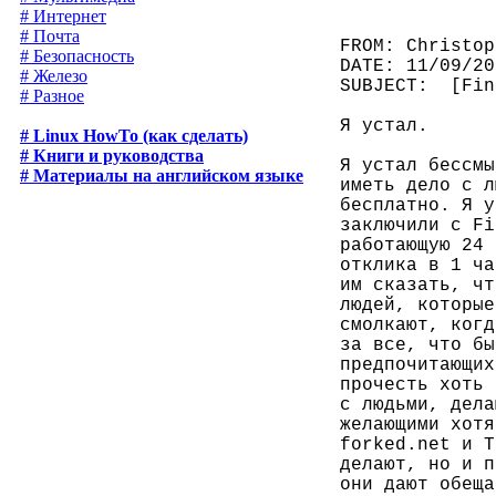
# Интернет
# Почта
FROM: Christop
# Безопасность
DATE: 11/09/20
# Железо
SUBJECT:  [Fin
# Разное
Я устал.

# Linux HowTo (как сделать)
# Книги и руководства
Я устал бессмы
# Материалы на английском языке
иметь дело с л
бесплатно. Я у
заключили с Fi
работающую 24 
отклика в 1 ча
им сказать, чт
людей, которые
смолкают, когд
за все, что бы
предпочитающих
прочесть хоть 
с людьми, дела
желающими хотя
forked.net и T
делают, но и п
они дают обеща