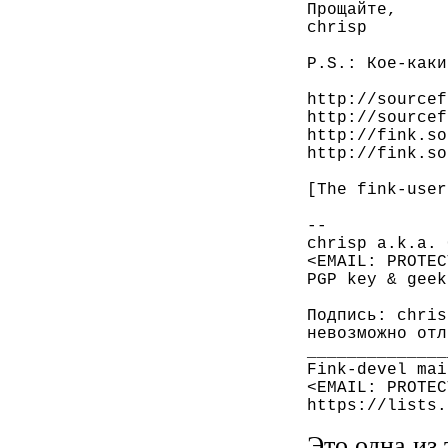
Прощайте,

chrisp

P.S.: Кое-каки
http://sourcef
http://sourcef
http://fink.so
http://fink.so
[The fink-user
--

chrisp a.k.a. 
<EMAIL: PROTEC
PGP key & geek
Подпись: chris
невозможно отл
______________
Fink-devel mai
<EMAIL: PROTEC
Это одна из