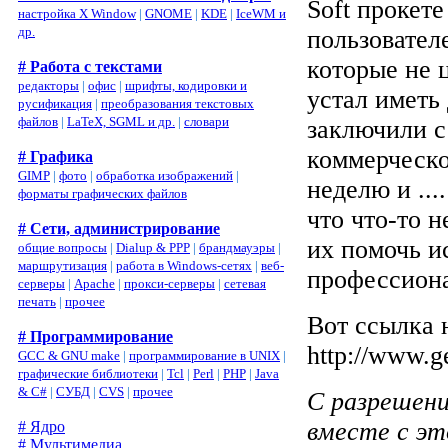
Soft прокет
настройка X Window
|
GNOME
|
KDE
|
IceWM и
др.
пользовател
которые не ц
# Работа с текстами
редакторы
|
офис
|
шрифты, кодировки и
устал иметь
русификация
|
преобразования текстовых
файлов
|
LaTeX, SGML и др.
|
словари
заключили с
коммерческо
# Графика
GIMP
|
фото
|
обработка изображений
|
неделю и ...
форматы графических файлов
что что-то н
# Сети, администрирование
их помочь и
общие вопросы
|
Dialup & PPP
|
брандмауэры
|
маршрутизация
|
работа в Windows-сетях
|
веб-
профессиона
серверы
|
Apache
|
прокси-серверы
|
сетевая
печать
|
прочее
Вот ссылка 
# Программирование
http://www.g
GCC & GNU make
|
программирование в UNIX
|
графические библиотеки
|
Tcl
|
Perl
|
PHP
|
Java
& C#
|
СУБД
|
CVS
|
прочее
С разрешен
вместе с эт
# Ядро
# Мультимедиа