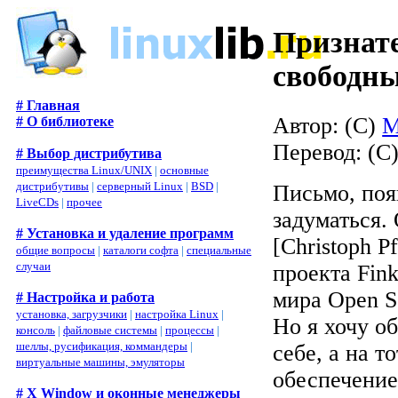
Признат
свободны
# Главная
Автор: (C)
M
# О библиотеке
Перевод: (C
# Выбор дистрибутива
преимущества Linux/UNIX
|
основные
дистрибутивы
|
серверный Linux
|
BSD
|
Письмо, поя
LiveCDs
|
прочее
задуматься.
# Установка и удаление программ
[Christoph P
общие вопросы
|
каталоги софта
|
специальные
случаи
проекта Fink
мира Open S
# Настройка и работа
установка, загрузчики
|
настройка Linux
|
Но я хочу о
консоль
|
файловые системы
|
процессы
|
шеллы, русификация, коммандеры
|
себе, а на т
виртуальные машины, эмуляторы
обеспечение
# X Window и оконные менеджеры