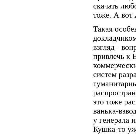
скачать любо
тоже. А вот 
Такая особе
докладчиком
взгляд - во
привлечь к 
коммерчески
систем разр
гуманитарны
распростран
это тоже рас
ванька-взво
у генерала 
Кушка-то уж