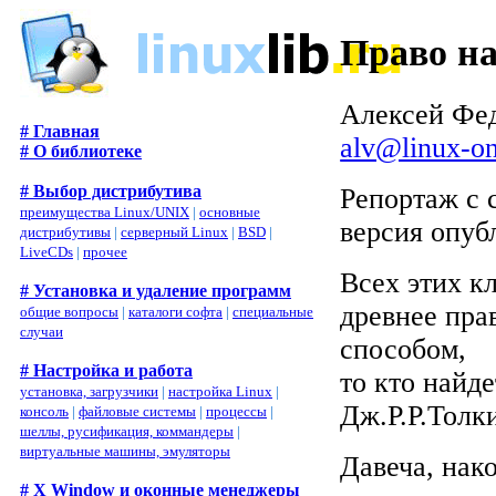
Право на
Алексей Фе
# Главная
alv@linux-on
# О библиотеке
# Выбор дистрибутива
Репортаж с с
преимущества Linux/UNIX
|
основные
версия опуб
дистрибутивы
|
серверный Linux
|
BSD
|
LiveCDs
|
прочее
Всех этих к
# Установка и удаление программ
древнее пра
общие вопросы
|
каталоги софта
|
специальные
случаи
способом,
# Настройка и работа
то кто найде
установка, загрузчики
|
настройка Linux
|
Дж.Р.Р.Толк
консоль
|
файловые системы
|
процессы
|
шеллы, русификация, коммандеры
|
виртуальные машины, эмуляторы
Давеча, нак
# X Window и оконные менеджеры