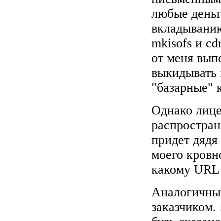
любые деньг
вкладыванию
mkisofs и cd
от меня вып
выкидывать 
"базарные" 
Однако лиц
распростран
придет дядя
моего кровно
какому URL 
Аналогичный
заказчиком.