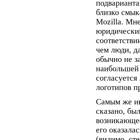
подварианта
близко смык
Mozilla. Мн
юридический
соответстви
чем люди, д
обычно не за
наибольшей 
согласуется 
логотипов пр
Самым же ин
сказано, бы
возникающее
его оказала
(видимо, ст