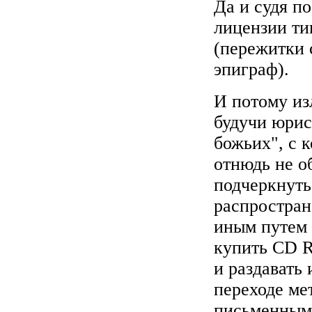
Да и судя п
лицензии ти
(пережитки 
эпиграф).
И потому из
будучи юрис
божьих", с 
отнюдь не о
подчеркнуть
распростране
иным путем 
купить CD R
и раздавать 
переходе мет
письменным 