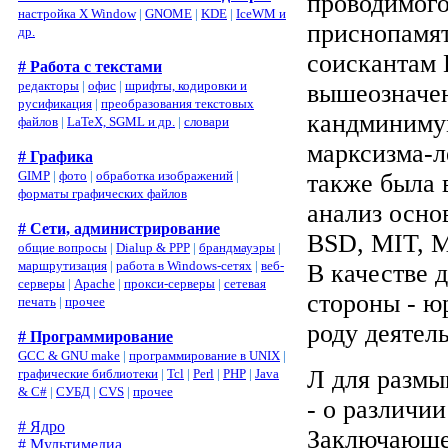
проводимого
настройка X Window
|
GNOME
|
KDE
|
IceWM и
приснопамят
др.
соискантам 
# Работа с текстами
редакторы
|
офис
|
шрифты, кодировки и
вышеозначен
русификация
|
преобразования текстовых
кандминимум
файлов
|
LaTeX, SGML и др.
|
словари
марксизма-л
# Графика
GIMP
|
фото
|
обработка изображений
|
также была 
форматы графических файлов
анализ осно
# Сети, администрирование
BSD, MIT, Mo
общие вопросы
|
Dialup & PPP
|
брандмауэры
|
маршрутизация
|
работа в Windows-сетях
|
веб-
В качестве 
серверы
|
Apache
|
прокси-серверы
|
сетевая
стороны - ю
печать
|
прочее
роду деятел
# Программирование
GCC & GNU make
|
программирование в UNIX
|
Л для размы
графические библиотеки
|
Tcl
|
Perl
|
PHP
|
Java
& C#
|
СУБД
|
CVS
|
прочее
- о различии
# Ядро
Заключающее
# Мультимедиа