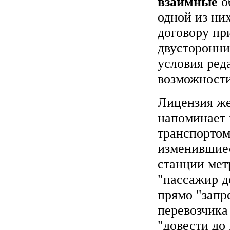
взаимные
об
одной из ни
договору пр
двусторонни
условия ред
возможности
Лицензия же
напоминает 
транспортом
изменившиес
станции мет
"пассажир д
прямо "запр
перевозчика
"довести до