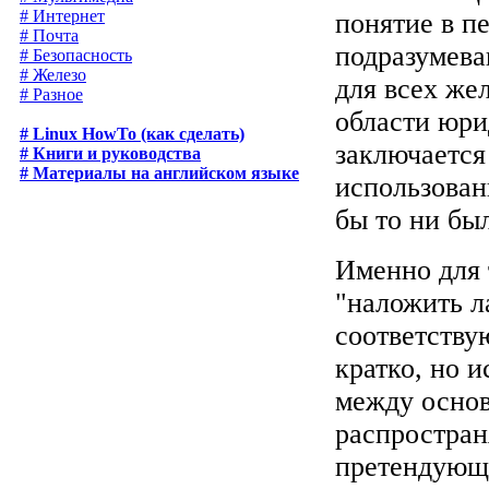
# Интернет
понятие в п
# Почта
подразумев
# Безопасность
# Железо
для всех же
# Разное
области юри
# Linux HowTo (как сделать)
заключается
# Книги и руководства
# Материалы на английском языке
использован
бы то ни бы
Именно для 
"наложить л
соответству
кратко, но 
между осно
распростран
претендующи