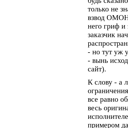
будь сказан
только не зн
взвод ОМОН'
него гриф и 
заказчик на
распростран
- но тут уж
- вынь исход
сайт).
К слову - а
ограничения.
все равно о
весь оригин
исполнителе
примером да