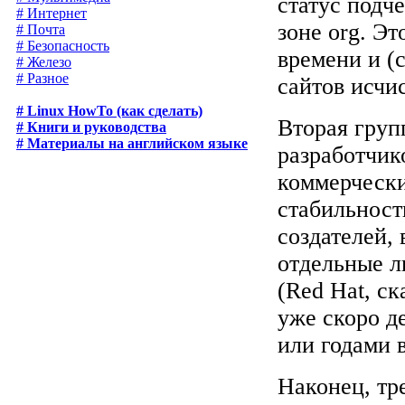
статус подч
# Интернет
зоне org. Э
# Почта
# Безопасность
времени и (
# Железо
# Разное
сайтов исчи
# Linux HowTo (как сделать)
Вторая груп
# Книги и руководства
# Материалы на английском языке
разработчик
коммерчески
стабильност
создателей,
отдельные л
(Red Hat, с
уже скоро де
или годами 
Наконец, тр