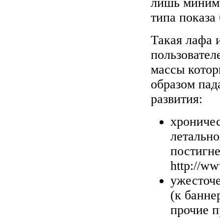
лишь минима
типа показа 
Такая лафа 
пользовател
массы котор
образом пад
развития:
хроничес
летально
постигн
http://ww
ужесточе
(к банне
прочие п