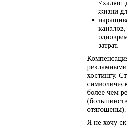
<халявщи
жизни дл
наращива
каналов,
одновре
затрат.
Компенсация
рекламными 
хостингу. С
символическо
более чем р
(большинств
отягощены).
Я не хочу с