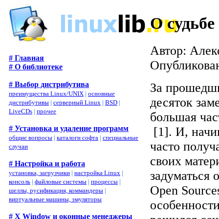
О судьбе
Автор: Алек
# Главная
Опубликован
# О библиотеке
# Выбор дистрибутива
За прошедши
преимущества Linux/UNIX
|
основные
десяток зам
дистрибутивы
|
серверный Linux
|
BSD
|
LiveCDs
|
прочее
большая час
# Установка и удаление программ
[1]
. И, нач
общие вопросы
|
каталоги софта
|
специальные
часто получ
случаи
своих матер
# Настройка и работа
задуматься 
установка, загрузчики
|
настройка Linux
|
консоль
|
файловые системы
|
процессы
|
Open Sources
шеллы, русификация, коммандеры
|
виртуальные машины, эмуляторы
особенности
# X Window и оконные менеджеры