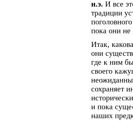
н.э.
И все эт
традиции ус
поголовного
пока они не
Итак, каков
они существо
где к ним б
своего кажу
неожиданных
сохраняет и
исторически
и пока суще
наших предк