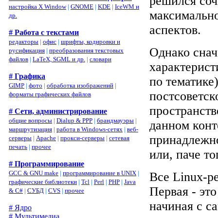
решился соч
настройка X Window
|
GNOME
|
KDE
|
IceWM и
максимально
др.
аспектов.
# Работа с текстами
редакторы
|
офис
|
шрифты, кодировки и
Однако снач
русификация
|
преобразования текстовых
файлов
|
LaTeX, SGML и др.
|
словари
характерист
# Графика
по тематике
GIMP
|
фото
|
обработка изображений
|
постсоветск
форматы графических файлов
пространств
# Сети, администрирование
общие вопросы
|
Dialup & PPP
|
брандмауэры
|
данном конт
маршрутизация
|
работа в Windows-сетях
|
веб-
принадлежно
серверы
|
Apache
|
прокси-серверы
|
сетевая
печать
|
прочее
или, паче то
# Программирование
GCC & GNU make
|
программирование в UNIX
|
Все Linux-
графические библиотеки
|
Tcl
|
Perl
|
PHP
|
Java
Первая - эт
& C#
|
СУБД
|
CVS
|
прочее
начиная с с
# Ядро
# Мультимедиа