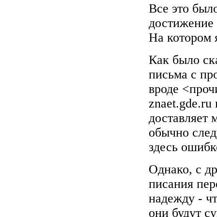
Все это был
достижение 
На котором 
Как было ск
письма с пр
вроде <прочи
znaet.gde.ru
доставляет 
обычно след
здесь ошиб
Однако, с д
писания пер
надежду - ч
они будут с