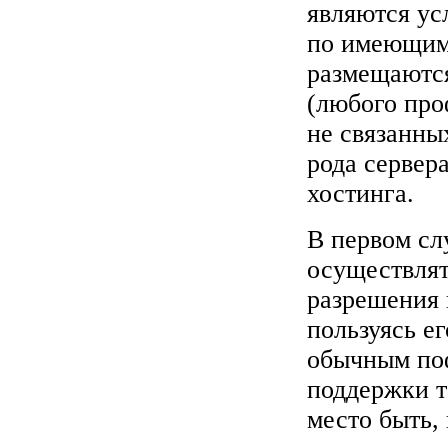
являются ус
по имеющим
размещаются
(любого про
не связанных
рода сервер
хостинга.
В первом сл
осуществлят
разрешения 
пользуясь е
обычным поф
поддержки т
место быть,