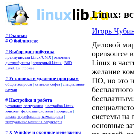
Linux: в
Игорь Чуби
# Главная
# О библиотеке
Деловой мир
# Выбор дистрибутива
opensource 
преимущества Linux/UNIX
|
основные
Linux в час
дистрибутивы
|
серверный Linux
|
BSD
|
LiveCDs
|
прочее
желание ком
# Установка и удаление программ
ПО, но это 
общие вопросы
|
каталоги софта
|
специальные
бесплатного
случаи
бесплатным:
# Настройка и работа
специалисто
установка, загрузчики
|
настройка Linux
|
консоль
|
файловые системы
|
процессы
|
системы на 
шеллы, русификация, коммандеры
|
виртуальные машины, эмуляторы
основные за
# X Window и оконные менеджеры