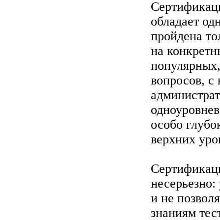
Сертификаци
обладает од
пройдена то
на конкретн
популярных,
вопросов, с
администрато
одноуровнев
особо глубо
верхних уро
Сертификац
несерьезно:
и не позвол
знаниям тес