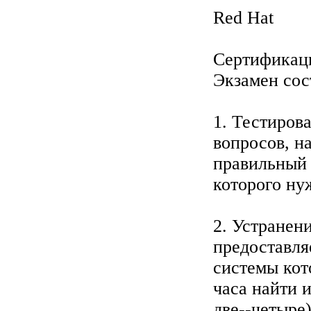
Red Hat
Сертификаци
Экзамен сост
1. Тестиров
вопросов, н
правильный 
которого ну
2. Устранен
предоставля
системы кот
часа найти 
две--четыре)