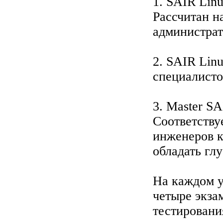
1. SAIR Linu
Рассчитан н
администрат
2. SAIR Linu
специалисто
3. Master S
Соответству
инженеров 
обладать гл
На каждом у
четыре экза
тестировани