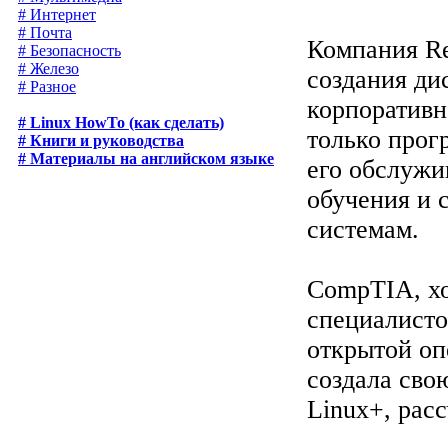
# Интернет
# Почта
Компания Re
# Безопасность
# Железо
создания ди
# Разное
корпоративн
# Linux HowTo (как сделать)
только прог
# Книги и руководства
# Материалы на английском языке
его обслужи
обучения и 
системам.
CompTIA, хо
специалисто
открытой оп
создала сво
Linux+, рас