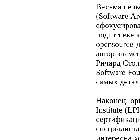
Весьма серь
(Software Ar
сфокусирова
подготовке 
opensource-
автор знамен
Ричард Столм
Software Fou
самых детал
Наконец, орг
Institute (L
сертификаци
специалиста 
интересна х