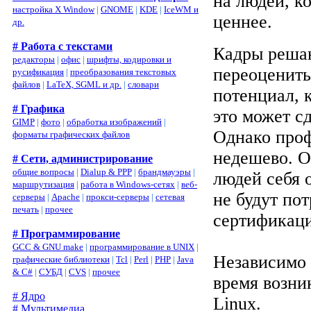
на людей, к
настройка X Window
|
GNOME
|
KDE
|
IceWM и
ценнее.
др.
# Работа с текстами
Кадры решаю
редакторы
|
офис
|
шрифты, кодировки и
переоценить
русификация
|
преобразования текстовых
файлов
|
LaTeX, SGML и др.
|
словари
потенциал, 
# Графика
это может с
GIMP
|
фото
|
обработка изображений
|
Однако проф
форматы графических файлов
недешево. О
# Сети, администрирование
общие вопросы
|
Dialup & PPP
|
брандмауэры
|
людей себя 
маршрутизация
|
работа в Windows-сетях
|
веб-
не будут по
серверы
|
Apache
|
прокси-серверы
|
сетевая
печать
|
прочее
сертификаци
# Программирование
GCC & GNU make
|
программирование в UNIX
|
Независимо 
графические библиотеки
|
Tcl
|
Perl
|
PHP
|
Java
& C#
|
СУБД
|
CVS
|
прочее
время возни
# Ядро
Linux.
# Мультимедиа