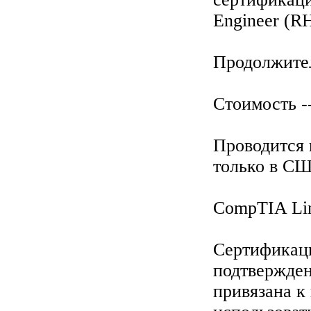
Engineer (R
Продолжител
Стоимость --
Проводится 
только в С
CompTIA Li
Сертификаци
подтвержден
привязана к