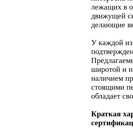
лежащих в о
движущей си
делающие вк
У каждой из
подтвержден
Предлагаемы
широтой и н
наличием пр
стоящими пе
обладает св
Краткая ха
сертификац