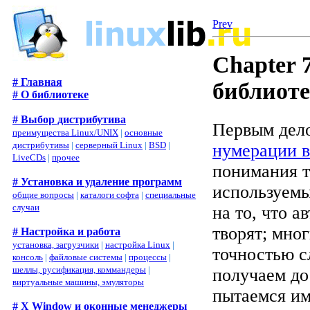
Prev
Chapter 
# Главная
библиот
# О библиотеке
# Выбор дистрибутива
Первым дело
преимущества Linux/UNIX
|
основные
дистрибутивы
|
серверный Linux
|
BSD
|
нумерации в
LiveCDs
|
прочее
понимания т
# Установка и удаление программ
используемы
общие вопросы
|
каталоги софта
|
специальные
случаи
на то, что 
творят; мно
# Настройка и работа
установка, загрузчики
|
настройка Linux
|
точностью с
консоль
|
файловые системы
|
процессы
|
шеллы, русификация, коммандеры
|
получаем до
виртуальные машины, эмуляторы
пытаемся им
# X Window и оконные менеджеры