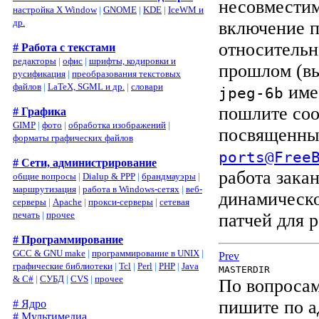
несовместим
настройка X Window
|
GNOME
|
KDE
|
IceWM и
др.
включение 
относительн
# Работа с текстами
редакторы
|
офис
|
шрифты, кодировки и
прошлом (вы
русификация
|
преобразования текстовых
файлов
|
LaTeX, SGML и др.
|
словари
имее
jpeg-6b
пошлите соо
# Графика
GIMP
|
фото
|
обработка изображений
|
посвященны
форматы графических файлов
ports@Free
# Сети, администрирование
работа зака
общие вопросы
|
Dialup & PPP
|
брандмауэры
|
маршрутизация
|
работа в Windows-сетях
|
веб-
динамическо
серверы
|
Apache
|
прокси-серверы
|
сетевая
печать
|
прочее
патчей для р
# Программирование
GCC & GNU make
|
программирование в UNIX
|
Prev
графические библиотеки
|
Tcl
|
Perl
|
PHP
|
Java
MASTERDIR
& C#
|
СУБД
|
CVS
|
прочее
По вопросам
пишите по а
# Ядро
# Мультимедиа