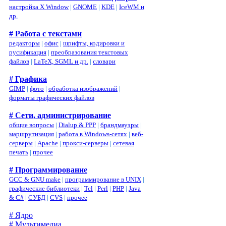
настройка X Window
|
GNOME
|
KDE
|
IceWM и
др.
# Работа с текстами
редакторы
|
офис
|
шрифты, кодировки и
русификация
|
преобразования текстовых
файлов
|
LaTeX, SGML и др.
|
словари
# Графика
GIMP
|
фото
|
обработка изображений
|
форматы графических файлов
# Сети, администрирование
общие вопросы
|
Dialup & PPP
|
брандмауэры
|
маршрутизация
|
работа в Windows-сетях
|
веб-
серверы
|
Apache
|
прокси-серверы
|
сетевая
печать
|
прочее
# Программирование
GCC & GNU make
|
программирование в UNIX
|
графические библиотеки
|
Tcl
|
Perl
|
PHP
|
Java
& C#
|
СУБД
|
CVS
|
прочее
# Ядро
# Мультимедиа