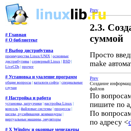
Prev
2.3. Соз
# Главная
суммой
# О библиотеке
# Выбор дистрибутива
Просто вве
преимущества Linux/UNIX
|
основные
дистрибутивы
|
серверный Linux
|
BSD
|
make автом
LiveCDs
|
прочее
# Установка и удаление программ
Prev
общие вопросы
|
каталоги софта
|
специальные
Создание информа
случаи
файлов
По вопросам
# Настройка и работа
пишите по а
установка, загрузчики
|
настройка Linux
|
консоль
|
файловые системы
|
процессы
|
По вопросам
шеллы, русификация, коммандеры
|
виртуальные машины, эмуляторы
по адресу <
# X Window и оконные менеджеры