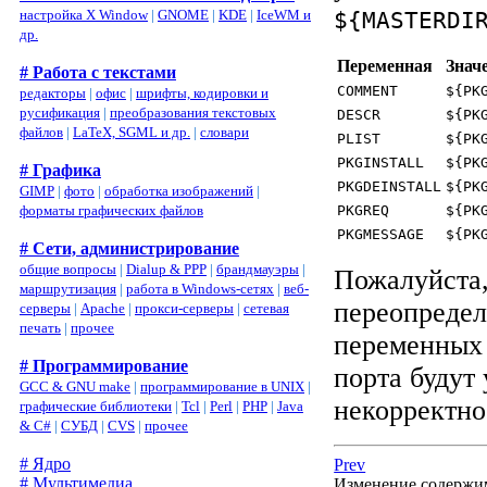
${MASTERDI
настройка X Window
|
GNOME
|
KDE
|
IceWM и
др.
Переменная
Знач
# Работа с текстами
COMMENT
${PK
редакторы
|
офис
|
шрифты, кодировки и
русификация
|
преобразования текстовых
DESCR
${PK
файлов
|
LaTeX, SGML и др.
|
словари
PLIST
${PK
PKGINSTALL
${PK
# Графика
PKGDEINSTALL
${PK
GIMP
|
фото
|
обработка изображений
|
PKGREQ
${PK
форматы графических файлов
PKGMESSAGE
${PK
# Сети, администрирование
общие вопросы
|
Dialup & PPP
|
брандмауэры
|
Пожалуйста,
маршрутизация
|
работа в Windows-сетях
|
веб-
переопреде
серверы
|
Apache
|
прокси-серверы
|
сетевая
печать
|
прочее
переменны
# Программирование
порта будут
GCC & GNU make
|
программирование в UNIX
|
некорректно
графические библиотеки
|
Tcl
|
Perl
|
PHP
|
Java
& C#
|
СУБД
|
CVS
|
прочее
# Ядро
Prev
# Мультимедиа
Изменение содерж