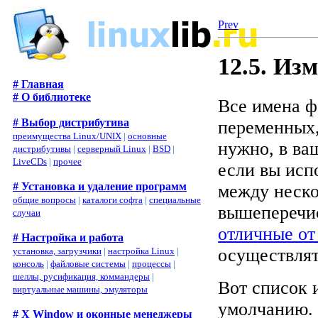
Prev
12.5. Из
# Главная
# О библиотеке
Все имена 
# Выбор дистрибутива
переменных,
преимущества Linux/UNIX
|
основные
нужно, в в
дистрибутивы
|
серверный Linux
|
BSD
|
LiveCDs
|
прочее
если вы исп
# Установка и удаление программ
между неско
общие вопросы
|
каталоги софта
|
специальные
вышеперечис
случаи
отличные о
# Настройка и работа
осуществлят
установка, загрузчики
|
настройка Linux
|
консоль
|
файловые системы
|
процессы
|
шеллы, русификация, коммандеры
|
Вот список 
виртуальные машины, эмуляторы
умолчанию.
# X Window и оконные менеджеры