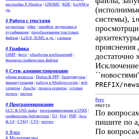
файлы, запу
настройка X Window
|
GNOME
|
KDE
|
IceWM и
(исполнимые
др.
системы),
i
# Работа с текстами
просмотрщик
редакторы
|
офис
|
шрифты, кодировки и
русификация
|
преобразования текстовых
архитектуры
файлов
|
LaTeX, SGML и др.
|
словари
прояснения 
# Графика
достаточно 
GIMP
|
фото
|
обработка изображений
|
форматы графических файлов
Исключение
# Сети, администрирование
``новостями
общие вопросы
|
Dialup & PPP
|
брандмауэры
|
маршрутизация
|
работа в Windows-сетях
|
веб-
PREFIX
/new
серверы
|
Apache
|
прокси-серверы
|
сетевая
печать
|
прочее
Prev
# Программирование
PREFIX
GCC & GNU make
|
программирование в UNIX
|
По вопросам
графические библиотеки
|
Tcl
|
Perl
|
PHP
|
Java
пишите по а
& C#
|
СУБД
|
CVS
|
прочее
По вопросам
# Ядро
# Мультимедиа