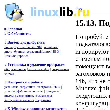
Prev
15.13. П
# Главная
# О библиотеке
Попробуйте 
# Выбор дистрибутива
подкаталога
преимущества Linux/UNIX
|
основные
игнорируют 
дистрибутивы
|
серверный Linux
|
BSD
|
LiveCDs
|
прочее
с именем по
# Установка и удаление программ
помещают вс
общие вопросы
|
каталоги софта
|
специальные
заголовков 
случаи
, что не
lib
# Настройка и работа
Многие фай
установка, загрузчики
|
настройка Linux
|
консоль
|
файловые системы
|
процессы
|
следующих 
шеллы, русификация, коммандеры
|
виртуальные машины, эмуляторы
конфигурац
# X Window и оконные менеджеры