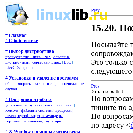
Prev
15.20. П
# Главная
# О библиотеке
Посылайте п
# Выбор дистрибутива
сопровожда
преимущества Linux/UNIX
|
основные
Это только 
дистрибутивы
|
серверный Linux
|
BSD
|
LiveCDs
|
прочее
следующего 
# Установка и удаление программ
общие вопросы
|
каталоги софта
|
специальные
Prev
случаи
Утилита portlint
По вопросам
# Настройка и работа
установка, загрузчики
|
настройка Linux
|
пишите по а
консоль
|
файловые системы
|
процессы
|
По вопросам
шеллы, русификация, коммандеры
|
виртуальные машины, эмуляторы
по адресу <
# X Window и оконные менеджеры