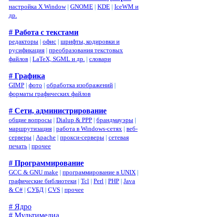
настройка X Window
|
GNOME
|
KDE
|
IceWM и
др.
# Работа с текстами
редакторы
|
офис
|
шрифты, кодировки и
русификация
|
преобразования текстовых
файлов
|
LaTeX, SGML и др.
|
словари
# Графика
GIMP
|
фото
|
обработка изображений
|
форматы графических файлов
# Сети, администрирование
общие вопросы
|
Dialup & PPP
|
брандмауэры
|
маршрутизация
|
работа в Windows-сетях
|
веб-
серверы
|
Apache
|
прокси-серверы
|
сетевая
печать
|
прочее
# Программирование
GCC & GNU make
|
программирование в UNIX
|
графические библиотеки
|
Tcl
|
Perl
|
PHP
|
Java
& C#
|
СУБД
|
CVS
|
прочее
# Ядро
# Мультимедиа