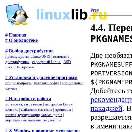
Prev
4.4. Пе
# Главная
PKGNAME
# О библиотеке
# Выбор дистрибутива
Две необяза
преимущества Linux/UNIX
|
основные
дистрибутивы
|
серверный Linux
|
BSD
|
PKGNAMESUF
LiveCDs
|
прочее
PORTVERSIO
# Установка и удаление программ
${PKGNAMEP
общие вопросы
|
каталоги софта
|
специальные
случаи
Добейтесь т
рекомендаци
# Настройка и работа
установка, загрузчики
|
настройка Linux
|
пакаджей
. 
консоль
|
файловые системы
|
процессы
|
шеллы, русификация, коммандеры
|
разрешается
виртуальные машины, эмуляторы
в имени пак
# X Window и оконные менеджеры