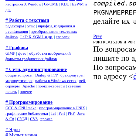
compiled.s
настройка X Window
|
GNOME
|
KDE
|
IceWM и
др.
PKGNAMEPRE
делайте их 
# Работа с текстами
редакторы
|
офис
|
шрифты, кодировки и
русификация
|
преобразования текстовых
Prev
файлов
|
LaTeX, SGML и др.
|
словари
и
PORTREVISION
POR
По вопросам
# Графика
GIMP
|
фото
|
обработка изображений
|
пишите по а
форматы графических файлов
По вопросам
# Сети, администрирование
по адресу <
общие вопросы
|
Dialup & PPP
|
брандмауэры
|
маршрутизация
|
работа в Windows-сетях
|
веб-
серверы
|
Apache
|
прокси-серверы
|
сетевая
печать
|
прочее
# Программирование
GCC & GNU make
|
программирование в UNIX
|
графические библиотеки
|
Tcl
|
Perl
|
PHP
|
Java
& C#
|
СУБД
|
CVS
|
прочее
# Ядро
# Мультимедиа