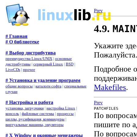
Prev
4.9.
MAIN
# Главная
# О библиотеке
Укажите зде
# Выбор дистрибутива
Пожалуйста
преимущества Linux/UNIX
|
основные
дистрибутивы
|
серверный Linux
|
BSD
|
Подробное оп
LiveCDs
|
прочее
поддерживаю
# Установка и удаление программ
Makefiles
.
общие вопросы
|
каталоги софта
|
специальные
случаи
# Настройка и работа
Prev
установка, загрузчики
|
настройка Linux
|
PATCHFILES
По вопросам
консоль
|
файловые системы
|
процессы
|
шеллы, русификация, коммандеры
|
пишите по а
виртуальные машины, эмуляторы
По вопросам
# X Window и оконные менеджеры