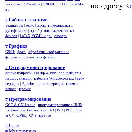
по адресу <
настройка X Window
|
GNOME
|
KDE
|
IceWM и
др.
# Работа с текстами
редакторы
|
офис
|
шрифты, кодировки и
русификация
|
преобразования текстовых
файлов
|
LaTeX, SGML и др.
|
словари
# Графика
GIMP
|
фото
|
обработка изображений
|
форматы графических файлов
# Сети, администрирование
общие вопросы
|
Dialup & PPP
|
брандмауэры
|
маршрутизация
|
работа в Windows-сетях
|
веб-
серверы
|
Apache
|
прокси-серверы
|
сетевая
печать
|
прочее
# Программирование
GCC & GNU make
|
программирование в UNIX
|
графические библиотеки
|
Tcl
|
Perl
|
PHP
|
Java
& C#
|
СУБД
|
CVS
|
прочее
# Ядро
# Мультимедиа