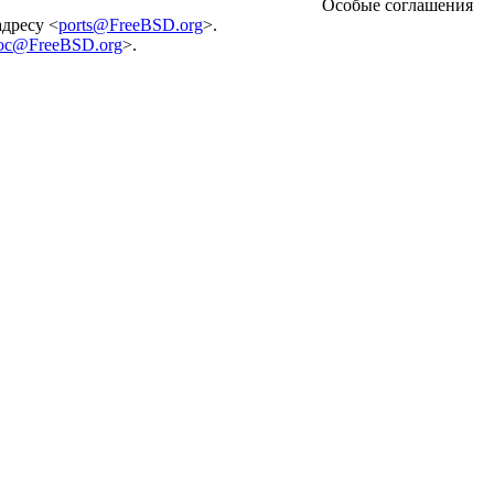
Особые соглашения
адресу <
ports@FreeBSD.org
>.
oc@FreeBSD.org
>.