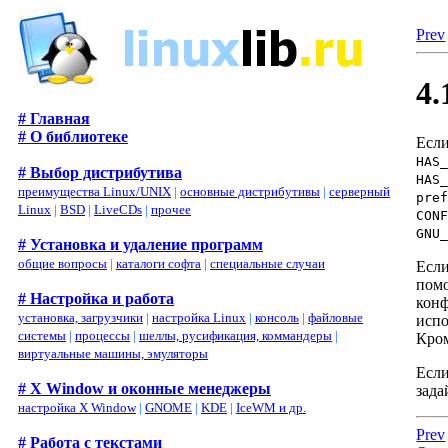
Prev
4.
# Главная
# О библиотеке
Есл
HAS
# Выбор дистрибутива
HAS
преимущества Linux/UNIX
|
основные дистрибутивы
|
серверный
pre
Linux
|
BSD
|
LiveCDs
|
прочее
CON
GNU
# Установка и удаление программ
общие вопросы
|
каталоги софта
|
специальные случаи
Если
пом
# Настройка и работа
конф
установка, загрузчики
|
настройка Linux
|
консоль
|
файловые
испо
системы
|
процессы
|
шеллы, русификация, коммандеры
|
Кром
виртуальные машины, эмуляторы
Есл
# X Window и оконные менеджеры
зад
настройка X Window
|
GNOME
|
KDE
|
IceWM и др.
Prev
# Работа с текстами