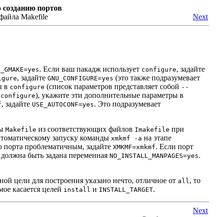
 созданию портов
 файла Makefile
Next
. Если ваш пакадж использует
, задайте
E_GMAKE=yes
configure
, задайте
(это также подразумевает
igure
GNU_CONFIGURE=yes
ы в
(список параметров представляет собой
configure
--
U
), укажите эти дополнительные параметры в
configure
, задайте
. Это подразумевает
f
USE_AUTOCONF=yes
лы
из соответствующих файлов
при
Makefile
Imakefile
автоматическому запуску команды
на этапе
xmkmf -a
о порта проблематичным, задайте
. Если порт
XMKMF=xmkmf
о должна быть задана переменная
.
NO_INSTALL_MANPAGES=yes
вной цели для построения указано нечто, отличное от
, то
all
амое касается целей
и
.
install
INSTALL_TARGET
Next