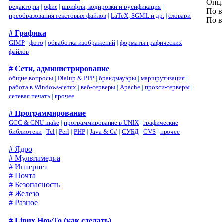
Опц
редакторы
|
офис
|
шрифты, кодировки и русификация
|
По в
преобразования текстовых файлов
|
LaTeX, SGML и др.
|
словари
По в
# Графика
GIMP
|
фото
|
обработка изображений
|
форматы графических
файлов
# Сети, администрирование
общие вопросы
|
Dialup & PPP
|
брандмауэры
|
маршрутизация
|
работа в Windows-сетях
|
веб-серверы
|
Apache
|
прокси-серверы
|
сетевая печать
|
прочее
# Программирование
GCC & GNU make
|
программирование в UNIX
|
графические
библиотеки
|
Tcl
|
Perl
|
PHP
|
Java & C#
|
СУБД
|
CVS
|
прочее
# Ядро
# Мультимедиа
# Интернет
# Почта
# Безопасность
# Железо
# Разное
# Linux HowTo (как сделать)