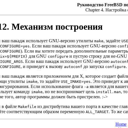
Руководство FreeBSD по
Chapter 4. Настройка
12. Механизм построения
и ваш пакадж использует GNU-версию утилиты
, задайте
make
US
. Если ваш пакадж использует GNU-версию
_CONFIGURE=yes
conf
). Если вы хотите передать дополнительные параметр
_CONFIGURE
для GNU
и пустую строку для не-GN
fix=${PREFIX}
configure
. Если ваш пакадж использует GNU-версию
FIGURE_ARGS
autocon
, и приведет к вызову
до запуска
.
_CONFIGURE
autoconf
configure
 ваш пакадж является приложением для X, которое создает фай
ощи утилиты
, то задайте
. Это приведет к 
imake
USE_IMAKE=yes
игурирования. Если использование флага
является для вашег
-a
льзует команду
, но не воспринимает цель
, т
imake
install.man
е того, автор программы должен быть пристрелен.
:->
и в файле
из дистрибутива вашего порта в качестве гла
Makefile
айте соответствующим образом переменную
. То же с
ALL_TARGET
Home