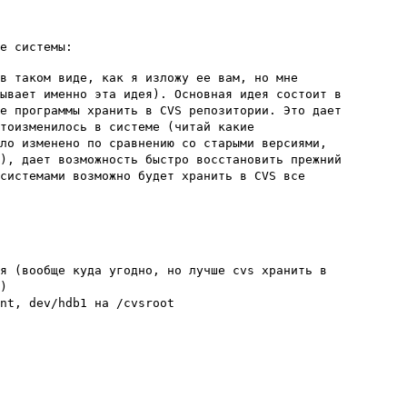
ие системы:
 в таком виде, как я изложу ее вам, но мне
зывает именно эта идея). Основная идея состоит в
ые программы хранить в CVS репозитории. Это дает
чтоизменилось в системе (читай какие
ыло изменено по сравнению со старыми версиями,
ы), дает возможность быстро восстановить прежний
 системами возможно будет хранить в CVS все
ия (вообще куда угодно, но лучше cvs хранить в
я)
mnt, dev/hdb1 на /cvsroot