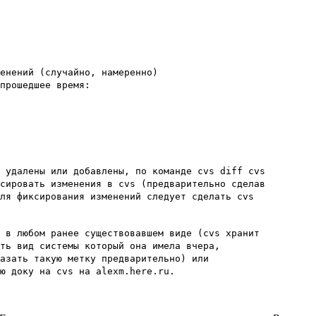
менений (случайно, намеренно)
 прошедшее время:
, удалены или добавлены, по команде cvs diff cvs
ксировать изменения в cvs (предварительно сделав
для фиксирования изменений следует сделать cvs
в в любом ранее существовавшем виде (cvs хранит
ить вид системы который она имела вчера,
казать такую метку предварительно) или
ую доку на cvs на alexm.here.ru.