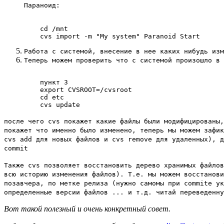
Параноид:
    cd /mnt

Работа с системой, внесение в нее каких нибудь из
Теперь можем проверить что с системой произошло в
    пункт 3

    export CVSROOT=/cvsroot

    cd etc

    cvs update
после чего cvs покажет какие файлы были модифицированы
покажет что именно было изменено, теперь мы можем зафи
cvs add для новых файлов и cvs remove для удаленных), 
commit
Также cvs позволяет восстановить дерево хранимых файло
всю историю изменения файлов). Т.е. мы можем восстанов
позавчера, по метке релиза (нужно самомы при commite у
определенные версии файлов ... и т.д. читай переведенн
Вот такой полезный и очень конкретный совет.