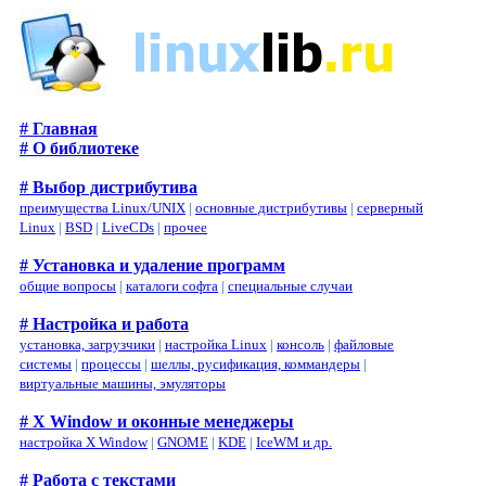
# Главная
# О библиотеке
# Выбор дистрибутива
преимущества Linux/UNIX
|
основные дистрибутивы
|
серверный
Linux
|
BSD
|
LiveCDs
|
прочее
# Установка и удаление программ
общие вопросы
|
каталоги софта
|
специальные случаи
# Настройка и работа
установка, загрузчики
|
настройка Linux
|
консоль
|
файловые
системы
|
процессы
|
шеллы, русификация, коммандеры
|
виртуальные машины, эмуляторы
# X Window и оконные менеджеры
настройка X Window
|
GNOME
|
KDE
|
IceWM и др.
# Работа с текстами