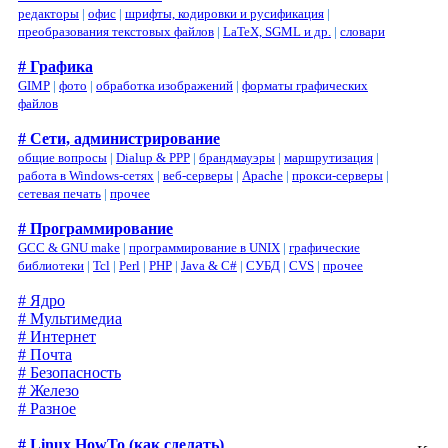
редакторы
|
офис
|
шрифты, кодировки и русификация
|
преобразования текстовых файлов
|
LaTeX, SGML и др.
|
словари
# Графика
GIMP
|
фото
|
обработка изображений
|
форматы графических
файлов
# Сети, администрирование
общие вопросы
|
Dialup & PPP
|
брандмауэры
|
маршрутизация
|
работа в Windows-сетях
|
веб-серверы
|
Apache
|
прокси-серверы
|
сетевая печать
|
прочее
# Программирование
GCC & GNU make
|
программирование в UNIX
|
графические
библиотеки
|
Tcl
|
Perl
|
PHP
|
Java & C#
|
СУБД
|
CVS
|
прочее
# Ядро
# Мультимедиа
# Интернет
# Почта
# Безопасность
# Железо
# Разное
# Linux HowTo (как сделать)