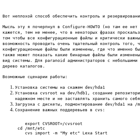
Вот неплохой способ обеспечить контроль и резервирован
Мысль эту я почерпнул в Configure-HOWTO (но там ее нет
кажется, тем не менее, что в некоторых фразах проскаль
том чтобы все конфигурационные файлы и критически важн
возможность проводить очень тщательный контроль того, 
конфигурационные файлы были изменены, где что именно б
также может показать какие бинарные файлы были изменен
вид системы. Для paranoid администраторов с небольшими
дерево каталогов.
Возможные сценарии работы:
Установка системы на скажем dev/hda1
Установка cvsroot на dev/hdb1, создание репозитор
надежном месте и не заставлять хранить самого себ
Загрузка с дискеты, подмонтирование dev/hda1 на /
Сохранение важных поддеревьев в cvs:
    export CVSROOT=/cvsroot

 cd /mnt/etc
