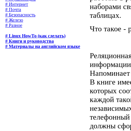
# Интернет
наборами св
# Почта
таблицах.
# Безопасность
# Железо
# Разное
Что такое -
# Linux HowTo (как сделать)
# Книги и руководства
# Материалы на английском языке
Реляционная
информации,
Напоминает
В книге име
которых соо
каждой тако
независимых
телефонный 
должны сфор