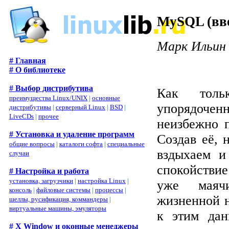
MySQL (вв
Марк Ильин
# Главная
# О библиотеке
# Выбор дистрибутива
Как толь
преимущества Linux/UNIX
|
основные
упорядоче
дистрибутивы
|
серверный Linux
|
BSD
|
LiveCDs
|
прочее
неизбежно 
# Установка и удаление программ
Создав её, 
общие вопросы
|
каталоги софта
|
специальные
вздыхаем и
случаи
спокойствие
# Настройка и работа
установка, загрузчики
|
настройка Linux
|
уже маячи
консоль
|
файловые системы
|
процессы
|
жизненной 
шеллы, русификация, коммандеры
|
виртуальные машины, эмуляторы
к этим дан
# X Window и оконные менеджеры