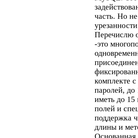
задействова
часть. Но н
урезанности
Перечислю 
-это многоп
одновременн
присоединен
фиксирован
комплекте с
паролей, до
иметь до 15
полей и спе
поддержка ч
длины и мет
Основанная 