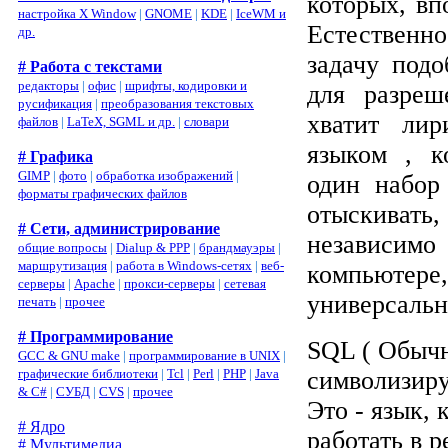
которых, в
настройка X Window
|
GNOME
|
KDE
|
IceWM и
Естественн
др.
задачу под
# Работа с текстами
редакторы
|
офис
|
шрифты, кодировки и
для разреш
русификация
|
преобразования текстовых
хватит лир
файлов
|
LaTeX, SGML и др.
|
словари
языком , к
# Графика
GIMP
|
фото
|
обработка изображений
|
один набор 
форматы графических файлов
отыскиват
# Сети, администрирование
независимо
общие вопросы
|
Dialup & PPP
|
брандмауэры
|
маршрутизация
|
работа в Windows-сетях
|
веб-
компьютер
серверы
|
Apache
|
прокси-серверы
|
сетевая
универсаль
печать
|
прочее
# Программирование
SQL ( Обыч
GCC & GNU make
|
программирование в UNIX
|
графические библиотеки
|
Tcl
|
Perl
|
PHP
|
Java
символизиру
& C#
|
СУБД
|
CVS
|
прочее
Это - язык, 
# Ядро
работать в 
# Мультимедиа