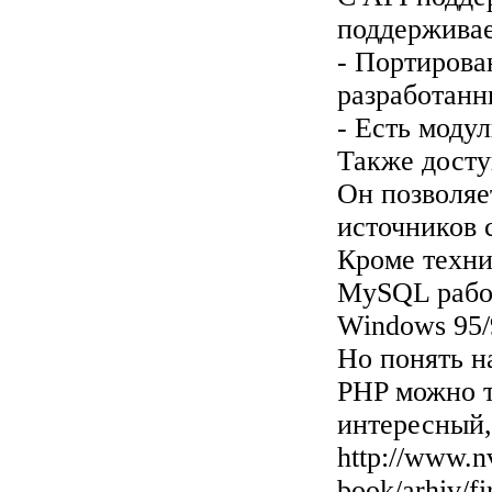
поддерживае
- Портирова
разработан
- Есть моду
Также дост
Он позволяе
источников
Кроме техни
MySQL работ
Windows 95/
Но понять н
PHP можно т
интересный,
http://www.n
book/arhiv/