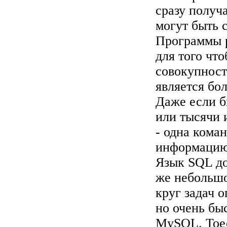
сразу получ
могут быть
Программы р
для того чт
совокупност
является бо
Даже если б
или тысячи 
- одна кома
информацию,
Язык SQL до
же небольшо
круг задач 
но очень бы
MySQL. Тоес