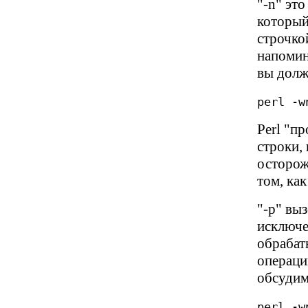
"-n" эт
который 
строчко
напомин
вы долж
perl -w
Perl "пр
строки,
осторож
том, как
"-p" выз
исключе
обрабат
операци
обсудим 
perl -w