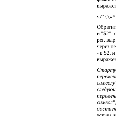
выражен
s/^(\w*
Обратит
и "$2":
рег. вы
через п
- в $2, 
выражен
Стартуе
перемен
символу
следующ
перемен
символ"
достигн
затем п