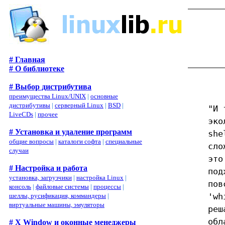
# Главная
# О библиотеке
# Выбор дистрибутива
преимущества Linux/UNIX
|
основные
дистрибутивы
|
серверный Linux
|
BSD
|
"И 
LiveCDs
|
прочее
эко
# Установка и удаление программ
she
общие вопросы
|
каталоги софта
|
специальные
сло
случаи
это
# Настройка и работа
под
установка, загрузчики
|
настройка Linux
|
пов
консоль
|
файловые системы
|
процессы
|
'wh
шеллы, русификация, коммандеры
|
виртуальные машины, эмуляторы
реш
обл
# X Window и оконные менеджеры