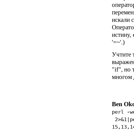
операто
перемен
искали с
Операто
истину,
'=~'.)
Учтите 
выражен
"if", но
многом д
Ben Ok
perl -w
2>&1|pe
15,13,1