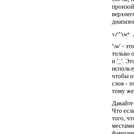
произой
верхнег
диапазо
s/^\w* 
'\w' - э
только о
и '_'. Э
использ
чтобы о
слов - 
тому же,
Давайте
Что есл
того, ч
местами
фамилия