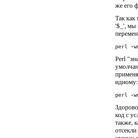
же его 
Так как
'$_', м
перемен
perl -w
Perl "з
умолчани
применя
идиому
perl -w
Здорово
код с у
также, к
отсекли 