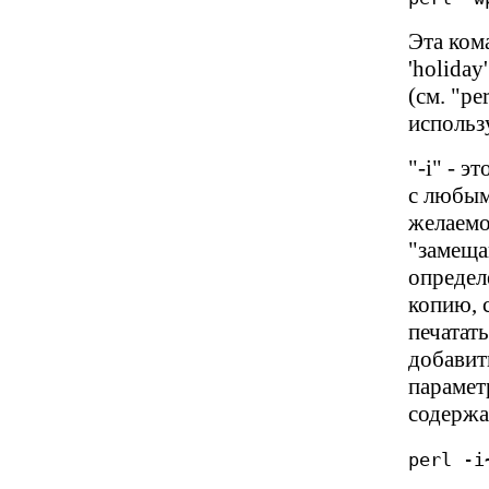
Эта ком
'holiday
(см. "pe
использу
"-i" - 
с любым
желаемо
"замеща
определ
копию, 
печатат
добавит
парамет
содержа
perl -i