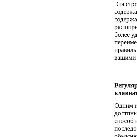
Эта стро
содержа
содержа
расшире
более у
переиме
правиль
вашими 
Регуля
клавиа
Одним и
достпны
способ 
последо
обьясню