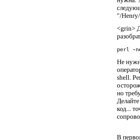
нужна: 
следующ
"/Henry/
<grin> 
разобра
perl -n
Не нуж
оператор
shell. P
осторож
но треб
Делайте
код... т
сопрово
В перво