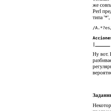
же совп
Perl пр
типа '*', 
/A.*?es
Accione
|______
Ну вот.
разбива
регуляр
вероятн
Заданн
Некотор