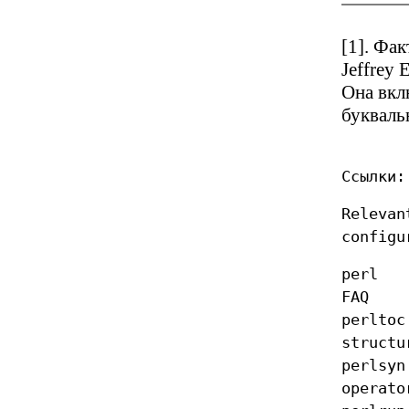
[1]. Фа
Jeffrey 
Она вкл
букваль
Ссылки:
Relevan
configu
perl
FAQ
perl
structu
perl
operato