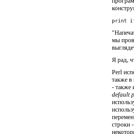
програм
констру
print i
"Напеча
мы пров
выглядет
Я рад, ч
Perl ис
также в
- также
default 
использ
использу
перемен
строки -
некотор