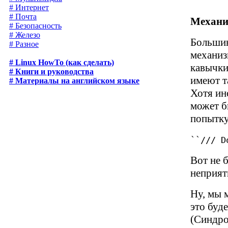
# Интернет
# Почта
Механи
# Безопасность
# Железо
Большин
# Разное
механиз
# Linux HowTo (как сделать)
кавычки
# Книги и руководства
имеют та
# Материалы на английском языке
Хотя ин
может б
попытку
``/// D
Вот не 
неприя
Ну, мы 
это буд
(Синдро