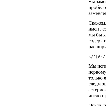
мы заме
пробело
заменяе
Скажем, 
имен , 
мы бы хо
содержи
расшири
s/^[A-Z
Мы испо
первому 
только
следующе
астерис
число п
Оп-ля, 