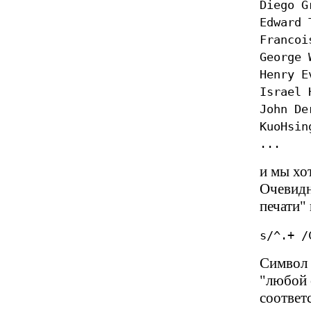
Diego G
Edward 
Francoi
George 
Henry E
Israel 
John De
KuoHsin
...
и мы хо
Очевидн
печати"
s/^.+ /
Символ (
"любой 
соответ