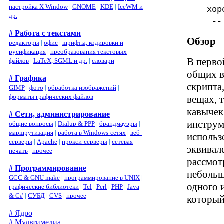
настройка X Window
|
GNOME
|
KDE
|
IceWM и
хор
др.
-- 
# Работа с текстами
Обзор
редакторы
|
офис
|
шрифты, кодировки и
русификация
|
преобразования текстовых
В перво
файлов
|
LaTeX, SGML и др.
|
словари
общих ве
# Графика
скрипта
GIMP
|
фото
|
обработка изображений
|
форматы графических файлов
вещах, 
кавычек
# Сети, администрирование
инструм
общие вопросы
|
Dialup & PPP
|
брандмауэры
|
маршрутизация
|
работа в Windows-сетях
|
веб-
использ
серверы
|
Apache
|
прокси-серверы
|
сетевая
эквивал
печать
|
прочее
рассмот
# Программирование
небольш
GCC & GNU make
|
программирование в UNIX
|
одного 
графические библиотеки
|
Tcl
|
Perl
|
PHP
|
Java
& C#
|
СУБД
|
CVS
|
прочее
который
# Ядро
# Мультимедиа