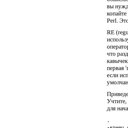
вы нужд
копайте 
Perl. Эт
RE (reg
использ
оператор
что разд
кавычек
первая 
если ис
умолчан
Приведе
Учтите,
для нача
. соот
-конец 