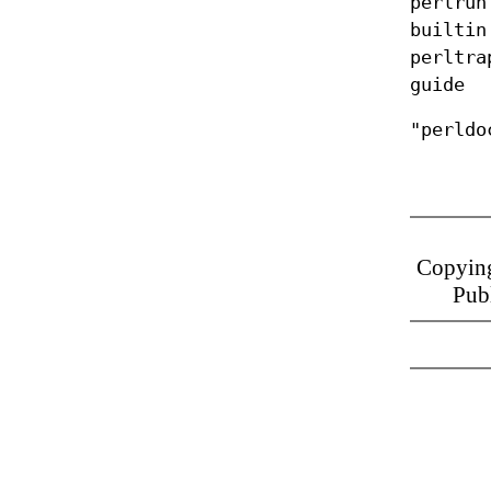
perl
builtin
perltra
guide
"perldo
Copying
Publ