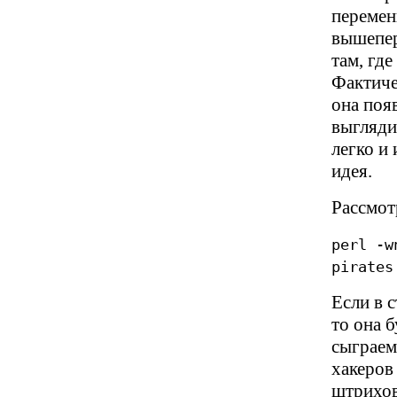
перемен
вышепер
там, гд
Фактиче
она поя
выгляди
легко и
идея.
Рассмот
perl -w
pirates
Если в с
то она б
сыграем 
хакеров
штрихов