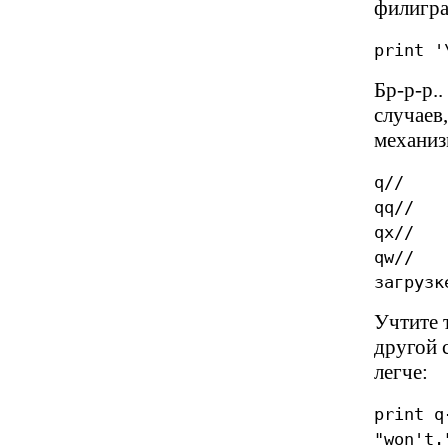
филигра
print '
Бр-р-р..
случаев,
механиз
q// #
qq// 
qx// #
qw// #
загрузк
Учтите т
другой 
легче:
print q
"won't.