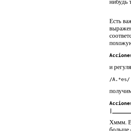
нибудь т
Есть ва
выражен
соответ
похожу
Accione
и регул
/A.*es/
получим
Accione
|______
Хммм. В
больше 