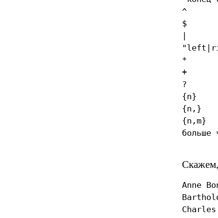
^ соо
$ соо
| альт
"left|r
* соот
+ соот
? соо
{n} со
{n,} с
{n,m} 
больше 
Скажем,
Anne Bo
Barthol
Charles