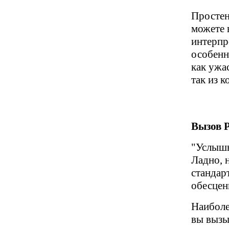
Простен
можете 
интерпр
особенн
как ужа
так из 
Вызов P
"Услышь
Ладно, 
стандарт
обесцени
Наиболе
вы вызыв