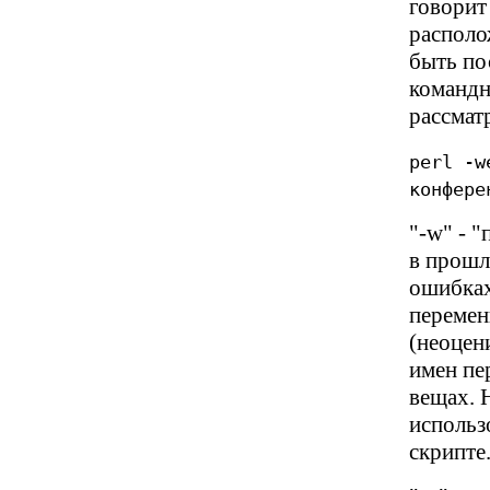
говорит
располо
быть по
командн
рассмат
perl -w
конфере
"-w" - 
в прошл
ошибках
перемен
(неоцен
имен пе
вещах. 
использ
скрипте