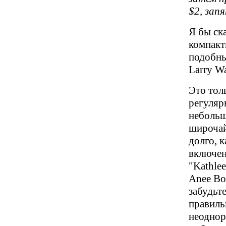
$2, зап
Я бы ск
компакт
подобны
Larry Wa
Это тол
регуляр
небольш
широчай
долго, 
включени
"Kathle
Anee Bon
забудьт
правиль
неодноро