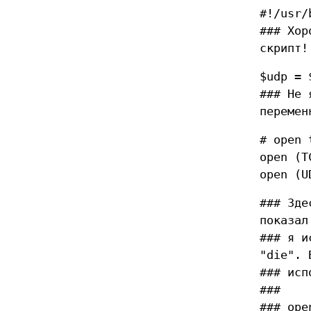
#!/usr/
### Хор
скрипт!
$udp = 
### Не 
перемен
# open 
open (T
open (U
### Зде
показал
### я и
"die". 
### исп
###
### ope