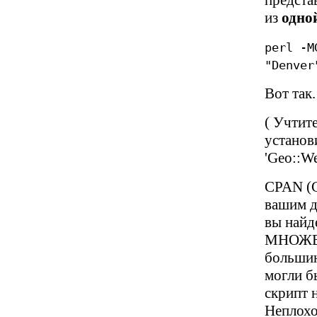
представ
из
одно
perl -M
"Denver
Вот так
( Учтите
установ
'Geo::W
CPAN (C
вашим др
вы найд
МНОЖЕС
большин
могли б
скрипт 
Неплохо