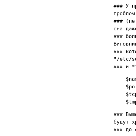
### У п
проблем
### (не
она даж
### бол
Виновни
### кот
"/etc/s
### и *
$nam
$por
$tcpu
$tmp =
### Выш
будут х
### до 