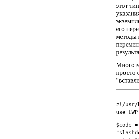
этот ти
указани
экземпля
его пер
методы 
перемен
результ
Много м
просто 
"вставл
#!/usr/
use LWP
$code =
"slashd