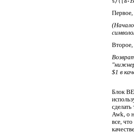
s/([a-z
Первое,
(Начало
символом
Второе,
Возврат
"нижнер
$1 в ка
Блок BE
использ
сделать
Awk, о 
все, чт
качеств