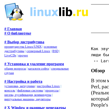
# Главная
# О библиотеке
# Выбор дистрибутива
преимущества Linux/UNIX
|
основные
Как зву
дистрибутивы
|
серверный Linux
|
BSD
|
люди бь
LiveCDs
|
прочее
-- Lar
# Установка и удаление программ
общие вопросы
|
каталоги софта
|
специальные
Обзор
случаи
В этом 
# Настройка и работа
Perl, ра
установка, загрузчики
|
настройка Linux
|
консоль
|
файловые системы
|
процессы
|
(Реальн
шеллы, русификация, коммандеры
|
который
виртуальные машины, эмуляторы
People'
# X Window и оконные менеджеры