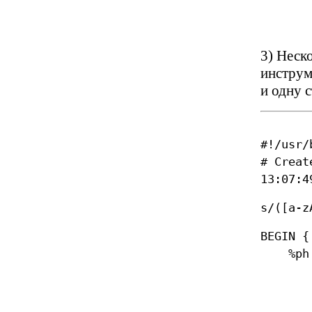
"g" 
..
3) Неск
инструм
и одну 
#!/usr/
# Creat
13:07:4
s/([a-z
BEGIN {
%ph 
"a" 
"b" 
"c" =