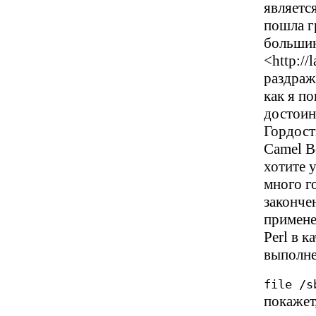
являетс
пошла г
большин
<http://
раздраж
как я п
достоин
Гордост
Camel Bo
хотите 
много г
законче
примене
Perl в 
выполне
file /s
покажет