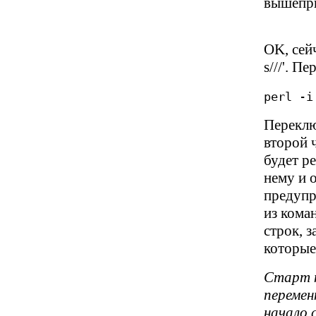
вышепри
OK, сей
s///'. 
perl -i
Переключ
второй ч
будет р
нему и 
предупр
из кома
строк, 
которые
Старт н
перемен
начало 