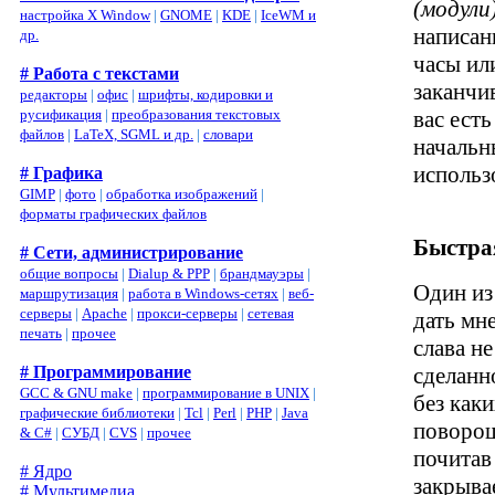
(модули
настройка X Window
|
GNOME
|
KDE
|
IceWM и
написан
др.
часы ил
# Работа с текстами
заканчи
редакторы
|
офис
|
шрифты, кодировки и
русификация
|
преобразования текстовых
вас есть
файлов
|
LaTeX, SGML и др.
|
словари
начальн
использ
# Графика
GIMP
|
фото
|
обработка изображений
|
форматы графических файлов
Быстра
# Сети, администрирование
общие вопросы
|
Dialup & PPP
|
брандмауэры
|
Один из
маршрутизация
|
работа в Windows-сетях
|
веб-
серверы
|
Apache
|
прокси-серверы
|
сетевая
дать мн
печать
|
прочее
слава не
# Программирование
сделанно
GCC & GNU make
|
программирование в UNIX
|
без как
графические библиотеки
|
Tcl
|
Perl
|
PHP
|
Java
поворош
& C#
|
СУБД
|
CVS
|
прочее
почитав
# Ядро
закрыва
# Мультимедиа