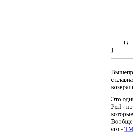
"v" 
"w" 
"x" 
"y" 
"z" 
);
}
Вышепри
с клави
возвращ
Это оди
Perl - 
которые
Вообще-
его -
TM