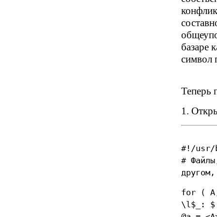
конфликт
составн
общеупо
базаре к
символ 
Теперь 
1. Откр
#!/usr/
# Файлы
другом,
for ( A
\l$_: $
@a = <A