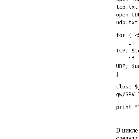
tcp.txt
open U
udp.txt
for ( <
if ( s
TCP; $t
if ( s
UDP; $u
}
close $
qw/SRV 
print "
В цикле 
сделал 