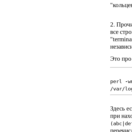
"кольце
2. Прочи
все стро
"termina
независ
Это про
perl -w
/var/lo
Здесь е
при нах
(abc|de
перечис