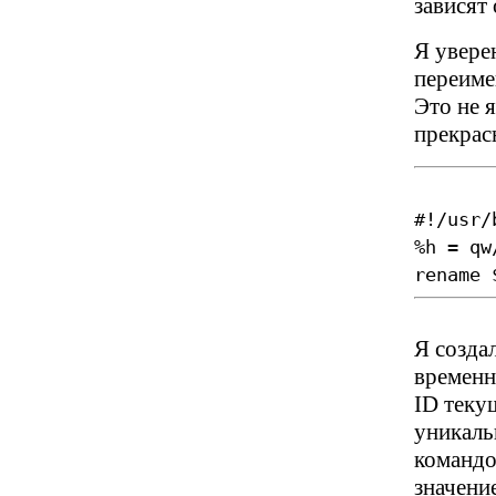
зависят 
Я увере
переиме
Это не 
прекрас
#!/usr/
%h = qw
rename 
Я созда
временну
ID текущ
уникаль
командо
значени