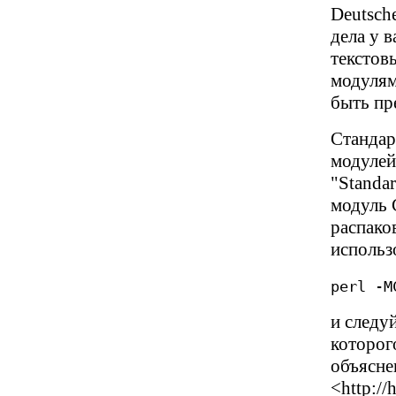
Deutsch
дела у 
текстов
модулям
быть пр
Стандар
модулей
"Standar
модуль 
распако
использ
perl -M
и следу
которог
объясне
<http://