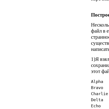
Постро
Несколь
файл в 
странно
существ
написат
1)Я взя
сохранил
этот фай
Alpha
Bravo
Charlie
Delta
Echo