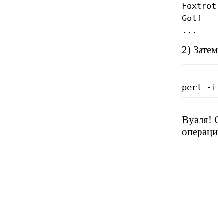
Foxtrot
Golf
...
2) Зате
perl -i
Вуаля! 
операци
"a" 
"b" 
"c" =
"d" 
"e" 
"f" =