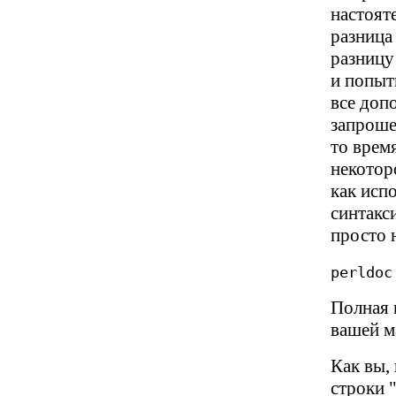
настоят
разница
разницу
и попыт
все доп
запроше
то врем
некотор
как исп
синтакс
просто 
perldoc
Полная 
вашей м
Как вы,
строки 