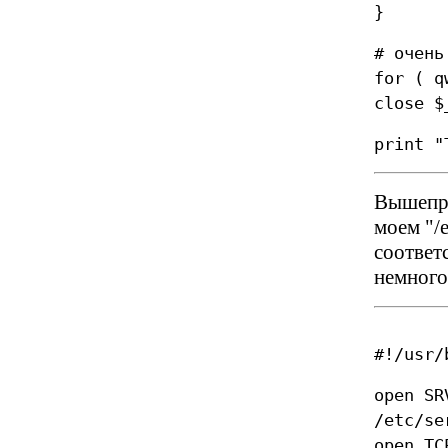
}
# очень
for ( q
close $
print "
Вышепри
моем "/e
соответ
немного
#!/usr/
open SR
/etc/se
open T