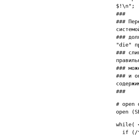
$!\n";
###
### Пер
системо
### дол
"die" п
### сли
правиль
### мож
### и о
содержи
###
# open 
open (S
while( 
if (/^ 