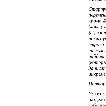
Стартуе
перемен
кроме '
(конец 
$2) соо
последу
строка 
числом 
найденн
(которы
Записат
инкреме
Повтори
Учтите, 
разделит
собстве