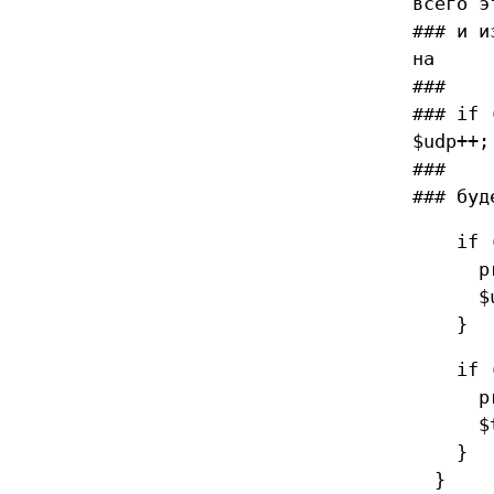
всего э
### и и
на
###
### if 
$udp++;
###
### буд
if ($t
print
$ud
}
if ($t
print
$tc
}
}