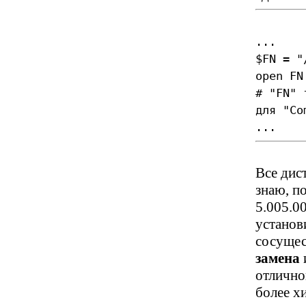
...
$FN = "
open FN
# "FN" 
для "Co
...
Все дис
знаю, п
5.005.00
установ
сосущес
замена
отлично
более х