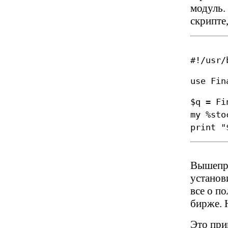
модуль.
скрипте,
#!/usr/
use Fin
$q = Fi
my %sto
print "
Вышепри
установ
все о п
бирже. 
Это при