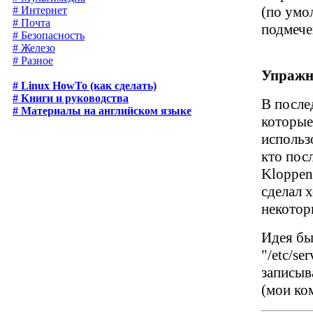
(по ум
# Интернет
# Почта
подмече
# Безопасность
# Железо
# Разное
Упражн
# Linux HowTo (как сделать)
# Книги и руководства
В после
# Материалы на английском языке
которые
использ
кто пос
Kloppenb
сделал 
некотор
Идея бы
"/etc/s
записыв
(мои ко