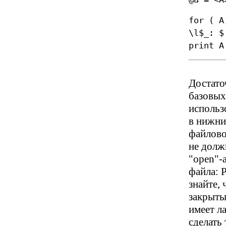
for ( A
\l$_: $
print A
Достато
базовых
использ
в нижни
файлово
не долж
"open"-
файла: P
знайте,
закрыты
имеет л
сделать 