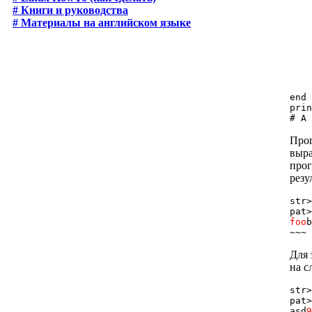
    
# Книги и руководства
    
# Материалы на английском языке
    
    
    
    
    
    
    
end

prin
Прог
выра
прог
резу
str>
foo
b
Для 
на с
str>
pat>
asd