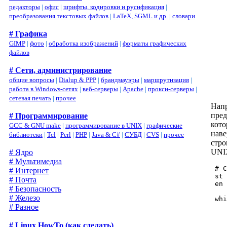
    
редакторы
|
офис
|
шрифты, кодировки и русификация
|
    
преобразования текстовых файлов
|
LaTeX, SGML и др.
|
словари
    
    
# Графика
    
GIMP
|
фото
|
обработка изображений
|
форматы графических
    
    
файлов
    
    
# Сети, администрирование
    
общие вопросы
|
Dialup & PPP
|
брандмауэры
|
маршрутизация
|
    
работа в Windows-сетях
|
веб-серверы
|
Apache
|
прокси-серверы
|
сетевая печать
|
прочее
Напр
пред
# Программирование
кото
GCC & GNU make
|
программирование в UNIX
|
графические
наве
библиотеки
|
Tcl
|
Perl
|
PHP
|
Java & C#
|
СУБД
|
CVS
|
прочее
стро
UNIX
# Ядро
# Мультимедиа
 # С
# Интернет
 st 
# Почта
 en 
# Безопасность
# Железо
 whi
    
# Разное
    
    
# Linux HowTo (как сделать)