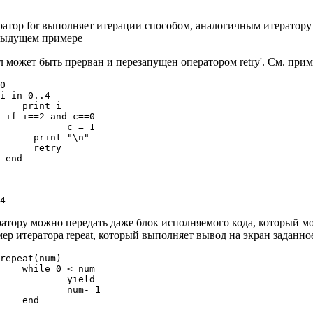
атор for выполняет итерации способом, аналогичным итератору с
дыдущем примере
 может быть прерван и перезапущен оператором retry'. См. при
0

i in 0..4

    print i

 if i==2 and c==0

            c = 1

      print "\n"

      retry

 end

атору можно передать даже блок исполняемого кода, который м
ер итератора repeat, который выполняет вывод на экран заданное
repeat(num)

    while 0 < num

            yield

            num-=1

    end
