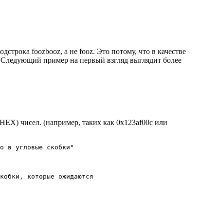
строка foozbooz, а не fooz. Это потому, что в качестве
. Следующий пример на первый взгляд выглядит более
EX) чисел. (например, таких как 0x123af00c или
о в угловые скобки"

кобки, которые ожидаются
