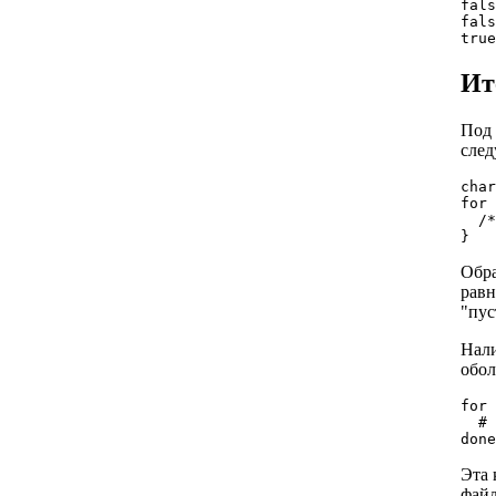
fals
fals
Ит
Под 
след
char
for 
  /*
Обра
равн
"пус
Нали
обол
for 
  # 
Эта 
файл