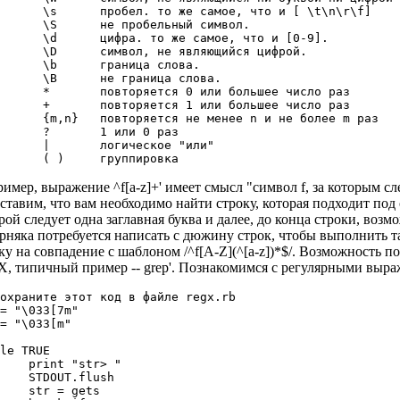
      \s      пробел. то же самое, что и [ \t\n\r\f]

      \S      не пробельный символ.

      \d      цифра. то же самое, что и [0-9].

      \D      символ, не являющийся цифрой.

      \b      граница слова.

      \B      не граница слова.

      *       повторяется 0 или большее число раз

      +       повторяется 1 или большее число раз

      {m,n}   повторяется не менее n и не более m раз

      ?       1 или 0 раз

      |       логическое "или"

имер, выражение ^f[a-z]+' имеет смысл "символ f, за которым сле
ставим, что вам необходимо найти строку, которая подходит под 
рой следует одна заглавная буква и далее, до конца строки, воз
рняка потребуется написать с дюжину строк, чтобы выполнить та
ку на совпадение с шаблоном /^f[A-Z](^[a-z])*$/. Возможность п
, типичный пример -- grep'. Познакомимся с регулярными вы
охраните этот код в файле regx.rb

= "\033[7m"

= "\033[m"

le TRUE

    print "str> "

    STDOUT.flush

    str = gets
