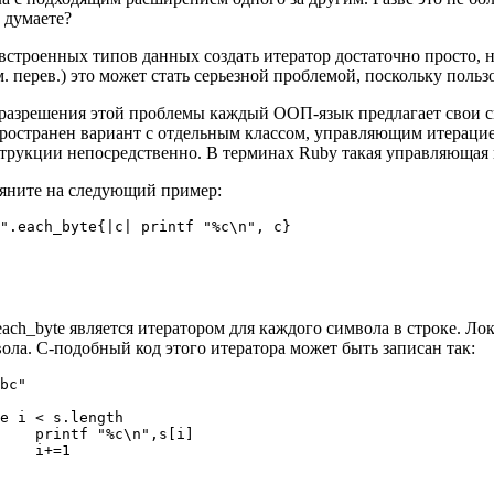
 думаете?
встроенных типов данных создать итератор достаточно просто
. перев.) это может стать серьезной проблемой, поскольку поль
разрешения этой проблемы каждый ООП-язык предлагает свои с
ространен вариант с отдельным классом, управляющим итерацией
трукции непосредственно. В терминах Ruby такая управляющая 
яните на следующий пример:
".each_byte{|c| printf "%c\n", c}

each_byte является итератором для каждого символа в строке. Ло
ола. C-подобный код этого итератора может быть записан так:
bc"

e i < s.length

    printf "%c\n",s[i]

    i+=1
