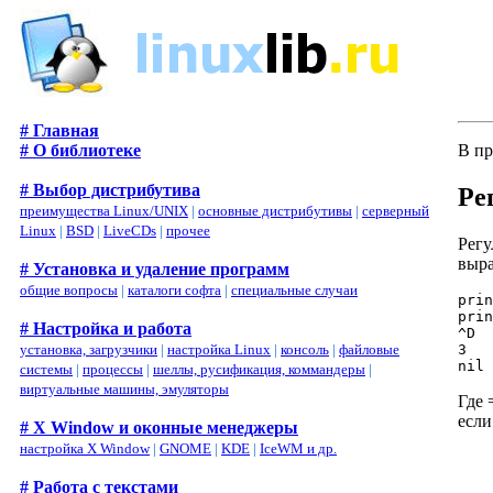
# Главная
# О библиотеке
В пр
# Выбор дистрибутива
Ре
преимущества Linux/UNIX
|
основные дистрибутивы
|
серверный
Linux
|
BSD
|
LiveCDs
|
прочее
Регу
выра
# Установка и удаление программ
общие вопросы
|
каталоги софта
|
специальные случаи
prin
prin
# Настройка и работа
^D

3

установка, загрузчики
|
настройка Linux
|
консоль
|
файловые
системы
|
процессы
|
шеллы, русификация, коммандеры
|
виртуальные машины, эмуляторы
Где 
если
# X Window и оконные менеджеры
настройка X Window
|
GNOME
|
KDE
|
IceWM и др.
   
    
# Работа с текстами
    