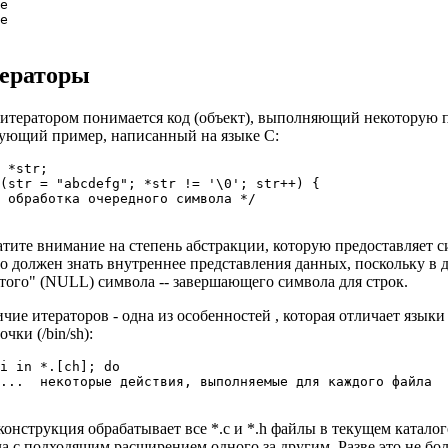
e

e

ераторы
итератором понимается код (объект), выполняющий некоторую по
ующий пример, написанный на языке C:
 *str;

(str = "abcdefg"; *str != '\0'; str++) {

 обработка очередного символа */

тите внимание на степень абстракции, которую предоставляет син
о должен знать внутреннее представления данных, поскольку в 
того" (NULL) символа -- завершающего символа для строк.
чие итераторов - одна из особенностей , которая отличает язык
очки (/bin/sh):
i in *.[ch]; do

...  некоторые действия, выполняемые для каждого файла

конструкция обрабатывает все *.c и *.h файлы в текущем катало
а с подходящим расширением одного за другим. Разве это не б