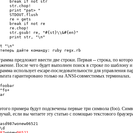
    break if not str

    str.chop!

    print "pat> "

    STDOUT.flush

    re = gets

    break if not re

    re.chop!

    str.gsub! re, "#{st}\\&#{en}"

    print str, "\n"

t "\n"

рамма предложит ввести две строки. Первая -- строка, по которо
жение. После чего будет выполнен поиск в строке по шаблону и 
рамма использует escape-последовательности для управления п
льтата гарантировано только на ANSI-совместимых терминалах.
foobar

ar

этого примера будут подсвечены первые три символа (foo). Сим
лучай, если вы читаете эту статью с помощью текстового браузе
asd987wonew06521

\d

987
wonew
06521