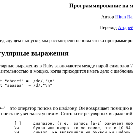
Программирование на яз
Автор
Hiran Ra
Перевод
Андрей
едыдущем выпуске, мы рассмотрели основы языка программиров
гулярные выражения
лярные выражения в Ruby заключаются между парой символов '/' 
зительностью и мощью, когда приходится иметь дело с шаблона
t "abcdef" =~ /de/,"\n"

t "aaaaaa" =~ /d/,"\n"

=~' -- это оператор поиска по шаблону. Он возвращает позицию в
 поиск не увенчался успехом. Синтаксис регулярных выражений
       [ ]     диапазон. (т.е., запись [a-z] означает люб
      \w      буква или цифра. то же самое, что и [0-9A-
      \W      символ, не являющийся ни буквой ни цифрой
