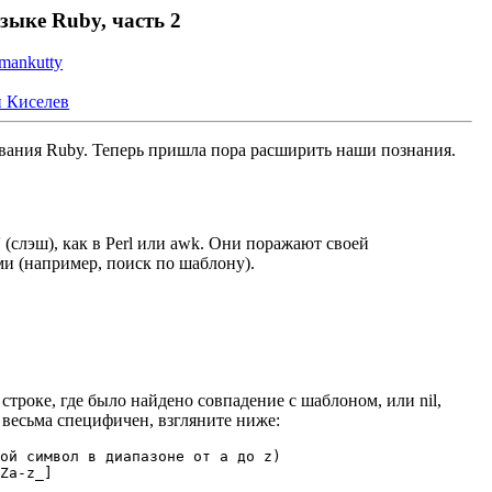
ыке Ruby, часть 2
mankutty
 Киселев
ания Ruby. Теперь пришла пора расширить наши познания.
(слэш), как в Perl или awk. Они поражают своей
ми (например, поиск по шаблону).
 строке, где было найдено совпадение с шаблоном, или nil,
 весьма специфичен, взгляните ниже:
ой символ в диапазоне от a до z)

Za-z_]
