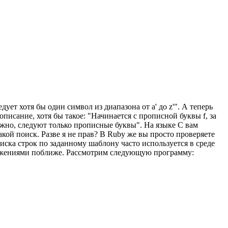
дует хотя бы один символ из диапазона от a' до z'". А теперь
описание, хотя бы такое: "Начинается с прописной буквы f, за
можно, следуют только прописные буквы". На языке C вам
кой поиск. Разве я не прав? В Ruby же вы просто проверяете
оиска строк по заданному шаблону часто используется в среде
ражениями поближе. Рассмотрим следующую программу: