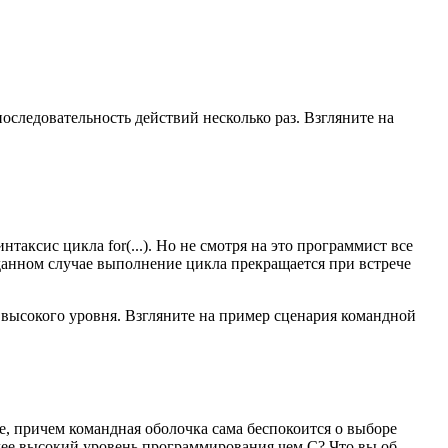
следовательность действий несколько раз. Взгляните на
таксис цикла for(...). Но не смотря на это программист все
данном случае выполнение цикла прекращается при встрече
и высокого уровня. Взгляните на пример сценария командной
ге, причем командная оболочка сама беспокоится о выборе
олее высокий уровень программирования чем C? Что вы об