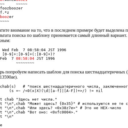
~~     ~~~~~

foozboozer

zbooz
er

тите внимание на то, что в последнем примере будет выделена под
льтата поиска по шаблону принимается самый длинный вариант
жным:
 Wed Feb  7 08:58:04 JST 1996

 [0-9]+:[0-9]+(:[0-9]+)?

 Feb  7 
08:58:04
 JST 1996

рь попробуем написать шаблон для поиска шестнадцатеричных (H
13590ae).
 chab(s)   # "поиск шестнадцатеричного числа, заключенног
    (s =~ /<0(x|X)(\d|[a-f]|[A-F])+>/) != nil

t chab "Здесь нет числа."

nt "\n",chab "Может здесь? {0x35}" # используются не те с
t "\n",chab "Или здесь? <0x38z7e>" # Это не HEX-число

t "\n",chab "Вот оно: <0xfc0004>."

t "\n"

e
