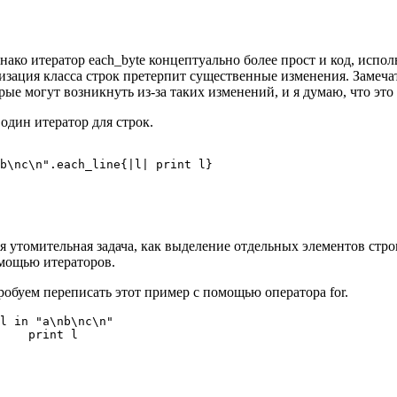
однако итератор each_byte концептуально более прост и код, исп
изация класса строк претерпит существенные изменения. Замечат
рые могут возникнуть из-за таких изменений, и я думаю, что эт
один итератор для строк.
b\nc\n".each_line{|l| print l}

я утомительная задача, как выделение отдельных элементов стр
мощью итераторов.
обуем переписать этот пример с помощью оператора for.
l in "a\nb\nc\n"

    print l
