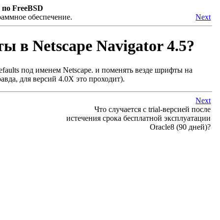
 по FreeBSD
раммное обеспечение.
Next
ы в Netscape Navigator 4.5?
efaults под именем Netscape. и поменять везде шрифты на
авда, для версий 4.0X это проходит).
Next
Что случается с trial-версией после
истечения срока бесплатной эксплуатации
Oracle8 (90 дней)?