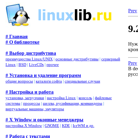
Prev
9.
# Главная
# О библиотеке
Нужн
крон
# Выбор дистрибутива
преимущества Linux/UNIX
|
основные дистрибутивы
|
серверный
Prev
Linux
|
BSD
|
LiveCDs
|
прочее
В de
русс
# Установка и удаление программ
общие вопросы
|
каталоги софта
|
специальные случаи
# Настройка и работа
установка, загрузчики
|
настройка Linux
|
консоль
|
файловые
системы
|
процессы
|
шеллы, русификация, коммандеры
|
виртуальные машины, эмуляторы
# X Window и оконные менеджеры
настройка X Window
|
GNOME
|
KDE
|
IceWM и др.
# Работа с текстами