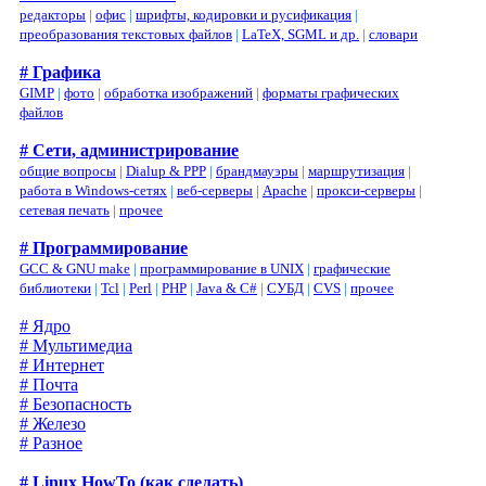
редакторы
|
офис
|
шрифты, кодировки и русификация
|
преобразования текстовых файлов
|
LaTeX, SGML и др.
|
словари
# Графика
GIMP
|
фото
|
обработка изображений
|
форматы графических
файлов
# Сети, администрирование
общие вопросы
|
Dialup & PPP
|
брандмауэры
|
маршрутизация
|
работа в Windows-сетях
|
веб-серверы
|
Apache
|
прокси-серверы
|
сетевая печать
|
прочее
# Программирование
GCC & GNU make
|
программирование в UNIX
|
графические
библиотеки
|
Tcl
|
Perl
|
PHP
|
Java & C#
|
СУБД
|
CVS
|
прочее
# Ядро
# Мультимедиа
# Интернет
# Почта
# Безопасность
# Железо
# Разное
# Linux HowTo (как сделать)