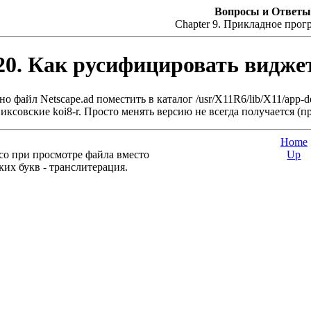
Вопросы и Ответы
Chapter 9. Прикладное прог
20. Как русифицировать виджет
о файл Netscape.ad поместить в каталог /usr/X11R6/lib/X11/app-d
иксовские koi8-r. Просто менять версию не всегда получается (пр
Home
co при просмотре файла вместо
Up
ких букв - транслитерация.