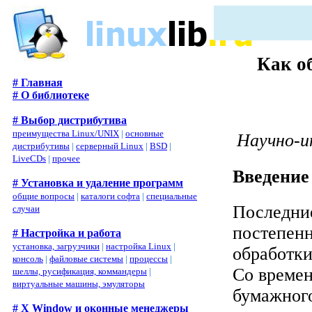
Как о
# Главная
# О библиотеке
# Выбор дистрибутива
преимущества Linux/UNIX
|
основные
Научно-и
дистрибутивы
|
серверный Linux
|
BSD
|
LiveCDs
|
прочее
Введение
# Установка и удаление программ
общие вопросы
|
каталоги софта
|
специальные
Последние
случаи
постепен
# Настройка и работа
установка, загрузчики
|
настройка Linux
|
обработки
консоль
|
файловые системы
|
процессы
|
Со времен
шеллы, русификация, коммандеры
|
виртуальные машины, эмуляторы
бумажног
# X Window и оконные менеджеры