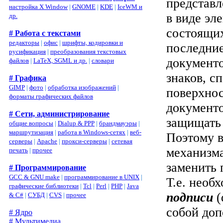
представ
настройка X Window
|
GNOME
|
KDE
|
IceWM и
в виде эл
др.
состоящих
# Работа с текстами
редакторы
|
офис
|
шрифты, кодировки и
последни
русификация
|
преобразования текстовых
документо
файлов
|
LaTeX, SGML и др.
|
словари
знаков, с
# Графика
GIMP
|
фото
|
обработка изображений
|
поверхнос
форматы графических файлов
документо
# Сети, администрирование
защищать 
общие вопросы
|
Dialup & PPP
|
брандмауэры
|
маршрутизация
|
работа в Windows-сетях
|
веб-
Поэтому в
серверы
|
Apache
|
прокси-серверы
|
сетевая
механизма
печать
|
прочее
заменить 
# Программирование
GCC & GNU make
|
программирование в UNIX
|
Т.е. необ
графические библиотеки
|
Tcl
|
Perl
|
PHP
|
Java
подписи
(
& C#
|
СУБД
|
CVS
|
прочее
собой до
# Ядро
# Мультимедиа