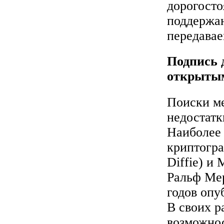
дорогосто
поддержан
передава
Подпись 
открыты
Поиски м
недостатк
Наиболее 
криптогр
Diffie) и
Ральф Мер
годов опу
В своих р
возможнос