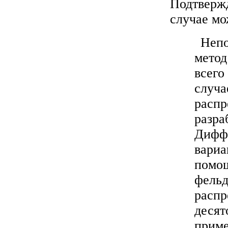
Подтвержд
случае мо
Непо
метод
всего
случа
распр
разра
Диффи
вариа
помощ
фельд
распр
десят
приме