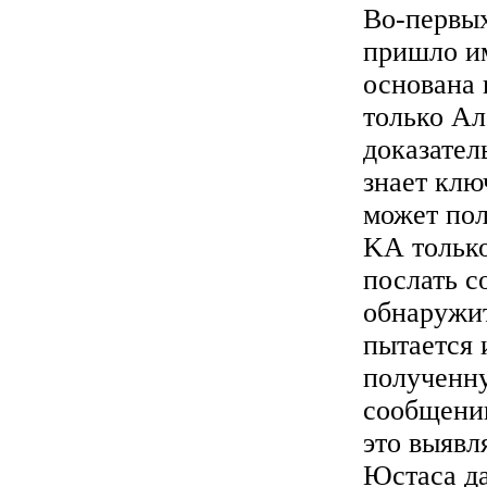
Во-первых
пришло им
основана 
только Ал
доказател
знает клю
может по
KА только
послать с
обнаружит
пытается 
полученну
сообщению
это выявл
Юстаса да