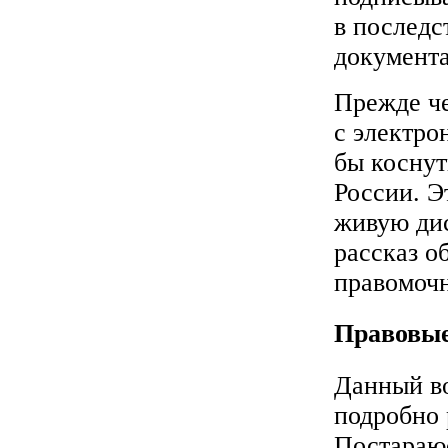
в последс
документа
Прежде че
с электро
бы коснут
России. Э
живую дис
рассказ о
правомочн
Правовые
Данный во
подробно 
Постараюс