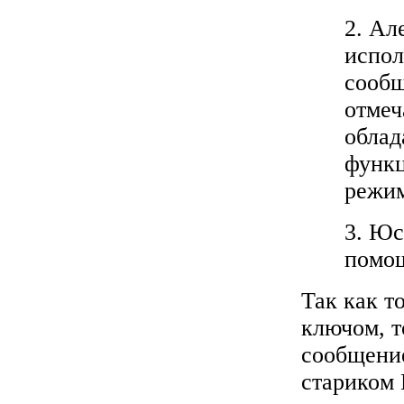
2. Ал
испол
сообщ
отмеч
обла
функц
режим
3. Юс
помо
Так как т
ключом, т
сообщение
стариком 