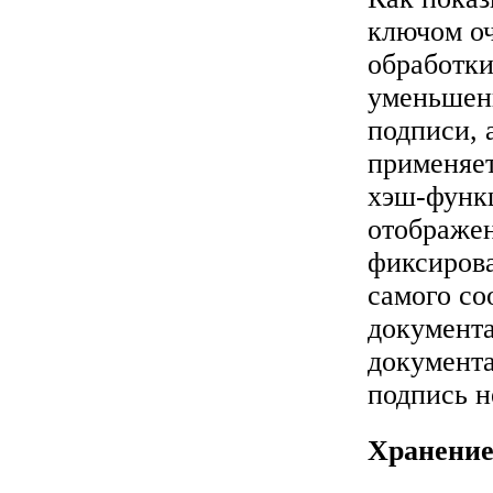
ключом оч
обработки
уменьшени
подписи, 
применяе
хэш-функц
отображен
фиксиров
самого со
документа
документа
подпись н
Хранение