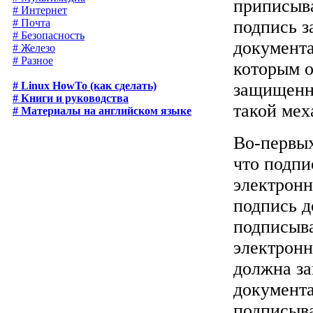
приписыв
# Интернет
подпись з
# Почта
# Безопасность
документа
# Железо
# Разное
которым о
защищенн
# Linux HowTo (как сделать)
# Книги и руководства
такой мех
# Материалы на английском языке
Во-первых
что подпи
электронн
подпись д
подписыва
электронн
должна за
документа
подписыв