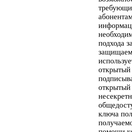
требующи
абонента
информаци
необходим
подхода з
защищаем
используе
открытый 
подписыва
открытый 
несекретн
общедост
ключа пол
получаем
помощи к