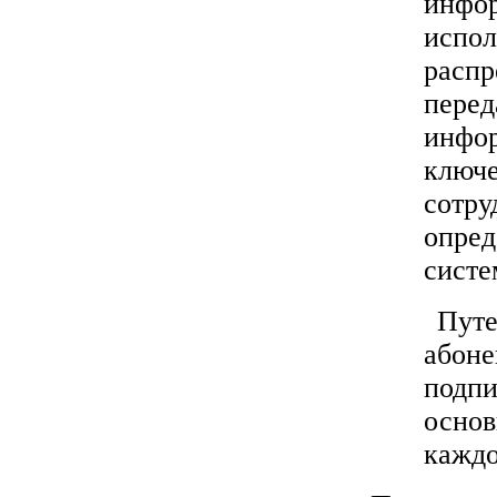
инфор
испол
распр
перед
инфор
ключе
сотру
опред
систе
Путе
абоне
подпи
основ
каждо