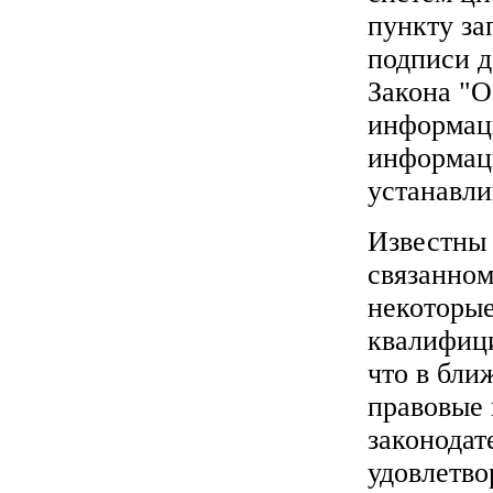
пункту за
подписи д
Закона "О
информаци
информаци
устанавли
Известны 
связанном
некоторые
квалифици
что в бли
правовые 
законодат
удовлетво