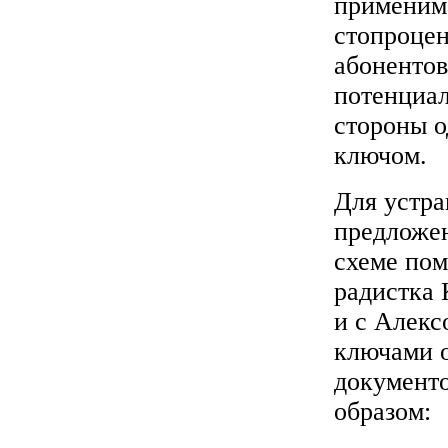
применима
стопроцен
абонентов
потенциа
стороны о
ключом.
Для устра
предложен
схеме пом
радистка 
и с Алекс
ключами 
документо
образом: