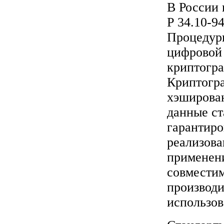
В России 
Р 34.10-9
Процедуры
цифровой 
криптогра
Криптогр
хэширован
данные ст
гарантиро
реализова
применени
совместим
производи
использов