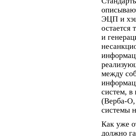
Стандарты
описываю
ЭЦП и хэш
остается 
и генерац
несанкцио
информаци
реализующ
между соб
информац
систем, в
(Верба-О,
системы н
Как уже о
должно га