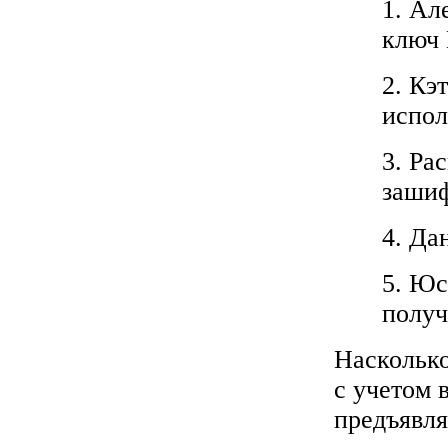
1. Ал
ключ 
2. Кэ
испол
3. Ра
заши
4. Да
5. Юс
получ
Насколько
с учетом 
предъявля