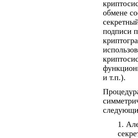
криптосис
обмене со
секретный
подписи п
криптогра
использов
криптоси
функцион
и т.п.).
Процедур
симметри
следующи
1. Ал
секре