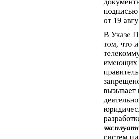
документ
подписью
от 19 авг
В Указе П
том, что 
телекомм
имеющих 
правител
запрещено
вызывает 
деятельн
юридичес
разработк
эксплуат
систем ци