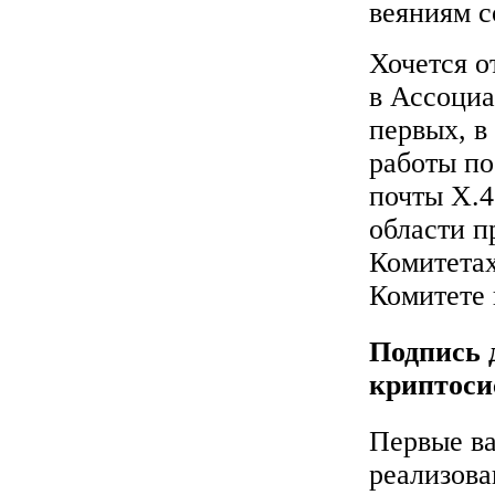
веяниям 
Хочется о
в Ассоциа
первых, в
работы п
почты X.4
области п
Комитетах
Комитете 
Подпись 
криптоси
Первые в
реализов