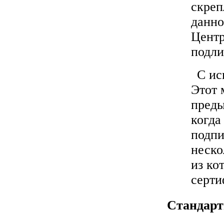
скреп
данно
Центр
подли
С ис
Этот 
преды
когда
подп
неско
из ко
серти
Стандар