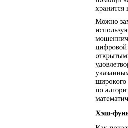
хранится в
Можно зам
использую
мошеннича
цифровой 
открытыми
удовлетво
указанным
широкого
по алгори
математич
Хэш-фун
Как показ