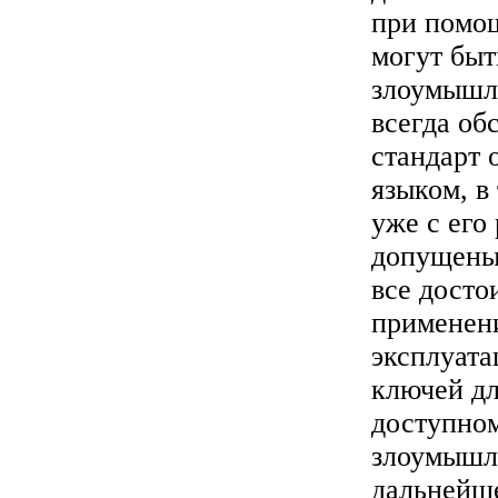
при помощ
могут быт
злоумышле
всегда об
стандарт 
языком, в
уже с его
допущены 
все досто
применени
эксплуата
ключей дл
доступном
злоумышле
дальнейш