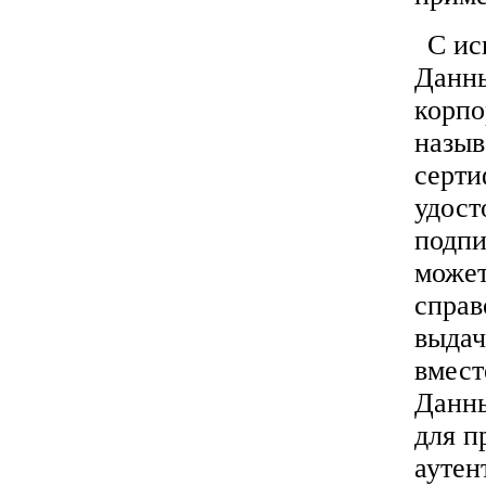
С ис
Данны
корпо
назыв
серти
удост
подпи
может
справ
выдач
вмест
Данны
для п
ауте