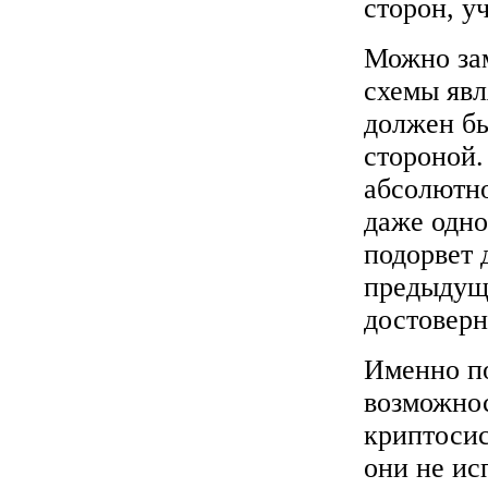
сторон, у
Можно зам
схемы явл
должен бы
стороной.
абсолютн
даже одно
подорвет 
предыдущ
достоверн
Именно по
возможно
криптосис
они не ис