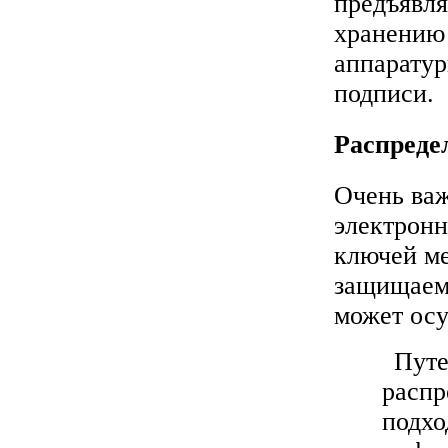
предъявля
хранению
аппарату
подписи.
Распреде
Очень ва
электронн
ключей м
защищаем
может осу
Путе
распр
подхо