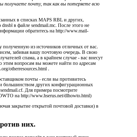
 вы получаете почту, так как вы потеряете всю
казанных в списках MAPS RBL и других,
nsbl в файле sendmail.mc. После этого не
 информации обратитесь на
http://www.mail-
чту полученную из источников отличных от вас.
исем, забивая вашу почтовую очередь. В свою
учателей спама, а в крайнем случае - вас внесут
о этим вопросам вы можете найти по адресам
.org/otherresources.html
.
оставщиком почты - если вы противитесь
или большинством других конфигурационных
 sendmail.cf. Для примера посмотрите
 HOWTO на
http://www.hserus.net/dlhowto.html
)
ючая закрытие открытой почтовой доставки) в
против них.