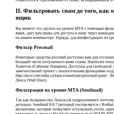
II. Фильтровать спам до того, как
ящик
Вы можете это сделать на уровне MTA с помощью филь
ящик, дает вам права для доступа к нему через командн
на вашем компьютере. Правда, для конфигурации на уро
Фильтр Procmail
Некоторые средства procmail доступны вам для отслеж
большей части получаемого вами спама. Наиболее попу
Хамптон (Catherine Hampton). Доступна для свободной 
замечательный проект с аналогичными функциями поддер
http://alcor.concordia.ca/topics/email/auto/procmail/spam/
. В
Днеса (Walt Dnes).
Фильтрация на уровне MTA (Sendmail)
Так как большинство Линуксов подразумевают почтовую
детально. Sendmail 8.8.7 (который поставляется с Redh
механизмы, которые позволяют отталкивать почту, при
указанных в списках blackhole (черных дыр) MAPS RBL 