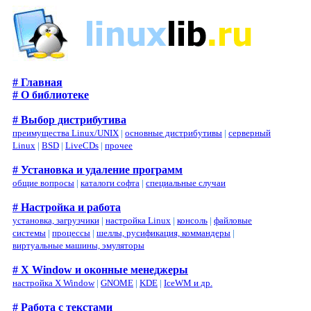
# Главная
# О библиотеке
# Выбор дистрибутива
преимущества Linux/UNIX
|
основные дистрибутивы
|
серверный
Linux
|
BSD
|
LiveCDs
|
прочее
# Установка и удаление программ
общие вопросы
|
каталоги софта
|
специальные случаи
# Настройка и работа
установка, загрузчики
|
настройка Linux
|
консоль
|
файловые
системы
|
процессы
|
шеллы, русификация, коммандеры
|
виртуальные машины, эмуляторы
# X Window и оконные менеджеры
настройка X Window
|
GNOME
|
KDE
|
IceWM и др.
# Работа с текстами