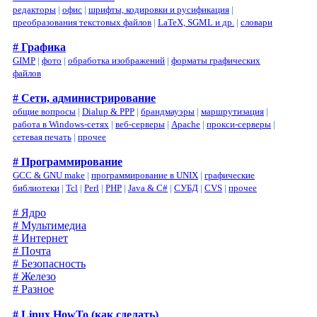
редакторы
|
офис
|
шрифты, кодировки и русификация
|
преобразования текстовых файлов
|
LaTeX, SGML и др.
|
словари
# Графика
GIMP
|
фото
|
обработка изображений
|
форматы графических
файлов
# Сети, администрирование
общие вопросы
|
Dialup & PPP
|
брандмауэры
|
маршрутизация
|
работа в Windows-сетях
|
веб-серверы
|
Apache
|
прокси-серверы
|
сетевая печать
|
прочее
# Программирование
GCC & GNU make
|
программирование в UNIX
|
графические
библиотеки
|
Tcl
|
Perl
|
PHP
|
Java & C#
|
СУБД
|
CVS
|
прочее
# Ядро
# Мультимедиа
# Интернет
# Почта
# Безопасность
# Железо
# Разное
# Linux HowTo (как сделать)