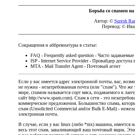
Борьба со спамом на
Автор: ©
Suresh Ra
Перевод: © Ива
Сокращения и аббревиатуры в статье:
FAQ - Frequently asked question - Часто задаваемы
ISP - Internet Service Provider - Провайдер доступа в
MTA - Mail Transfer Agent - Почтовый агент
Если у вас имеется адрес электронной почты, вас, возм
не нужна - незатребованная почта (или "спам"). Что же
мире, спамом называется сорт мяса, подаваемого к ланч
сайт
http://www.spam.com
). Спам в сети - это незатребо
коммерческие предложения. Большинство спама, котор
спам (Unsolicited Commercial and/or Bulk E-Mail) - неже
электронная почта.
В случае, если у вас linux (либо *nix) машина, имеетс
весь этот спам, заваливающий ваш почтовый ящик. Эти