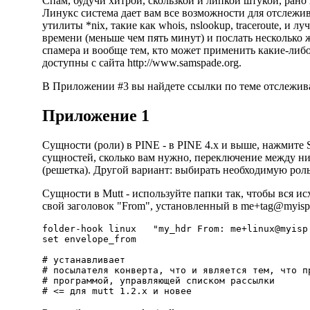
Спам, будучи хитрой, скользкой и липкой штукой, рано
Линукс система дает вам все возможности для отслежи
утилиты *nix, такие как whois, nslookup, traceroute, и л
времени (меньше чем пять минут) и послать несколько 
спамера и вообще тем, кто может применить какие-либ
доступны с сайта
http://www.samspade.org
.
В Приложении #3 вы найдете ссылки по теме отслежив
Приложение 1
Сущности (роли) в PINE - в PINE 4.x и выше, нажмите S 
сущностей, сколько вам нужно, переключение между 
(решетка). Другой вариант: выбирать необходимую роль
Сущности в Mutt - используйте папки так, чтобы вся и
свой заголовок "From", установленный в
me+tag@myisp
folder-hook linux   "my_hdr From: 
me+linux@myisp
set envelope_from

# устанавливает

# посылателя конверта, что и является тем, что пр
# программой, управляющей списком рассылки
