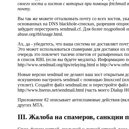
своего хоста и хостов с которых при помощи fetchmail
почту.
Вы так же можете отталкивать почту со всех хостов, у
основанных на DNS blackhole-списках, разрешив опцию d
забудьте перестроить sendmail.cf. Для более подробной
abuse.org/rbl/usage.html
.
Ах, да - убедитесь, что ваша система не доставляет по
Это может использоваться спамерами для доставки их п
очередь это повлечет тысячи ответов от разъяренных пол
в список RBL (если вы будете медлить). Информацию п
http://www.sendmail.org/tips/relaying.html
и
http://www.orbs
Новые версии sendmail не делают ваш хост открытым д
искушению настроить sendmail с помощью linuxconf (
утилит). Создайте файл sendmail.mc и перестройте файл
http://www.hserus.net/sendmail.html
(часть моего Dialup
Приложение #2 описывает антиспамовые действия (вкл
других MTA.
III. Жалоба на спамеров, санкции 