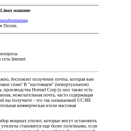
 Linux машине
masubramanian
н Песин.
е вопросы
 сеть Internet
ожно, беспокоит получение почты, которая вам
 такое спам? В "настоящем" (невиртуальном)
у, производства Hormel Corp (у них также есть
ванная, нежелательная почта, часто содержащая
ый вы получаете - это так называемый UC/BE
лательная коммерческая и/или массовая
я набор мощных утилит, которые могут остановить
 утилиты становятся еще более полезными, если