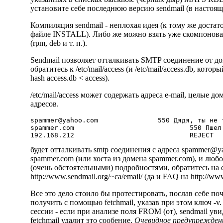
установите себе последнюю версию sendmail (в настоящее
Компиляция sendmail - неплохая идея (к тому же достат
файле INSTALL). Либо же можно взять уже скомпонова
(rpm, deb и т. п.).
Sendmail позволяет отталкивать SMTP соединение от дом
обратитесь к /etc/mail/access (и /etc/mail/access.db, к
hash access.db < access).
/etc/mail/access может содержать адреса e-mail, целые до
адресов.
spammer@yahoo.com
		550 Дядя, ты не туда попал

spammer.com				550 Пшел вон!

будет отталкивать smtp соединения с адреса
spammer@y
spammer.com (или хоста из домена spammer.com), и любо
(очень обстоятельными) подробностями, обратитесь на
http://www.sendmail.org/~ca/email/
(да и FAQ на
http://ww
Все это дело стоило бы протестировать, послав себе поч
получить с помощью fetchmail, указав при этом ключ -
сессии - если при анализе поля FROM (от), sendmail увид
fetchmail удалит это сообение.
Очевидное предупреждени