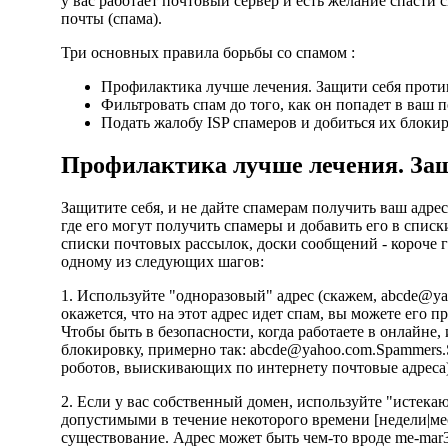
у вас работает почтовый сервер и есть желание спасти
почты (спама).
Три основных правила борьбы со спамом :
Профилактика лучше лечения. Защити себя проти
Фильтровать спам до того, как он попадет в ваш
Подать жалобу ISP спамеров и добиться их блоки
Профилактика лучше лечения. Защ
Защитите себя, и не дайте спамерам получить ваш адрес
где его могут получить спамеры и добавить его в списки
списки почтовых рассылок, доски сообщений - короче го
одному из следующих шагов:
1. Используйте "одноразовый" адрес (скажем,
abcde@ya
окажется, что на этот адрес идет спам, вы можете его п
Чтобы быть в безопасности, когда работаете в онлайне, 
блокировку, примерно так:
abcde@yahoo.com.Spammers.
роботов, выискивающих по интернету почтовые адреса)
2. Если у вас собственный домен, используйте "истекаю
допустимыми в течение некоторого времени [недели|меся
существование. Адрес может быть чем-то вроде
me-mar