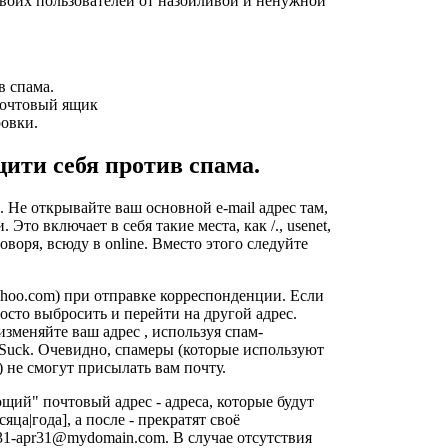
 своих пользователей от назойливой и ненужной
в спама.
 почтовый ящик
ровки.
ити себя против спама.
. Не открывайте ваш основной e-mail адрес там,
. Это включает в себя такие места, как
/.
, usenet,
воря, всюду в online. Вместо этого следуйте
hoo.com
) при отправке корреспонденции. Если
росто выбросить и перейти на другой адрес.
изменяйте ваш адрес , используя спам-
Suck
. Очевидно, спамеры (которые используют
 не смогут присылать вам почту.
щий" почтовый адрес - адреса, которые будут
ца|года], а после - прекратят своё
31-apr31@mydomain.com
. В случае отсутствия