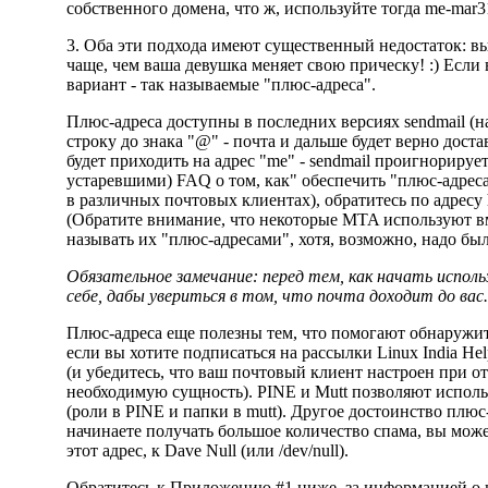
собственного домена, что ж, используйте тогда
me-mar3
3. Оба эти подхода имеют существенный недостаток: вы
чаще, чем ваша девушка меняет свою прическу! :) Если в
вариант - так называемые "плюс-адреса".
Плюс-адреса доступны в последних версиях sendmail (на
строку до знака "@" - почта и дальше будет верно доста
будет приходить на адрес "me" - sendmail проигнорирует
устаревшими) FAQ о том, как" обеспечить "плюс-адрес
в различных почтовых клиентах), обратитесь по адресу
(Обратите внимание, что некоторые MTA используют вме
называть их "плюс-адресами", хотя, возможно, надо был
Обязательное замечание: перед тем, как начать испол
себе, дабы увериться в том, что почта доходит до вас.
Плюс-адреса еще полезны тем, что помогают обнаружи
если вы хотите подписаться на рассылки Linux India He
(и убедитесь, что ваш почтовый клиент настроен при от
необходимую сущность). PINE и Mutt позволяют исполь
(роли в PINE и папки в mutt). Другое достоинство плюс
начинаете получать большое количество спама, вы мож
этот адрес, к Dave Null (или /dev/null).
Обратитесь к Приложению #1 ниже, за информацией о на