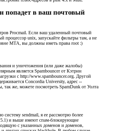
 он попадет в ваш почтовый
тров Procmail. Если ваш удаленный почтовый
ый процессор unix, запускайте фильтры там, а не
вне MTA, вы должны иметь права root :)
ивания и уничтожения (или даже жалобы)
лярным является Spambouncer от Кэтрин
загрузки с
http://www.spambouncer.org
. Другой
живается Concordia University, адрес --
ы, так же, можете посмотреть
SpamDunk
от Уолта
 систему sendmail, я ее рассмотрю более
at 5.1) и выше имеют спам-блокирующие
ходящую с указанных доменов и доменов,
и других списках blackhole. В любом случае,