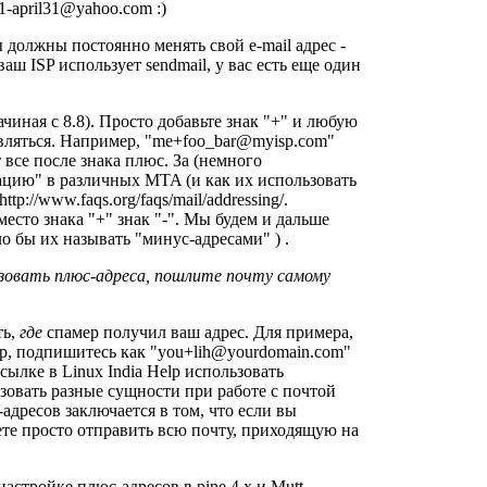
1-april31@yahoo.com
:)
 должны постоянно менять свой e-mail адрес -
аш ISP использует sendmail, у вас есть еще один
чиная с 8.8). Просто добавьте знак "+" и любую
вляться. Например, "
me+foo_bar@myisp.com
"
 все после знака плюс. За (немного
ацию" в различных MTA (и как их использовать
http://www.faqs.org/faqs/mail/addressing/
.
сто знака "+" знак "-". Мы будем и дальше
о бы их называть "минус-адресами" ) .
ьзовать плюс-адреса, пошлите почту самому
ть,
где
спамер получил ваш адрес. Для примера,
lp, подпишитесь как "
you+lih@yourdomain.com
"
сылке в Linux India Help использовать
зовать разные сущности при работе с почтой
-адресов заключается в том, что если вы
ете просто отправить всю почту, приходящую на
стройке плюс-адресов в pine 4.x и Mutt.