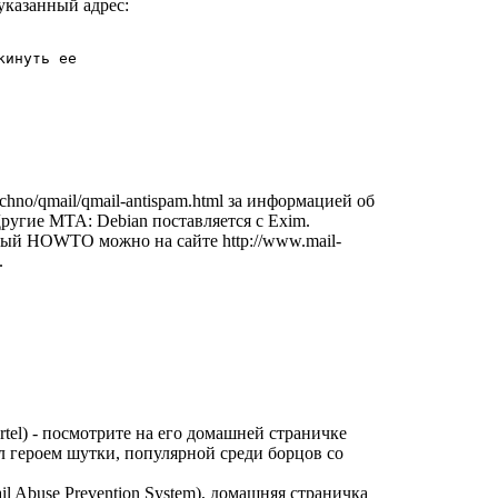
 указанный адрес:
кинуть ее

chno/qmail/qmail-antispam.html
за информацией об
Другие MTA: Debian поставляется с Exim.
рный HOWTO можно на сайте
http://www.mail-
.
tel)
- посмотрите на его домашней страничке
 героем шутки, популярной среди борцов со
l Abuse Prevention System), домашняя страничка