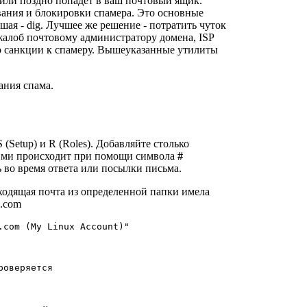
 или поздно попадёт в ваш почтовый ящик.
вания и блокировки спамера. Это основные
учшая - dig. Лучшее же решение - потратить чуток
жалоб почтовому администратору домена, ISP
о санкции к спамеру. Вышеуказанные утилиты
ания спама.
(Setup) и R (Roles). Добавляйте столько
ними происходит при помощи символа
#
 во время ответа или посылки письма.
сходящая почта из определенной папки имела
.com
.com
 (My Linux Account)"

оверяется
