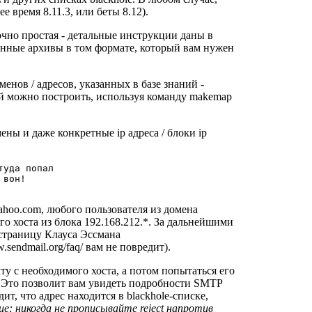
 время 8.11.3, или беты 8.12).
очно простая - детальные инструкции даны в
нные архивы в том формате, который вам нужен
енов / адресов, указанных в базе знаний -
оторый можно построить, используя команду makemap
мены и даже конкретные ip адреса / блоки ip
ahoo.com
, любого пользователя из домена
го хоста из блока 192.168.212.*. За дальнейшими
 страницу Клауса Эссмана
w.sendmail.org/faq/
вам не повредит).
ту с необходимого хоста, а потом попытаться его
v. Это позволит вам увидеть подробности SMTP
ит, что адрес находится в blackhole-списке,
е: никогда не прописывайте reject напротив