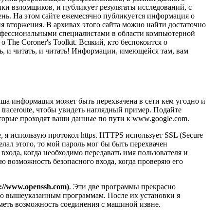
ики взломщиков, и публикует результаты исследований, с
ень. На этом сайте ежемесячно публикуется информация о
ия вторжения. В архивах этого сайта можно найти достаточно
офессиональными специалистами в области компьютерной
 The Coroner's Toolkit. Всякий, кто беспокоится о
ть, и читать, и читать! Информации, имеющейся там, вам
ша информация может быть перехвачена в сети кем угодно и
 traceroute, чтобы увидеть наглядный пример. Подайте
которые проходят ваши данные по пути к www.google.com.
е, я использую протокол https. HTTPS использует SSL (Secure
елал этого, то мой пароль мог бы быть перехвачен
входа, когда необходимо передавать имя пользователя и
ую возможность безопасного входа, когда проверяю его
tp://www.openssh.com)
. Эти две программы прекрасно
чно вышеуказанным программам. После их установки я
иметь возможность соединения с машиной извне.