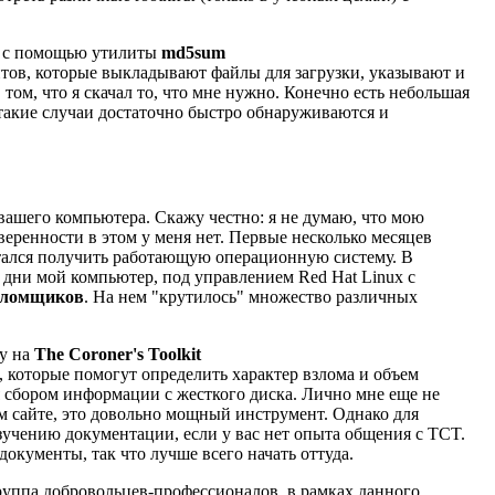
му с помощью утилиты
md5sum
йтов, которые выкладывают файлы для загрузки, указывают и
том, что я скачал то, что мне нужно. Конечно есть небольшая
 такие случаи достаточно быстро обнаруживаются и
ашего компьютера. Скажу честно: я не думаю, что мою
веренности в этом у меня нет. Первые несколько месяцев
пытался получить работающую операционную систему. В
е дни мой компьютер, под управлением Red Hat Linux с
взломщиков
. На нем "крутилось" множество различных
ду на
The Coroner's Toolkit
т, которые помогут определить характер взлома и объем
я сбором информации с жесткого диска. Лично мне еще не
том сайте, это довольно мощный инструмент. Однако для
изучению документации, если у вас нет опыта общения с TCT.
документы, так что лучше всего начать оттуда.
Группа добровольцев-профессионалов, в рамках данного