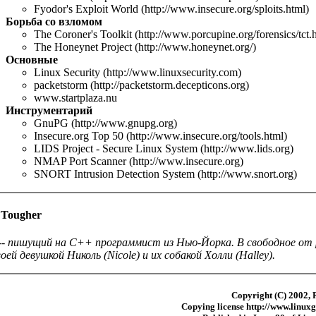
Fyodor's Exploit World (http://www.insecure.org/sploits.html)
Борьба со взломом
The Coroner's Toolkit (http://www.porcupine.org/forensics/tct.
The Honeynet Project (http://www.honeynet.org/)
Основные
Linux Security (http://www.linuxsecurity.com)
packetstorm (http://packetstorm.decepticons.org)
www.startplaza.nu
Инструментарий
GnuPG (http://www.gnupg.org)
Insecure.org Top 50 (http://www.insecure.org/tools.html)
LIDS Project - Secure Linux System (http://www.lids.org)
NMAP Port Scanner (http://www.insecure.org)
SNORT Intrusion Detection System (http://www.snort.org)
 Tougher
-- пишущий на C++ программист из Нью-Йорка. В свободное от
воей девушкой Николь (Nicole) и их собакой Холли (Halley).
Copyright (C) 2002, 
Copying license
http://www.linux