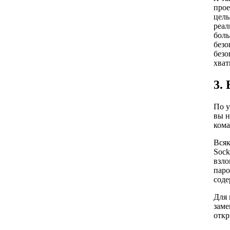
прое
цель
реал
боль
безо
безо
хват
3.
По у
вы н
кома
Всяк
Sock
взло
паро
сод
Для 
заме
откр