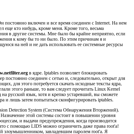
 постоянно включен и все время соединен с Internet. На нем
л еще кто нибудь, кроме меня. Кроме того, весьма
ния в другие системы. Мне было бы крайне неприятно, если
жения к кому бы то ни было. По этим причинам я и
щуюся на ней и не дать использовать ее системные ресурсы
w.netfilter.org
в ядре. Iptables позволяет блокировать
р постоянно соединен с сетью и, следовательно, открыт для
щих, для этого потребуется скачать исходные тексты ядра,
елали этого раньше, то вам следует прочитать
Linux Kernel
 на русский язык, хотя и крепко устаревший, вы сможете
ра и лишь затем попытаться сконфигурировать iptables.
rusion Detection System (Система Обнаружения Вторжений).
dm. Назначение этой системы состоит в повышении уровня
оцессам, и выдачи предупреждения, когда производится
что с помощью LIDS можно ограничить даже права root'а!
й злоумышленником, завладевшим паролем root'а. Я