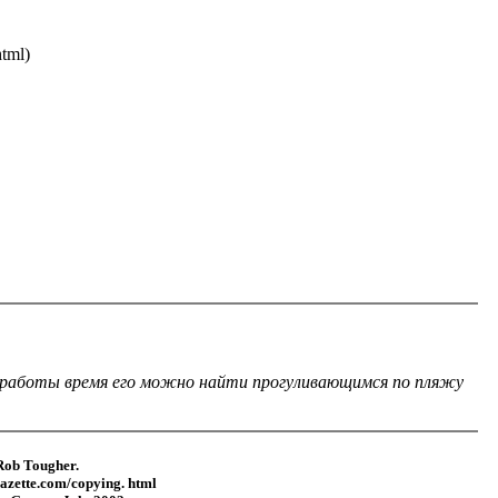
html)
 работы время его можно найти прогуливающимся по пляжу
Rob Tougher.
gazette.com/copying. html