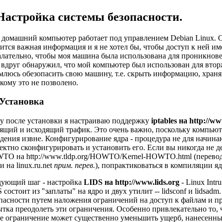
 Настройка системы безопасности.
домашний компьютер работает под управлением Debian Linux. Он
ится важная информация и я не хотел бы, чтобы доступ к ней име
лательно, чтобы моя машина была использована для проникнове
 вдруг обнаружил, что мой компьютер был использован для втор
млюсь обезопасить свою машину, т.е. скрыть информацию, храня
 кому это не позволено.
 Установка
у после установки я настраиваю поддержку
iptables на http://ww
ящий и исходящий трафик. Это очень важно, поскольку компьюте
дения извне. Конфигурирование ядра - процедура не для начинаю
ектно сконфигурировать и установить его. Если вы никогда не д
TO на http://www.tldp.org/HOWTO/Kernel-HOWTO.html
(перевод
ти на
linux.ru.net
прим. перев.
), попрактиковаться в компиляции яд
дующий шаг - настройка
LIDS на http://www.lids.org
- Linux Int
 состоит из "заплаты" на ядро и двух утилит -- lidsconf и lidsa
пасности путем наложения ограничений на доступ к файлам и пр
тка преодолеть эти ограничения. Особенно привлекательно то, 
е ограничение может существенно уменьшить ущерб, нанесенны