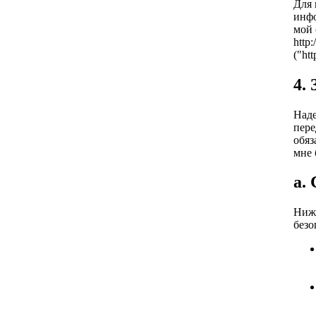
Для 
инфо
мой 
http
("ht
4.
Наде
пере
обяз
мне 
a.
Ниже
безо