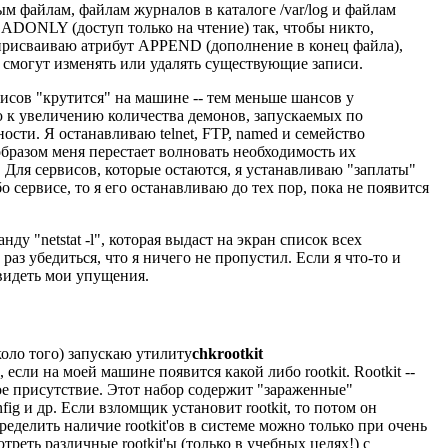
 файлам, файлам журналов в каталоге /var/log и файлам
ADONLY (доступ только на чтение) так, чтобы никто,
я присваиваю атрибут APPEND (дополнение в конец файла),
 смогут изменять или удалять существующие записи.
исов "крутится" на машине -- тем меньше шансов у
к увеличению количества демонов, запускаемых по
ности. Я останавливаю telnet, FTP, named и семейство
образом меня перестает волновать необходимость их
 Для сервисов, которые остаются, я устанавливаю "заплаты"
 сервисе, то я его останавливаю до тех пор, пока не появится
ду "netstat -l", которая выдаст на экран список всех
аз убедиться, что я ничего не пропустил. Если я что-то и
видеть мои упущения.
коло того) запускаю утилиту
chkrootkit
 если на моей машине появится какой либо rootkit. Rootkit --
е присутствие. Этот набор содержит "зараженные"
fig и др. Если взломщик установит rootkit, то потом он
еделить наличие rootkit'ов в системе можно только при очень
реть различные rootkit'ы (только в учебных целях!) с