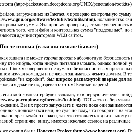
etstorm (http://packetstorm.decepticons.org/UNIX/penetration/rootkits/)
файлов, загруженных из Internet, я проверяю контрольную сум
p://www.gnu.org/software/textutils/textutils.html)
. Большинство са
онтрольные суммы. Эта простая проверка дает мне уверенность в 
ятность того, что и файл и контрольная сумма "поддельные", но
аняются администраторами WEB сайтов.
 После взлома (в жизни всякое бывает)
кая защита не может
гарантировать
абсолютную безопасность в
ну кто-нибудь, когда-нибудь пытался взломать, однако полной у
ты в Linux я совершенно не думал о безопасности -- я просто 
вном изучал команды и не желал заниматься чем-то другим. В т
ройками "из коробки", был
широко распахнутой дверью для 
еров, а я даже не подозревал об этом! Бедный парень!
, если мой компьютер будет взломан, то в первую очередь я пой
p://www.porcupine.org/forensics/tct.html)
. TCT -- это набор утили
еждений. Вы их просто запускаете и ждете пока они занимаютс
одилось пользоваться ими, но судя по тому, что говорится на э
чка он чрезвычайно сложен, так что готовьтесь к длительному 
лавной страничке, внизу, имеется нсколько ссылок на различные 
к же сходил бы на
Honeynet Project (http://www.honeynet.org)
. 