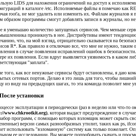
льзую LIDS для наложения ограничений на доступ к исполняемым
игураций в каталоге /etc. Исполняемые файлы я помечаю как RE
чая root'а, не мог удалить или изменить их. Файлам журналов 
м образом программы смогут добавлять записи в журналы, но не
е я уменьшаю количество запущеных сервисов. Чем меньше серв
мышленника проникнуть в нее. Дистрибутивы имеют тенденцию 
чанию, что, на мой взгляд, отрицательно сказывается на безопас
исов R*. Как правило я отключаю все, что мне не нужно, таким 
вления в случае появления исправлений ошибок в безопасности.
ере их появления. Если вдруг выявляется уязвимость в каком либо
ветствующая "заплата".
е того, как все ненужные сервисы будут остановлены, я даю коман
ытых сетевых портов. Делаю я это лишь для того, чтобы лишний р
у из виду на предыдущих шагах, то эта команда позволит мне у
 После установки
оцессе эксплуатации я периодически (раз в неделю или что-то о
p://www.chkrootkit.org)
, которая выдаст предупреждение в случае,
набор программ, с помощью которых взломщик может скрыть сво
ененные) версии самых разнообразных утилит, таких как ps, ifcon
ет использовать "взломанную" систему как только пожелает. Опр
льном ее исследовании. Вы можете попробовать скачать и просмот