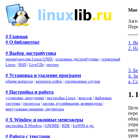
Мое 
Авто
Пере
# Главная
# О библиотеке
1. В
2. Н
# Выбор дистрибутива
преимущества Linux/UNIX
|
основные дистрибутивы
|
серверный
Linux
|
BSD
|
LiveCDs
|
прочее
3. Б
# Установка и удаление программ
4. З
общие вопросы
|
каталоги софта
|
специальные случаи
a. С
# Настройка и работа
1.
установка, загрузчики
|
настройка Linux
|
консоль
|
файловые
системы
|
процессы
|
шеллы, русификация, коммандеры
|
Цель
виртуальные машины, эмуляторы
пере
обзо
# X Window и оконные менеджеры
упра
настройка X Window
|
GNOME
|
KDE
|
IceWM и др.
наст
уров
# Работа с текстами