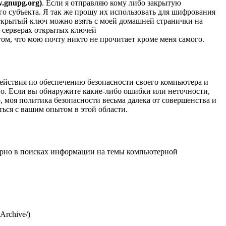
.gnupg.org)
. Если я отправляю кому либо закрытую
о субъекта. Я так же прошу их использовать для шифрования
ткрытый ключ можно взять с моей
домашней странички на
х
серверах открытых ключей
 том, что мою почту никто не прочитает кроме меня самого.
 действия по обеспечению безопасности своего компьютера и
но. Если вы обнаружите какие-либо ошибки или неточности,
о, моя политика безопасности весьма далека от совершенства и
ься с вашим опытом в этой области.
лярно в поисках информации на темы компьютерной
_Archive/)