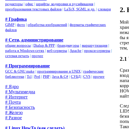
редакторы
|
офис
|
шрифты, кодировки и русификация
|
2.
преобразования текстовых файлов
|
LaTeX, SGML и др.
|
словари
# Графика
Мой 
GIMP
|
фото
|
обработка изображений
|
форматы графических
хран
файлов
нежа
бы я
# Сети, администрирование
стре
общие вопросы
|
Dialup & PPP
|
брандмауэры
|
маршрутизация
|
тем,
работа в Windows-сетях
|
веб-серверы
|
Apache
|
прокси-серверы
|
сетевая печать
|
прочее
2.1
# Программирование
Сраз
GCC & GNU make
|
программирование в UNIX
|
графические
вход
библиотеки
|
Tcl
|
Perl
|
PHP
|
Java & C#
|
СУБД
|
CVS
|
прочее
напа
корр
# Ядро
HOW
# Мультимедиа
най
# Интернет
# Почта
Сле
# Безопасность
LIDS
# Железо
безо
# Разное
попы
Тако
# Linux HowTo (как сделать)