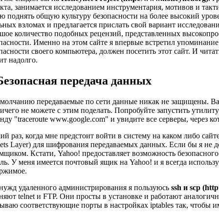
кта, занимается исследованием инструментария, мотивов и такт
ю поднять общую культуру безопасности на более высокий уров
ьных взломах и предлагается прислать свой вариант исследован
шое количество подобных рецензий, представленных высокопр
пасности. Именно на этом сайте я впервые встретил упоминание о
пасности своего компьютера, должен посетить этот сайт. И чита
ит надолго.
 Безопасная передача данных
молчанию передаваемые по сети данные никак не защищены. Ва
ичего не можете с этим поделать. Попробуйте запустить утилиту
нду "traceroute www.google.com" и увидите все серверы, через 
ий раз, когда мне предстоит войти в систему на каком либо сайт
ets Layer) для шифрования передаваемых данных. Если бы я не д
мщиком. Кстати, Yahoo! предоставляет возможность безопасного 
ль. У меня имеется почтовый ящик на Yahoo! и я всегда использ
ержимое.
нужд удаленного администрирования я пользуюсь
ssh и scp (ht
няют telnet и FTP. Они просты в установке и работают аналоги
ываю соответствующие порты в настройках iptables так, чтобы 