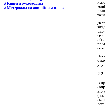
испо
# Книги и руководства
конф
# Материалы на английском языке
вклю
таки
Дале
злоу
умол
серв
обно
по м
соот
Посл
откр
упущ
2.2
В пр
(htt
это 
(изм
смож
дета