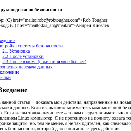
руководство по безопасности
р: (C)
href="mailto:
robt@robtougher.com
">Rob Tougher
вод: (C)
href="mailto:
kis_an@mail.ru
">Андрей Киселев
ведение
астройка системы безопасности
2.1 Установка
2.2 После установки
2.3 После взлома (в жизни всякое бывает)
езопасная передача данных
аключение
сылки
 Введение
 данной статьи -- показать мои действия, направленные на по
сылки данных. Если вы активно занимаетесь компьютерной безо
р. Если же вы только начинаете -- то вам следует внимательно п
влением Linux компьютер. Я не претендую на полноту охвата т
ройке защиты, но, тем не менее, я не так бдителен, как следовал
ень безопасности, который дают описанные здесь действия.