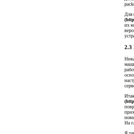
pack
Для 
(htt
их к
веро
устр
2.3
Ника
маши
рабо
осно
наст
серв
Итак
(htt
повр
прих
нови
На г
Я та