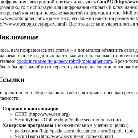
шифрования электронной почты я пользуюсь
GnuPG (http://www
рмацию, то я использую для шифрования открытый ключ данног
открытый ключ при передаче закрытой информации мне. Мой о
://www.robtougher.com
, кроме того, его можно найти на различны
tp://www.openpgp.net/pgpsrv.html)
. Все это дает мне уверенность в
 Заключение
юсь, вам понравилась эта статья -- я попытался объяснить свои
даваемых по сети данных настолько ясно, насколько это возмож
ательно
сообщите мне по адресу
robt@robtougher.com
. Кроме тог
было бы чрезвычайно интересно узнать ваше мнение и ознакомит
 Ссылки
 представлен набор ссылок на сайты, которые я посещаю регу
пасности.
Справки и консультации
CERT (http://www.cert.org)
SecurityFocus Online (http://online.securityfocus.com)
Хакерские программы
(исключительно в учебных целях!)
packetstorm (http://packetstorm.decepticons.org/Exploit_Code
SecuriTeam (http://www.securiteam.com/exploits/)