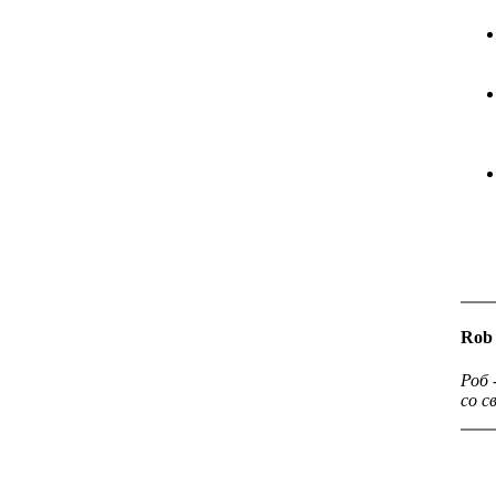
Rob
Роб 
со с