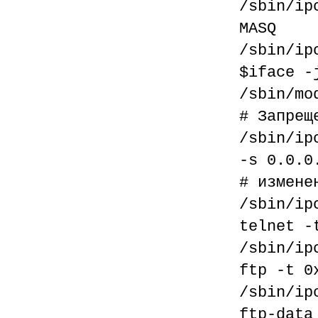
/sbin/ip
MASQ
/sbin/ip
$iface -
/sbin/mo
# Запрещ
/sbin/ip
-s 0.0.0
# измене
/sbin/ip
telnet -
/sbin/ip
ftp -t 0
/sbin/ip
ftp-data