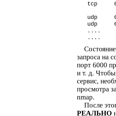
tcp
LI
udp
udp 
....
....
Состояние 
запроса на с
порт 6000 пр
и т. д. Чтоб
сервис, нео
просмотра з
nmap.
После этого
РЕАЛЬНО
и