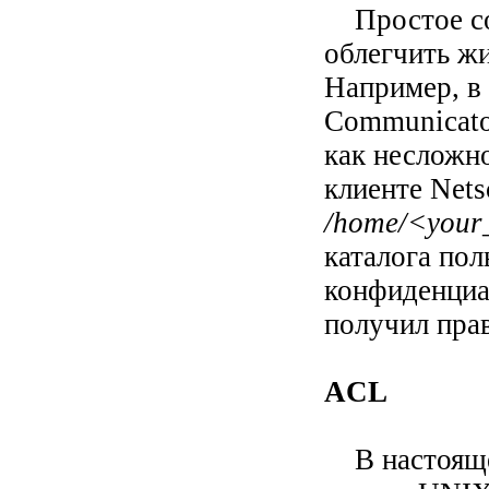
Простое соб
облегчить жи
Например, в 
Communicato
как несложн
клиенте Nets
/home/<your_
каталога пол
конфиденциа
получил прав
ACL
В настоящее