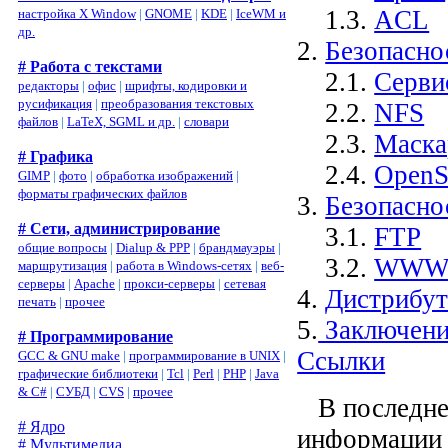
1.3.
ACL
настройка X Window
|
GNOME
|
KDE
|
IceWM и
др.
2.
Безопаснос
# Работа с текстами
2.1.
Серви
редакторы
|
офис
|
шрифты, кодировки и
русификация
|
преобразования текстовых
2.2.
NFS
файлов
|
LaTeX, SGML и др.
|
словари
2.3.
Маска
# Графика
2.4.
Open
GIMP
|
фото
|
обработка изображений
|
форматы графических файлов
3.
Безопасн
# Сети, администрирование
3.1.
FTP
общие вопросы
|
Dialup & PPP
|
брандмауэры
|
3.2.
WW
маршрутизация
|
работа в Windows-сетях
|
веб-
серверы
|
Apache
|
прокси-серверы
|
сетевая
4.
Дистрибу
печать
|
прочее
5.
Заключени
# Программирование
Ссылки
GCC & GNU make
|
программирование в UNIX
|
графические библиотеки
|
Tcl
|
Perl
|
PHP
|
Java
& C#
|
СУБД
|
CVS
|
прочее
В последнее
# Ядро
информации 
# Мультимедиа