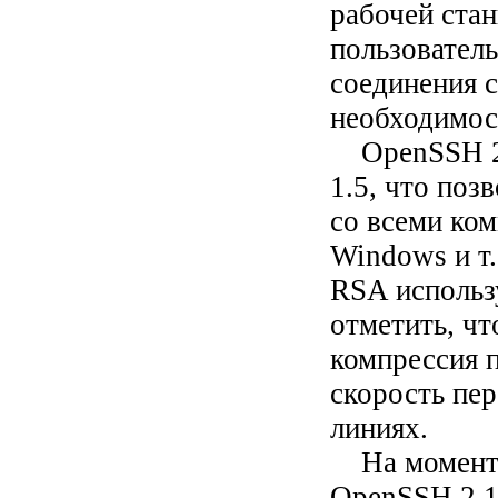
рабочей стан
пользовател
соединения с
необходимос
OpenSSH 2.0
1.5, что по
со всеми ко
Windows и т.
RSA использ
отметить, ч
компрессия 
скорость пе
линиях.
На момент н
OpenSSH 2.