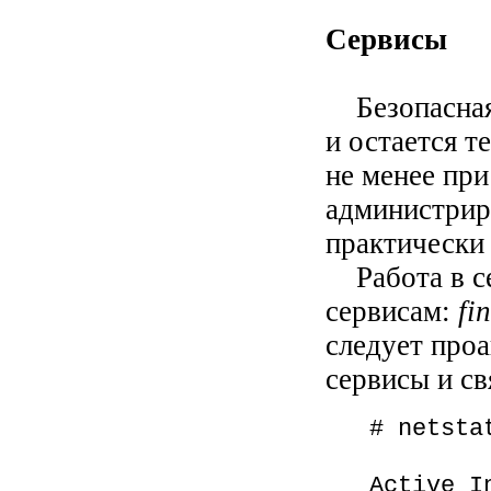
Сервисы
Безопасная 
и остается т
не менее при
администрир
практически 
Работа в се
сервисам:
fi
следует про
сервисы и св
# netsta
Active I