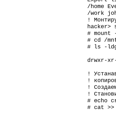
/home Ev
/work jo
! Монтир
hacker> 
# mount 
# cd /mn
# ls -ld
drwxr-xr
! Устана
! копиро
! Создае
! Станов
# echo c
# cat >>