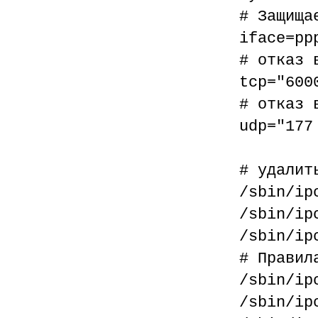
# Защища
iface=pp
# отказ 
tcp="600
# отказ 
udp="177
# удалит
/sbin/ip
/sbin/ip
/sbin/ip
# Правил
/sbin/ip
/sbin/ip