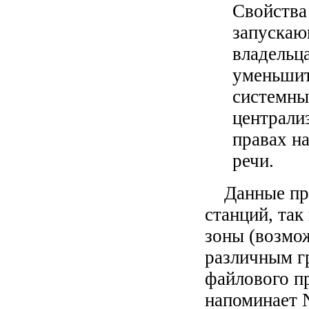
Свойства 
запускаю
владельц
уменьшит
системны
централиз
правах н
речи.
Данные при
станций, так
зоны (возмо
различным г
файлового пр
напоминает 