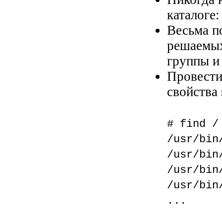
каталоге
Весьма п
решаемых
группы и 
Провести
свойства 
# find /
/usr/bin
/usr/bin
/usr/bin
/usr/bin
...