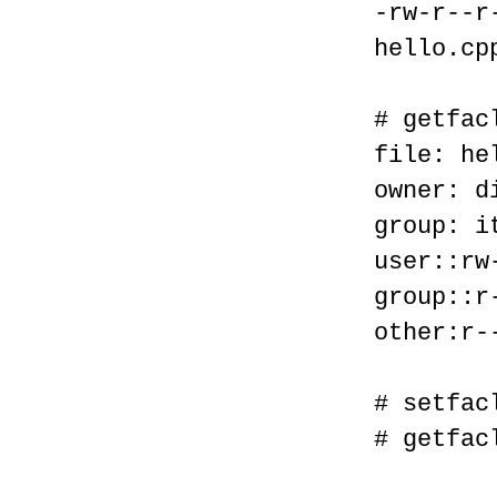
-rw-r--r
hello.cp
# getfac
file: he
owner: d
group: i
user::rw
group::r
other:r-
# setfac
# getfac