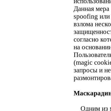
использован
Данная мера
spoofing или
взлома неско
защищенност
согласно кот
на основании
Пользовател
(magic cook
запросы и н
размонтиров
Маскаради
Одним из м