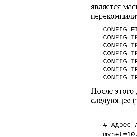
является мас
перекомпили
CONFIG_F
CONFIG_I
CONFIG_I
CONFIG_I
CONFIG_I
CONFIG_I
CONFIG_I
После этого
следующее (т
# Адрес 
mynet=10