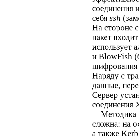
соединения 
себя
ssh
(зам
На стороне 
пакет входи
использует 
и BlowFish 
шифрования 
Наряду с тр
данные, пер
Сервер уста
соединения X
Методика а
сложна: на 
а также Kerb