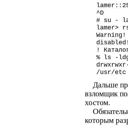
lamer::2
^D
# su - l
lamer> r
Warning!
disabled
! Катало
% ls -ld
drwxrwxr
/usr/etc
Дальше прод
взломщик по
хостом.
Обязательн
которым раз