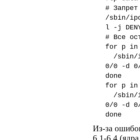
# Запрет
/sbin/ip
l -j DEN
# Все ос
for p in
/sbin/ip
0/0 -d 0
done
for p in
/sbin/ip
0/0 -d 0
done
Из-за ошибо
6.1-6.4 (ядр