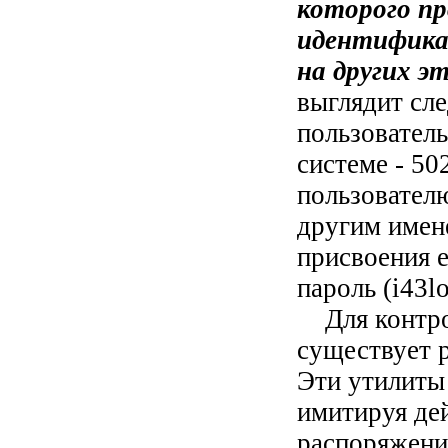
которого пр
идентифика
на других э
выглядит сл
пользователь
системе - 5
пользователю
другим имене
присвоения 
пароль (i43l
Для контрол
существует р
Эти утилиты
имитируя де
распоряжен