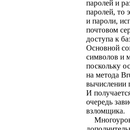
паролей и ра
паролей, то 
и пароли, ис
почтовом сер
доступа к ба
Основной сов
символов и м
поскольку о
на метода Br
вычислении г
И получается
очередь зав
взломщика.
Многоуровне
дополнитель