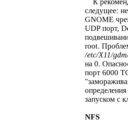
К рекоменда
следущее: не
GNOME чрев
UDP порт, D
подвешива
root. Пробле
/etc/X11/gdm
на 0. Опасно
порт 6000 TC
"заморажива
определени
запуском с 
NFS