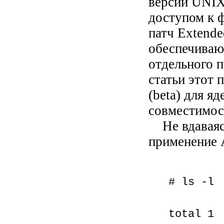
версии UNIX
доступом к ф
патч
Extende
обеспечиваю
отдельного п
статьи этот 
(beta) для я
совместимост
Не вдаваясь
применение
# ls -l
total 1