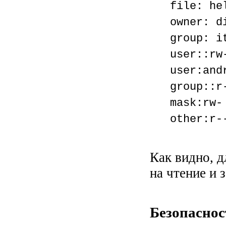
file: he
owner: d
group: i
user::rw
user:and
group::r
mask:rw-
other:r-
Как видно, д
на чтение и 
Безопаснос