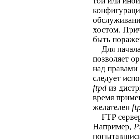
той или иной
конфигурации
обслуживания
хостом. При
быть поражен
Для начала 
позволяет ор
над правами
следует исп
ftpd
из дистр
время приме
желателен
f
FTP серверы
Например,
P
попытавшись 