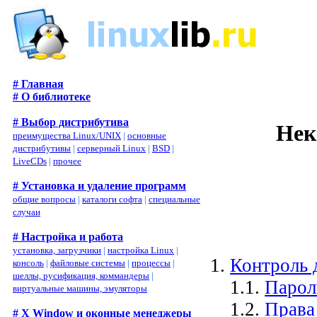
# Главная
# О библиотеке
# Выбор дистрибутива
Нек
преимущества Linux/UNIX
|
основные
дистрибутивы
|
серверный Linux
|
BSD
|
LiveCDs
|
прочее
# Установка и удаление программ
общие вопросы
|
каталоги софта
|
специальные
случаи
# Настройка и работа
установка, загрузчики
|
настройка Linux
|
1.
Контроль 
консоль
|
файловые системы
|
процессы
|
шеллы, русификация, коммандеры
|
1.1.
Парол
виртуальные машины, эмуляторы
1.2.
Права
# X Window и оконные менеджеры