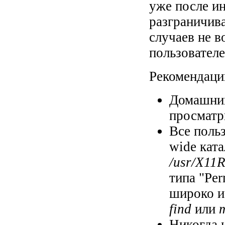
уже после и
разграничив
случаев не в
пользователе
Рекомендаци
Домашний
просматр
Все поль
wide ката
/usr/X11R
типа "Pe
широко и
find
или
Никогда 