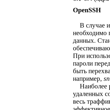
OpenSSH
В случае ис
необходимо 
данных. Ста
обеспечиваю
При использ
пароли пере
быть перехв
например,
sn
Наиболее р
удаленных с
весь траффик
эффективное