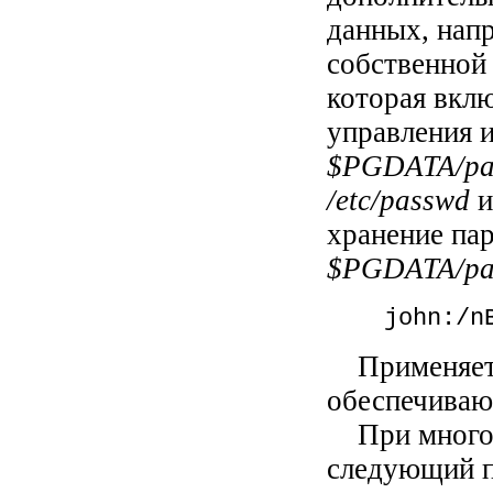
данных, нап
собственной
которая вкл
управления и
$PGDATA/pa
/etc/passwd
и
хранение па
$PGDATA/pa
john:/nB7.
Применяетс
обеспечиваю
При многоу
следующий 