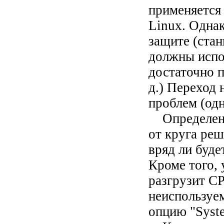
применяется
Linux. Однак
защите (cта
должны испо
достаточно п
д.) Переход 
проблем (одн
Определение
от круга ре
вряд ли буд
Кроме того,
разгрузит CP
неиспользуе
опцию "Syste