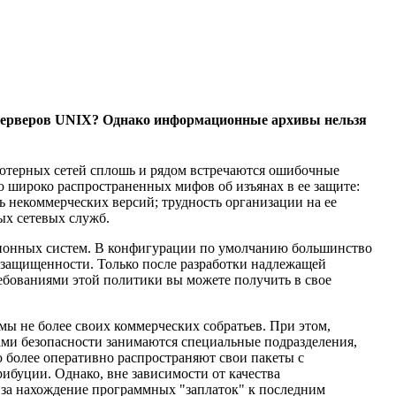
 серверов UNIX? Однако информационные архивы нельзя
ьютерных сетей сплошь и рядом встречаются ошибочные
о широко распространенных мифов об изъянах в ее защите:
ь некоммерческих версий; трудность организации на ее
ых сетевых служб.
ционных систем. В конфигурации по умолчанию большинство
 защищенности. Только после разработки надлежащей
ебованиями этой политики вы можете получить в свое
мы не более своих коммерческих собратьев. При этом,
ами безопасности занимаются специальные подразделения,
ю более оперативно распространяют свои пакеты с
ибуции. Однако, вне зависимости от качества
и за нахождение программных "заплаток" к последним