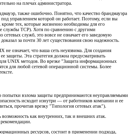
тельно на плечах администратора.
ндмауэр, также ошибочно. Понятно, что качество брандмауэра
под управлением которой он работает. Поэтому, если вы
, кроме тех, которые жизненно необходимы для его
е службы TCP). Хотя по сравнению с другими
сетевых служб, это вовсе не означает его заведомую
 доказал за почти 30 лет существования свою надежность.
 не означает, что ваша сеть неуязвима. Для создания
ее защиты. Эта стратегия должна предусматривать
о для UNIX методов. Во врезке "Защита информационных
ятся для любой сетевой операционной системы. Более
ексте.
что попытки взлома защиты предпринимаются неуправляемыми
 опасность исходит изнутри — от работников компании и ее
иться, прочитав врезку "Типология сетевых атак").
ь возможность как внутренних, так и внешних атак.
 рекомендации.
ормационных ресурсов, состоит в применении подхода,