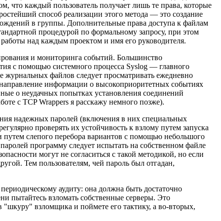
м, что каждый пользователь получает лишь те права, которые
ростейший способ реализации этого метода — это создание
ождений в группы. Дополнительные права доступа к файлам
стандартной процедурой по формальному запросу, при этом
работы над каждым проектом и имя его руководителя.
ирования и мониторинга событий. Большинство
ия с помощью системного процесса Syslog — главного
е журнальных файлов следует просматривать ежедневно
перенаправление информации о высокоприоритетных событиях
 данные о неудачных попытках установления соединений
боте с TCP Wrappers я расскажу немного позже).
ния надежных паролей (включения в них специальных
регулярно проверять их устойчивость к взлому путем запуска
ли путем слепого перебора вариантов с помощью небольшого
 паролей программу следует испытать на собственном файле
опасности могут не согласиться с такой методикой, но если
другой. Тем пользователям, чей пароль был отгадан,
 периодическому аудиту: она должна быть достаточно
ени пытайтесь взломать собственные серверы. Это
в "шкуру" взломщика и поймете его тактику, а во-вторых,