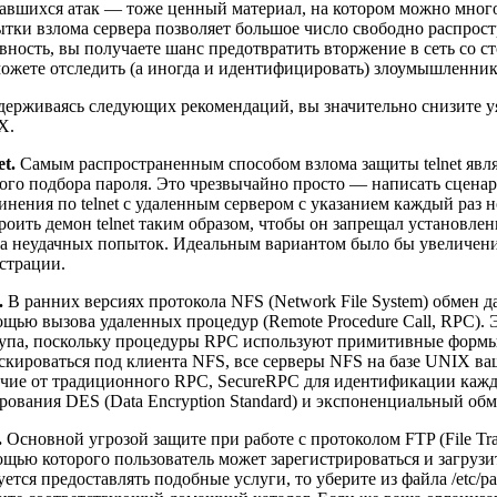
авшихся атак — тоже ценный материал, на котором можно многом
тки взлома сервера позволяет большое число свободно распро
вность, вы получаете шанс предотвратить вторжение в сеть со 
ожете отследить (а иногда и идентифицировать) злоумышленника
ерживаясь следующих рекомендаций, вы значительно снизите у
X.
et.
Самым распространенным способом взлома защиты telnet явл
ого подбора пароля. Это чрезвычайно просто — написать сцена
инения по telnet с удаленным сервером с указанием каждый раз 
роить демон telnet таким образом, чтобы он запрещал установле
а неудачных попыток. Идеальным вариантом было бы увеличен
страции.
.
В ранних версиях протокола NFS (Network File System) обмен 
щью вызова удаленных процедур (Remote Procedure Call, RPC). 
упа, поскольку процедуры RPC используют примитивные формы
скироваться под клиента NFS, все серверы NFS на базе UNIX в
чие от традиционного RPC, SecureRPC для идентификации каждо
ования DES (Data Encryption Standard) и экспоненциальный об
.
Основной угрозой защите при работе с протоколом FTP (File Tran
щью которого пользователь может зарегистрироваться и загрузит
уется предоставлять подобные услуги, то уберите из файла /etc/