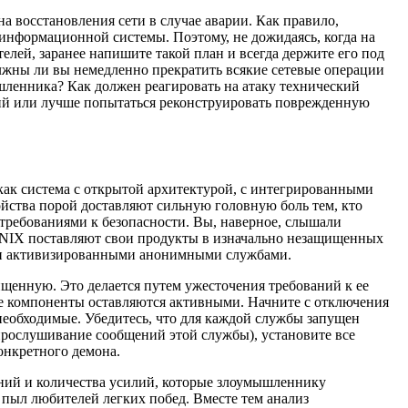
на восстановления сети в случае аварии. Как правило,
информационной системы. Поэтому, не дожидаясь, когда на
лей, заранее напишите такой план и всегда держите его под
олжны ли вы немедленно прекратить всякие сетевые операции
мышленника? Как должен реагировать на атаку технический
пий или лучше попытаться реконструировать поврежденную
как система с открытой архитектурой, с интегрированными
йства порой доставляют сильную головную боль тем, кто
 требованиями к безопасности. Вы, наверное, слышали
 UNIX поставляют свои продукты в изначально незащищенных
а и активизированными анонимными службами.
щенную. Это делается путем ужесточения требований к ее
ые компоненты оставляются активными. Начните с отключения
необходимые. Убедитесь, что для каждой службы запущен
прослушивание сообщений этой службы), установите все
онкретного демона.
ний и количества усилий, которые злоумышленнику
т пыл любителей легких побед. Вместе тем анализ