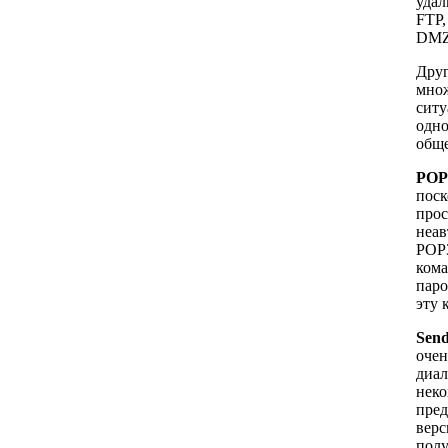
удал
FTP,
DMZ
Друг
множ
ситу
одно
обще
POP
поск
прос
неав
РОР3
кома
паро
эту 
Send
очен
диал
неко
пред
верс
полу