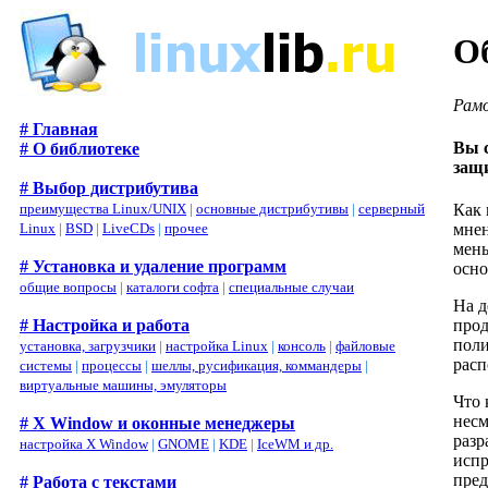
О
Рам
# Главная
Вы 
# О библиотеке
защ
# Выбор дистрибутива
преимущества Linux/UNIX
|
основные дистрибутивы
|
серверный
Как 
Linux
|
BSD
|
LiveCDs
|
прочее
мнен
мень
# Установка и удаление программ
осно
общие вопросы
|
каталоги софта
|
специальные случаи
На д
# Настройка и работа
прод
поли
установка, загрузчики
|
настройка Linux
|
консоль
|
файловые
рас
системы
|
процессы
|
шеллы, русификация, коммандеры
|
виртуальные машины, эмуляторы
Что 
несм
# X Window и оконные менеджеры
разр
настройка X Window
|
GNOME
|
KDE
|
IceWM и др.
испр
пред
# Работа с текстами