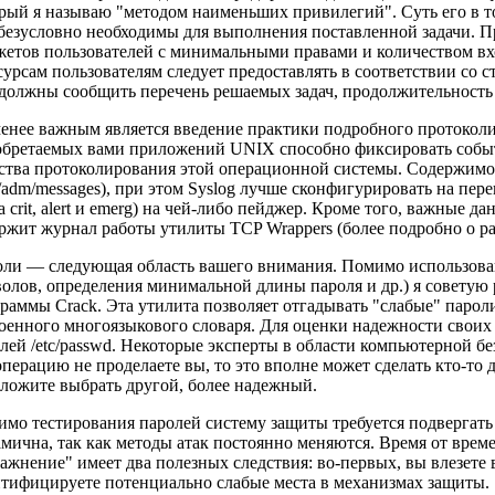
рый я называю "методом наименьших привилегий". Суть его в то
безусловно необходимы для выполнения поставленной задачи. П
етов пользователей с минимальными правами и количеством вх
сурсам пользователям следует предоставлять в соответствии со 
должны сообщить перечень решаемых задач, продолжительность 
енее важным является введение практики подробного протокол
бретаемых вами приложений UNIX способно фиксировать событ
ства протоколирования этой операционной системы. Содержимо
r/adm/messages), при этом Syslog лучше сконфигурировать на 
а crit, alert и emerg) на чей-либо пейджер. Кроме того, важные
ржит журнал работы утилиты TCP Wrappers (более подробно о ра
ли — следующая область вашего внимания. Помимо использова
олов, определения минимальной длины пароля и др.) я советую 
раммы Crack. Эта утилита позволяет отгадывать "слабые" паро
оенного многоязыкового словаря. Для оценки надежности своих
лей /etc/passwd. Некоторые эксперты в области компьютерной без
операцию не проделаете вы, то это вполне может сделать кто-то 
ложите выбрать другой, более надежный.
мо тестирования паролей систему защиты требуется подвергать
мична, так как методы атак постоянно меняются. Время от врем
ажнение" имеет два полезных следствия: во-первых, вы влезете 
тифицируете потенциально слабые места в механизмах защиты.