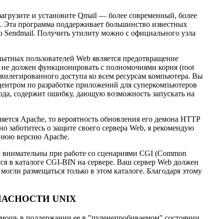
загрузите и установите Qmail — более современный, более
й. Эта программа поддерживает большинство известных
то Sendmail. Получить утилиту можно с официального узла
ытных пользователей Web является предотвращение
р не должен функционировать с полномочиями корня (root
ривилегированного доступа ко всем ресурсам компьютера. Вы
ентром по разработке приложений для суперкомпьютеров
5 года, содержит ошибку, дающую возможность запускать на
яется Apache, то вероятность обновления его демона HTTP
о заботитесь о защите своего сервера Web, я рекомендую
нюю версию Apache.
но внимательны при работе со сценариями CGI (Common
ся в каталоге CGI-BIN на сервере. Ваш сервер Web должен
огли размещаться только в этом каталоге. Благодаря этому
АСНОСТИ UNIX
мощь в поддержании ее в "пуленепробиваемом" состоянии.