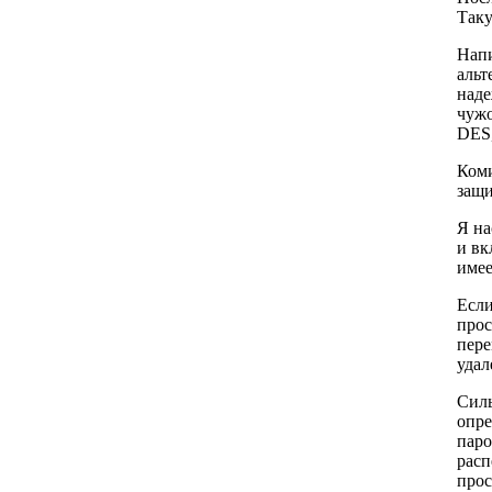
Таку
Напи
альт
наде
чужо
DES,
Коми
защ
Я на
и вк
имее
Если
прос
пере
удал
Силь
опре
паро
расп
прос