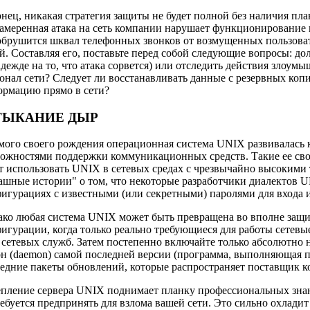
нец, никакая стратегия защиты не будет полной без наличия пла
амеренная атака на сеть компании нарушает функционирование 
обрушится шквал телефонных звонков от возмущенных пользовате
й. Составляя его, поставьте перед собой следующие вопросы: д
адежде на то, что атака сорвется) или отследить действия злоу
онал сети? Следует ли восстанавливать данные с резервных ко
ормацию прямо в сети?
ТЫКАНИЕ ДЫР
мого своего рождения операционная система UNIX развивалась 
ожностями поддержки коммуникационных средств. Такие ее сво
т использовать UNIX в сетевых средах с чрезвычайно высокими
ашные истории" о том, что некоторые разработчики диалектов
игурациях с известными (или секретными) паролями для вход
ко любая система UNIX может быть превращена во вполне защи
игурации, когда только реально требующиеся для работы сетев
 сетевых служб. Затем постепенно включайте только абсолютно 
н (daemon) самой последней версии (программа, выполняющая 
едние пакеты обновлений, которые распространяет поставщик к
пление сервера UNIX поднимает планку профессиональных зна
ебуется предпринять для взлома вашей сети. Это сильно охлади