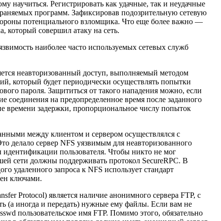
у научиться. Регистрировать как удачные, так и неудачные
страняемых программ. Зафиксировав подозрительную сетевую
стороны потенциального взломщика. Что еще более важно —
, который совершил атаку на сеть.
язвимость наиболее часто используемых сетевых служб
яется неавторизованный доступ, выполняемый методом
рий, который будет периодически осуществлять попытки
нового пароля. Защититься от такого нападения можно, если
ние соединения на предопределенное время после заданного
ие времени задержки, пропорциональное числу попыток
данными между клиентом и сервером осуществлялся с
Это делало сервер NFS уязвимым для неавторизованного
 идентификации пользователя. Чтобы никто не мог
ашей сети должны поддерживать протокол SecureRPC. В
го удаленного запроса к NFS использует стандарт
мен ключами.
sfer Protocol) является наличие анонимного сервера FTP, с
ь (а иногда и передать) нужные ему файлы. Если вам не
passwd пользовательское имя FTP. Помимо этого, обязательно