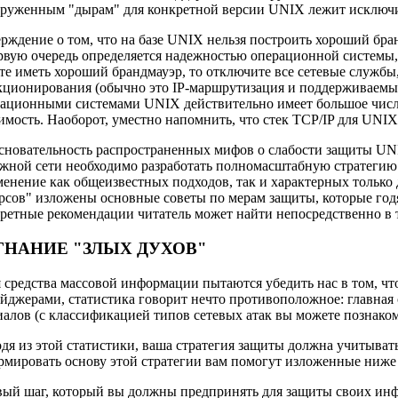
руженным "дырам" для конкретной версии UNIX лежит исключи
рждение о том, что на базе UNIX нельзя построить хороший бра
рвую очередь определяется надежностью операционной системы, 
те иметь хороший брандмауэр, то отключите все сетевые службы
ционирования (обычно это IP-маршрутизация и поддерживаемы
ационными системами UNIX действительно имеет большое число 
имость. Наоборот, уместно напомнить, что стек ТСР/IP для UNIX
сновательность распространенных мифов о слабости защиты UNIX
жной сети необходимо разработать полномасштабную стратегию 
енение как общеизвестных подходов, так и характерных тольк
рсов" изложены основные советы по мерам защиты, которые год
ретные рекомендации читатель может найти непосредственно в т
ГНАНИЕ "ЗЛЫХ ДУХОВ"
 средства массовой информации пытаются убедить нас в том, 
йджерами, статистика говорит нечто противоположное: главная
алов (с классификацией типов сетевых атак вы можете познаком
дя из этой статистики, ваша стратегия защиты должна учитыват
мировать основу этой стратегии вам помогут изложенные ниже
ый шаг, который вы должны предпринять для защиты своих инф