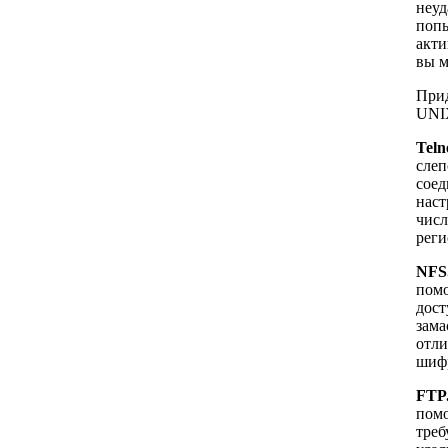
неуд
попы
акти
вы м
Прид
UNI
Teln
слеп
соед
наст
числ
реги
NFS
помо
дост
зама
отли
шифр
FTP
помо
треб