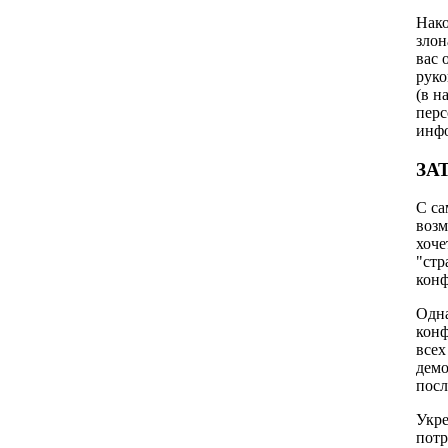
Нако
злон
вас 
руко
(в н
перс
инф
ЗА
С са
возм
хоче
"стр
конф
Одна
конф
всех
демо
посл
Укре
потр