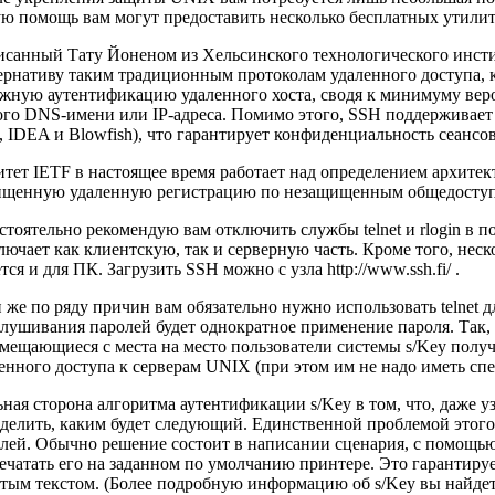
ю помощь вам могут предоставить несколько бесплатных утилит
санный Тату Йоненом из Хельсинского технологического инстит
ернативу таким традиционным протоколам удаленного доступа, как 
жную аутентификацию удаленного хоста, сводя к минимуму веро
го DNS-имени или IP-адреса. Помимо этого, SSH поддерживает 
 IDEA и Blowfish), что гарантирует конфиденциальность сеансов
тет IETF в настоящее время работает над определением архитект
ищенную удаленную регистрацию по незащищенным общедоступ
стоятельно рекомендую вам отключить службы telnet и rlogin в 
лючает как клиентскую, так и серверную часть. Кроме того, не
тся и для ПК. Загрузить SSH можно с узла
http://www.ssh.fi/
.
 же по ряду причин вам обязательно нужно использовать telnet 
лушивания паролей будет однократное применение пароля. Так,
мещающиеся с места на место пользователи системы s/Key получ
енного доступа к серверам UNIX (при этом им не надо иметь сп
ная сторона алгоритма аутентификации s/Key в том, что, даже 
делить, каким будет следующий. Единственной проблемой этого 
лей. Обычно решение состоит в написании сценария, с помощью
ечатать его на заданном по умолчанию принтере. Это гарантируе
тым текстом. (Более подробную информацию об s/Key вы найдет