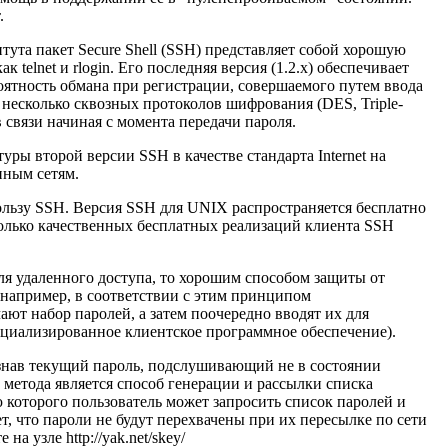
.
ута пакет Secure Shell (SSH) представляет собой хорошую
telnet и rlogin. Его последняя версия (1.2.х) обеспечивает
ятность обмана при регистрации, совершаемого путем ввода
несколько сквозных протоколов шифрования (DES, Triple-
 связи начиная с момента передачи пароля.
уры второй версии SSH в качестве стандарта Internet на
ным сетям.
пользу SSH. Версия SSH для UNIX распространяется бесплатно
сколько качественных бесплатных реализаций клиента SSH
для удаленного доступа, то хорошим способом защиты от
 например, в соответствии с этим принципом
ают набор паролей, а затем поочередно вводят их для
ециализированное клиентское программное обеспечение).
узнав текущий пароль, подслушивающий не в состоянии
метода является способ генерации и рассылки списка
 которого пользователь может запросить список паролей и
т, что пароли не будут перехвачены при их пересылке по сети
е на узле
http://yak.net/skey/