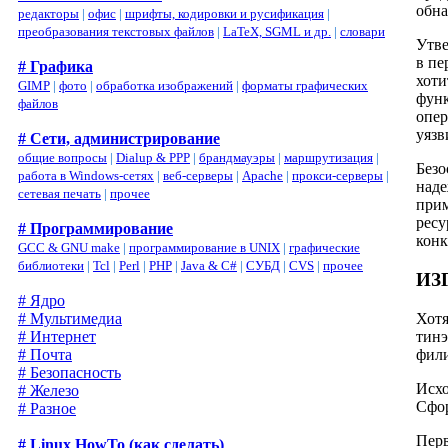
обна
редакторы
|
офис
|
шрифты, кодировки и русификация
|
преобразования текстовых файлов
|
LaTeX, SGML и др.
|
словари
Утве
в пе
# Графика
хоти
GIMP
|
фото
|
обработка изображений
|
форматы графических
функ
файлов
опер
уязв
# Сети, администрирование
общие вопросы
|
Dialup & PPP
|
брандмауэры
|
маршрутизация
|
Безо
работа в Windows-сетях
|
веб-серверы
|
Apache
|
прокси-серверы
|
наде
сетевая печать
|
прочее
прим
ресу
# Программирование
конк
GCC & GNU make
|
программирование в UNIX
|
графические
библиотеки
|
Tcl
|
Perl
|
PHP
|
Java & C#
|
СУБД
|
CVS
|
прочее
ИЗ
# Ядро
Хотя
# Мультимедиа
тинэ
# Интернет
фили
# Почта
# Безопасность
Исхо
# Железо
Сфор
# Разное
Перв
# Linux HowTo (как сделать)