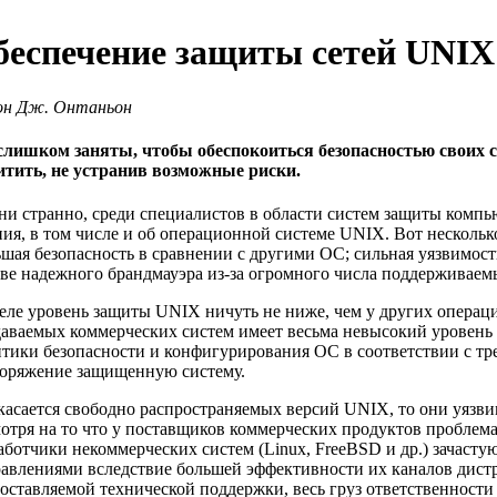
беспечение защиты сетей UNIX
он Дж. Онтаньон
слишком заняты, чтобы обеспокоиться безопасностью своих
итить, не устранив возможные риски.
ни странно, среди специалистов в области систем защиты комп
ия, в том числе и об операционной системе UNIX. Вот нескольк
шая безопасность в сравнении с другими ОС; сильная уязвимост
ве надежного брандмауэра из-за огромного числа поддерживаем
еле уровень защиты UNIX ничуть не ниже, чем у других опера
аваемых коммерческих систем имеет весьма невысокий уровень
тики безопасности и конфигурирования ОС в соответствии с тр
поряжение защищенную систему.
касается свободно распространяемых версий UNIX, то они уязви
отря на то что у поставщиков коммерческих продуктов проблем
аботчики некоммерческих систем (Linux, FreeBSD и др.) зачасту
авлениями вследствие большей эффективности их каналов дистр
оставляемой технической поддержки, весь груз ответственност