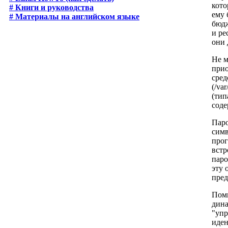
кото
# Книги и руководства
ему 
# Материалы на английском языке
бюдж
и ре
они 
Не м
прио
сред
(/va
(тип
соде
Паро
симв
прог
встр
паро
эту 
пред
Поми
дина
"упр
иден