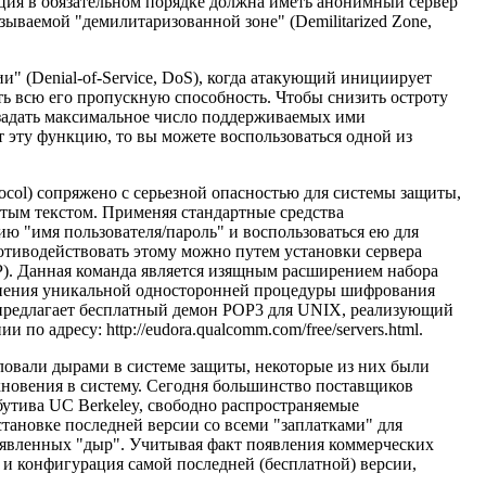
ция в обязательном порядке должна иметь анонимный сервер
называемой "демилитаризованной зоне" (Demilitarized Zone,
и" (Denial-of-Service, DoS), когда атакующий инициирует
ть всю его пропускную способность. Чтобы снизить остроту
 задать максимальное число поддерживаемых ими
 эту функцию, то вы можете воспользоваться одной из
tocol) сопряжено с серьезной опасностью для системы защиты,
ытым текстом. Применяя стандартные средства
ю "имя пользователя/пароль" и воспользоваться ею для
отиводействовать этому можно путем установки сервера
P). Данная команда является изящным расширением набора
лнения уникальной односторонней процедуры шифрования
 предлагает бесплатный демон РОР3 для UNIX, реализующий
нии по адресу:
http://eudora.qualcomm.com/free/servers.html.
ловали дырами в системе защиты, некоторые из них были
новения в систему. Сегодня большинство поставщиков
утива UC Berkeley, свободно распространяемые
становке последней версии со всеми "заплатками" для
ыявленных "дыр". Учитывая факт появления коммерческих
 и конфигурация самой последней (бесплатной) версии,