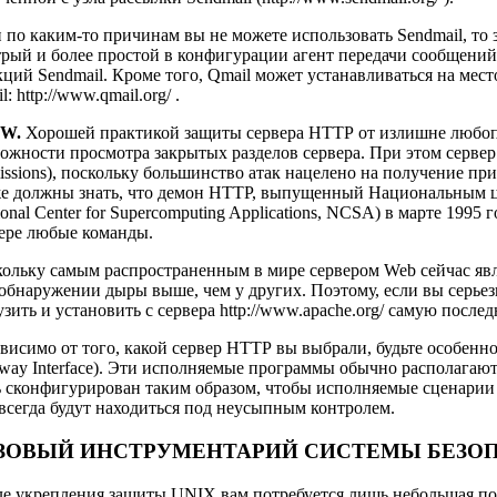
 по каким-то причинам вы не можете использовать Sendmail, то 
рый и более простой в конфигурации агент передачи сообщени
ций Sendmail. Кроме того, Qmail может устанавливаться на мес
l:
http://www.qmail.org/
.
W.
Хорошей практикой защиты сервера НТТР от излишне любоп
ожности просмотра закрытых разделов сервера. При этом серве
issions), поскольку большинство атак нацелено на получение п
е должны знать, что демон НТТР, выпущенный Национальным ц
ional Center for Supercomputing Applications, NCSA) в марте 199
ере любые команды.
ольку самым распространенным в мире сервером Web сейчас явл
обнаружении дыры выше, чем у других. Поэтому, если вы серьезн
узить и установить с сервера
http://www.apache.org/
самую послед
висимо от того, какой сервер НТТР вы выбрали, будьте особен
way Interface). Эти исполняемые программы обычно располагают
 сконфигурирован таким образом, чтобы исполняемые сценарии м
всегда будут находиться под неусыпным контролем.
ЗОВЫЙ ИНСТРУМЕНТАРИЙ СИСТЕМЫ БЕЗОП
е укрепления защиты UNIX вам потребуется лишь небольшая по