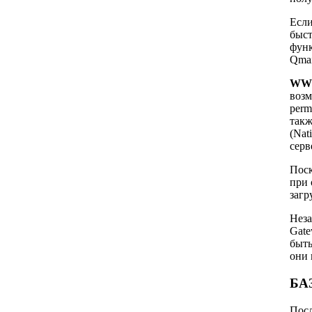
Если
быст
функ
Qmai
WW
возм
perm
такж
(Nat
серв
Поск
при 
загр
Неза
Gate
быть
они 
БА
Посл