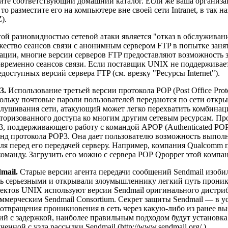
ите соответствующий домашний каталог. Если же ваша организа
 то разместите его на компьютере вне своей сети Intranet, в так 
).
ой разновидностью сетевой атаки является "отказ в обслуживани
ество сеансов связи с анонимным сервером FTP в попытке заня
ации, многие версии серверов FTP предоставляют возможность
временно сеансов связи. Если поставщик UNIX не поддерживает
доступных версий сервера FTP (см. врезку "Ресурсы Internet").
3.
Использование третьей версии протокола POP (Post Office Pro
ольку почтовые пароли пользователей передаются по сети откр
лушивания сети, атакующий может легко перехватить комбинаци
торизованного доступа ко многим другим сетевым ресурсам. Пр
, поддерживающего работу с командой АРОР (Authenticated PO
нд протокола РОР3. Она дает пользователю возможность выпо
ля перед его передачей серверу. Например, компания Qualcomm
команду. Загрузить его можно с сервера РОР Qpopper этой компа
mail.
Старые версии агента передачи сообщений Sendmail изоби
ь серьезными и открывали злоумышленнику легкий путь проник
ектов UNIX используют версии Sendmail оригинального дистриб
ммерческим Sendmail Consortium. Секрет защиты Sendmail — в у
отвращения проникновения в сеть через какую-либо из ранее в
ий с задержкой, наиболее правильным подходом будут установка
ченной с узла рассылки Sendmail (
http://www.sendmail.org/
).