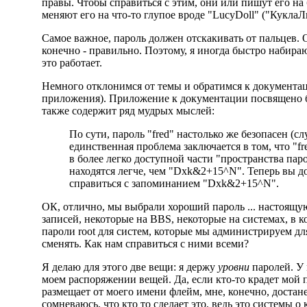
правы. Чтобы справиться с этим, они или пишут его на
меняют его на что-то глупое вроде "LucyDoll" ("КуклаЛ
Самое важное, пароль должен отскакивать от пальцев. 
конечно - правильно. Поэтому, я иногда быстро набираю 
это работает.
Немного отклонимся от темы и обратимся к документации
приложения). Приложение к документации посвящено б
также содержит ряд мудрых мыслей:
По сути, пароль "fred" настолько же безопасен (слу
единственная проблема заключается в том, что "fr
в более легко доступной части "пространства паро
находятся легче, чем "Dxk&2+15^N". Теперь вы д
справиться с запоминанием "Dxk&2+15^N".
ОК, отлично, мы выбрали хороший пароль ... настоящую
записей, некоторые на BBS, некоторые на системах, в к
пароли root для систем, которые мы администрируем д
сменять. Как нам справиться с ними всеми?
Я делаю для этого две вещи: я держу
уровни
паролей. У 
моем распоряжении вещей. Да, если кто-то крадет мой 
размещает от моего имени флейм, мне, конечно, достанет
сомневаюсь, что кто то сделает это, ведь это системы о