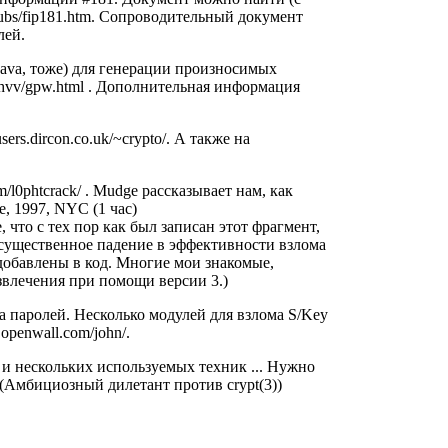
pubs/fip181.htm
. Сопроводительный документ
лей.
Java, тоже) для генерации произносимых
thvv/gpw.html
. Дополнительная информация
sers.dircon.co.uk/~crypto/
. А также на
m/l0phtcrack/
. Mudge рассказывает нам, как
e, 1997, NYC (1 час)
, что с тех пор как был записан этот фрагмент,
существенное падение в эффективности взлома
добавлены в код. Многие мои знакомые,
извлечения при помощи версии 3.)
ома паролей. Несколько модулей для взлома S/Key
.openwall.com/john/
.
 и нескольких используемых техник ... Нужно
3) (Амбициозный дилетант против crypt(3))