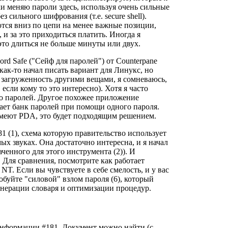
и меняю пароли здесь, используя очень сильные
 сильного шифрования (т.е. secure shell).
ются вниз по цепи на менее важные позиции,
и за это приходиться платить. Иногда я
это длиться не больше минуты или двух.
ord Safe ("Сейф для паролей")
от Counterpane
 как-то начал писать вариант для Линукс, но
загруженность другими вещами, я сомневаюсь,
, если кому то это интересно). Хотя я часто
о паролей. Другое похожее приложение
щает банк паролей при помощи одного пароля.
 имеют PDA, это будет подходящим решением.
1 (1), схема которую правительство использует
х звуках. Она достаточно интересна, и я начал
ченного для этого инструмента (2)). И
л. Для сравнения, посмотрите как работает
 NT. Если вы чувствуете в себе смелость, и у вас
буйте "силовой" взлом пароля (6), который
енерации словаря и оптимизации процедур.
 информации #181. Документ можно найти (с