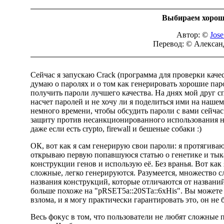
Выбираем хорош
Автор: ©
Jose
Перевод: © Алексан
Сейчас я запускаю Crack (программа для проверки каче
думаю о паролях и о том как генерировать хорошие паро
получить пароли лучшего качества. На днях мой друг сп
насчет паролей и не хочу ли я поделиться ими на наш
немного времени, чтобы обсудить пароли с вами сейча
защиту против несанкционированного использования на
даже если есть crypto, firewall и бешеные собаки :)
ОК, вот как я сам генерирую свои пароли: я протягив
открываю первую попавшуюся статью о генетике и тык
конструкции генов и использую её. Без вранья. Вот ка
сложные, легко генерируются. Разумеется, множество с
названия конструкций, которые отличаются от названий 
больше похоже на "pRSET5a::20STa::6xHis". Вы может
взлома, и я могу практически гарантировать это, он не 
Весь фокус в том, что пользователи не любят сложные 