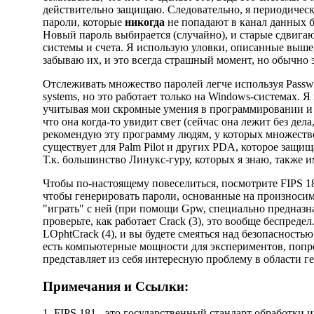
действительно защищаю. Следовательно, я периодическ
пароли, которые
никогда
не попадают в канал данных без
Новый пароль выбирается (случайно), и старые сдвига
системы и счета. Я использую уловки, описанные выше, 
забываю их, и это всегда страшный момент, но обычно 
Отслеживать множество паролей легче используя
Passw
systems, но это работает только на Windows-системах. Я
учитывая мои скромные умения в программировании и 
что она когда-то увидит свет (сейчас она лежит без дела
рекомендую эту программу людям, у которых множеств
существует для Palm Pilot и других PDA, которое защи
Т.к. большинство Линукс-гуру, которых я знаю, также
Чтобы по-настоящему повеселиться, посмотрите FIPS 18
чтобы генерировать пароли, основанные на произносимы
"играть" с ней (при помощи Gpw, специально предназна
проверьте, как работает Crack (3), это вообще беcпреде
LOphtCrack (4), и вы будете смеяться над безопасностью
есть компьютерные мощности для экспериментов, попро
представляет из себя интересную проблему в области г
Примечания и Ссылки:
1. FIPS 181 - это государственный стандарт обработки