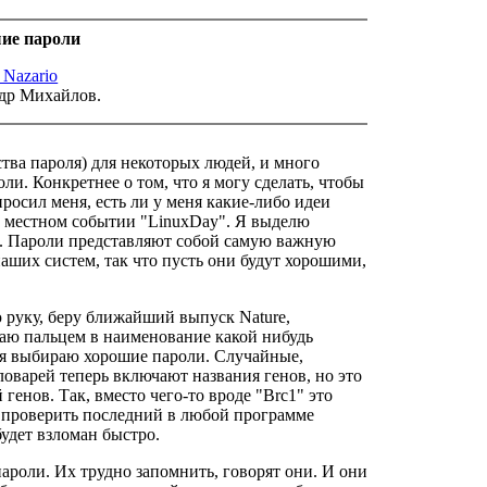
ие пароли
 Nazario
др Михайлов.
ства пароля) для некоторых людей, и много
ли. Конкретнее о том, что я могу сделать, чтобы
росил меня, есть ли у меня какие-либо идеи
ем местном событии "LinuxDay". Я выделю
с. Пароли представляют собой самую важную
ших систем, так что пусть они будут хорошими,
аю руку, беру ближайший выпуск
Nature
,
аю пальцем в наименование какой нибудь
к я выбираю хорошие пароли. Случайные,
ловарей теперь включают названия генов, но это
генов. Так, вместо чего-то вроде "Brc1" это
е проверить последний в любой программе
будет взломан быстро.
пароли. Их трудно запомнить, говорят они. И они