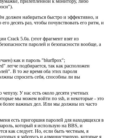
 бумажке, прилепленной к монитору, либо
юси").
Он должен набираться быстро и эффективно, и
его десять раз, чтобы почувствовать его ритм, и
 Crack 5.0a. (этот фрагмент взят из
езопасности паролей и безопасности вообще, а
чаен) как и пароль "blurflpox";
ed" легче подбирается, так как расположен
лей". В то же время оба этих пароля
олжны спросить себя, способны ли вы
 чепуху. У нас есть около десяти учетных
оторые мы можем войти по ssh, и некоторые - это
ля более важных дел. Или мы должны их часто
меня есть пригоршня паролей для находящихся в
пароль, который я использую на BBS, и
ся как следует. Но, если быть честным, я
 которых я забочусь и администрирую, которые я