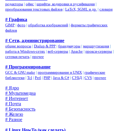
редакторы
|
офис
|
шрифты, кодировки и русификация
|
преобразования текстовых файлов
|
LaTeX, SGML и др.
|
словари
# Графика
GIMP
|
фото
|
обработка изображений
|
форматы графических
файлов
# Сети, администрирование
общие вопросы
|
Dialup & PPP
|
брандмауэры
|
маршрутизация
|
работа в Windows-сетях
|
веб-серверы
|
Apache
|
прокси-серверы
|
сетевая печать
|
прочее
# Программирование
GCC & GNU make
|
программирование в UNIX
|
графические
библиотеки
|
Tcl
|
Perl
|
PHP
|
Java & C#
|
СУБД
|
CVS
|
прочее
# Ядро
# Мультимедиа
# Интернет
# Почта
# Безопасность
# Железо
# Разное
# Linux HowTo (как сделать)