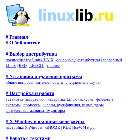
# Главная
# О библиотеке
# Выбор дистрибутива
преимущества Linux/UNIX
|
основные дистрибутивы
|
серверный
Linux
|
BSD
|
LiveCDs
|
прочее
# Установка и удаление программ
общие вопросы
|
каталоги софта
|
специальные случаи
# Настройка и работа
установка, загрузчики
|
настройка Linux
|
консоль
|
файловые
системы
|
процессы
|
шеллы, русификация, коммандеры
|
виртуальные машины, эмуляторы
# X Window и оконные менеджеры
настройка X Window
|
GNOME
|
KDE
|
IceWM и др.
# Работа с текстами