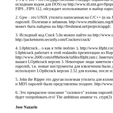
исходным кодом для DOS) на
http://www.itl.nist.gov/fips
FIPS ,
FIPS 112
, обсуждает использование и выбор паро
2. Gpw - это UNIX утилита написанная на C/C++ (и на 
паролей. Полезная и забавная.
http://www.multicians.org/
может быть найдена на
http://freshmeat.net/projects/apgd/
.
3. Исходный код Crack 5.0a можно найти на
http://www.u
http://packetstorm.securify.com/Crackers/crack/
4. L0phtcrack... о как я тебя люблю :).
http://www.l0pht.co
L0phtcrack работает в этой realaudio презентации из Hop
http://www.2600.com/offthehook/rafiles/l0pht.ram
( Заметьте
вышел LOpthcrack версии 3. Некоторые люди заметили 
паролей, т.к. новые инструменты для извлечения были 
используют LOpthcrack версии 2.52 для взлома, после 
5. John the Ripper это другая полезная утилита для взл
и MD5 паролей были представлены позднее.
http://www
6. Это прекрасное описание "силового" взлома паролей
будет попробовать его!
The ambitious amateur vs. crypt(
Jose Nazario