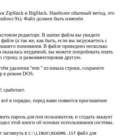
и ZipSlack и BigSlack. Наиболее обычный метод, это
ndows 9x). Файл должен быть изменён
стовом редакторе. В шапке файла вы увидите
айле (а так же, как быть, если вы загружаетесь с
не вашего понимания. В файле приведено несколько
а оказалась неудачной, вы можете попробовать опять
 строку, и разкомментировав другую.
м удаления ''rem '' из начала строки, сохраните
ер в режим DOS.
сработает.
и всё в порядке, перед вами появится приглашение
вить пароль для root пользователя, и создать эккаунт
аздел этой книги об основах использования системы.
т заглянуть в
файл для
C:\LINUX\README.1ST