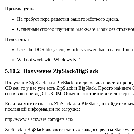
Преимущества
Не требует пере разметки вашего жёсткого диска.
Отличный способ изучения Slackware Linux без столкно
Недостатки
Uses the DOS filesystem, which is slower than a native Linux
Will not work with Windows NT.
5.10.2
Получение ZipSlack/BigSlack
Получение ZipSlack или BigSlack это довольно простая проц
CD set, то у вас уже есть ZipSlack и BigSlack. Просто найди
его в ваш привод CD-ROM. Обычно это третий или четвёртый
Если вы хотите скачать ZipSlack или BigSlack, то зайдите внача
последней информации по загрузке:
http://www.slackware.com/getslack/
ZipSlack и BigSlack являются частью каждого релиза Slackware