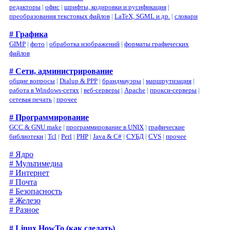
редакторы
|
офис
|
шрифты, кодировки и русификация
|
преобразования текстовых файлов
|
LaTeX, SGML и др.
|
словари
# Графика
GIMP
|
фото
|
обработка изображений
|
форматы графических
файлов
# Сети, администрирование
общие вопросы
|
Dialup & PPP
|
брандмауэры
|
маршрутизация
|
работа в Windows-сетях
|
веб-серверы
|
Apache
|
прокси-серверы
|
сетевая печать
|
прочее
# Программирование
GCC & GNU make
|
программирование в UNIX
|
графические
библиотеки
|
Tcl
|
Perl
|
PHP
|
Java & C#
|
СУБД
|
CVS
|
прочее
# Ядро
# Мультимедиа
# Интернет
# Почта
# Безопасность
# Железо
# Разное
# Linux HowTo (как сделать)