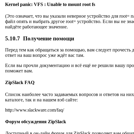
Kernel panic: VFS : Unable to mount root fs
(Это означает, что вы указали неверное устройство для root= 
файл опять и выбрать другое root= устройство. Если вы не зна
найдёте работающее значение.
5.10.7
Получение помощи
Перед тем как обращаться за помощью, вам следует прочесть
ответ на ваш вопрос уже ждёт вас там.
Если вы прочли документацию и всё ещё не решили вашу про
поможет вам.
ZipSlack FAQ
Список наиболее часто задаваемых вопросов и ответов на них
каталоге, так и на нашем вэб сайте:
http://www.slackware.com/faq/
Форум обсуждения ZipSlack
Доступный в он-лайн форум для ZipSlack позволяет вам общат