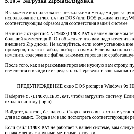
5.10.4
Загрузка ZipSlack/BigSlack
Вы можете воспользоваться несколькими методами для загрузк
использование
из DOS (или DOS режима из под Wi
LINUX.BAT
соответствующим образом для соответствия вашей системе.
Начните с открытия
в вашем любимом тек
C:\LINUX\LINUX.BAT
большой комментарий. Он объясняет, что вам надо изменить в ф
внешнего Zip диска). Не волнуйтесь, если root= установка в
примеров, так что свобода выбора за вами. Если ваша попытк
изменить содержание файла, закомментировав не сработавшую
После того, как вы разкомментировали нужную вам строку, путё
изменения и выйдите из редактора. Переведите ваш компьют
ПРЕДУПРЕЖДЕНИЕ окно DOS prompt в Windows 9x НЕ 
Наберите
, чтобы загрузить систему. Есл
C:\LINUX\LINUX.BAT
входа в систему (login).
Войдите, как root, без пароля. Скорее всего вы захотите устано
для вас самих. Тогда вам надо посмотреть соответствующий р
Если файл
не работает в вашей системе, вам следуе
LINUX.BAT
ознакомления с другими методами загрузки..