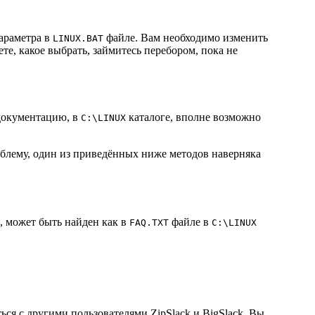
параметра в
файле. Вам необходимо изменить
LINUX.BAT
ете, какое выбрать, займитесь перебором, пока не
 документацию, в
каталоге, вполне возможно
C:\LINUX
блему, один из приведённых ниже методов наверняка
, может быть найден как в
файле в
FAQ.TXT
C:\LINUX
ься с другими пользователями ZipSlack и BigSlack. Вы