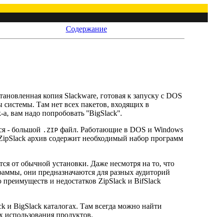
Содержание
установленная копия Slackware, готовая к запуску с DOS
 системы. Там нет всех пакетов, входящих в
а, вам надо попробовать ''BigSlack''.
тся - большой
файл. Работающие в DOS и Windows
.ZIP
 ZipSlack архив содержит необходимый набор программ
тся от обычной установки. Даже несмотря на то, что
аммы, они предназначаются для разных аудиторий
 преимуществ и недостатков ZipSlack и BifSlack
k и BigSlack каталогах. Там всегда можно найти
х использования продуктов.