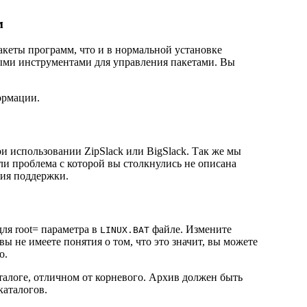
м
пакеты программ, что и в нормальной установке
ными инструментами для управления пакетами. Вы
ормации.
и использовании ZipSlack или BigSlack. Так же мы
ли проблема с которой вы столкнулись не описана
ния поддержки.
для root= параметра в
файле. Измените
LINUX.BAT
 вы не имеете понятия о том, что это значит, вы можете
о.
талоге, отличном от корневого. Архив должен быть
каталогов.