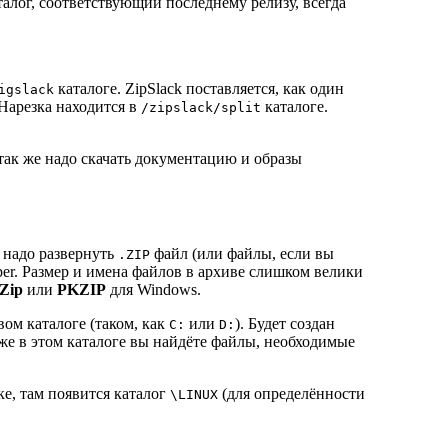
талог, соответствующий последнему релизу, всегда
каталоге. ZipSlack поставляется, как один
igslack
Нарезка находится в
каталоге.
/zipslack/split
так же надо скачать документацию и образы
 надо развернуть
файл (или файлы, если вы
.ZIP
pper. Размер и имена файлов в архиве слишком велики
Zip
или
PKZIP
для Windows.
вом каталоге (таком, как
или
). Будет создан
C:
D:
 же в этом каталоге вы найдёте файлы, необходимые
е, там появится каталог
(для определённости
\LINUX