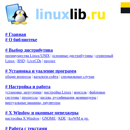
# Главная
# О библиотеке
# Выбор дистрибутива
преимущества Linux/UNIX
|
основные дистрибутивы
|
серверный
Linux
|
BSD
|
LiveCDs
|
прочее
# Установка и удаление программ
общие вопросы
|
каталоги софта
|
специальные случаи
# Настройка и работа
установка, загрузчики
|
настройка Linux
|
консоль
|
файловые
системы
|
процессы
|
шеллы, русификация, коммандеры
|
виртуальные машины, эмуляторы
# X Window и оконные менеджеры
настройка X Window
|
GNOME
|
KDE
|
IceWM и др.
# Работа с текстами