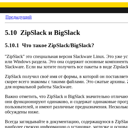
Предыдущий
5.10
ZipSlack и BigSlack
5.10.1
Что такое ZipSlack/BigSlack?
''ZipSlack'' это специальная версия Slackware Linux. Это уже 
или Windows раздела. Это она содержит основные компоненты
Slackware. Если вы хотите получить все пакеты в виде Zipslack-
ZipSlack получил своё имя от формы, в которой он поставляе
скорее всего знакомы с такими файлами. Это сжатые архивы.
для нормальной работы Slackware.
Важно отметить, что ZipSlack и BigSlack значительно отличаю
они функционируют одинаково, и содержат одинаковые прогр
пользователей, и имеют различные предназначения. Несколько
обсуждены ниже.
Всегда заглядывайте в документацию, содержащуюся в ZipSlac
наиболее свежую информацию о установке, загрузке и основа