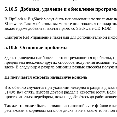
5.10.5
Добавка, удаление и обновление програм
В ZipSlack и BigSlack могут быть использованы те же самые 
Slackware. Таким образом. вы можете пользоваться стандарт
можете даже добавить пакеты прямо со Slackware CD-ROM.
Смотрите Ref Управление пакетами для дополнительной инф
5.10.6
Основные проблемы
Здесь приведены наиболее часто встречающиеся проблемы, пр
предлагаем несколько других способов получения помощи, ес
здесь. В следующем разделе описаны разные способы получе
Не получается открыть начальную консоль
Это обычно случается при указании неверного раздела диска 
опять, выбрав другой раздел в качестве root=. Если
LINUX.BAT
просто заняться перебором, пока не доберётесь до работающег
Так же это может быть вызвано распаковкой
файлов в ка
.ZIP
распакован в корневом каталоге диска, а не в каком-то из под-