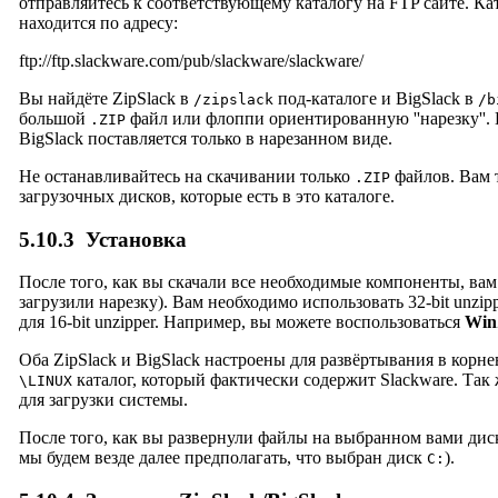
отправляйтесь к соответствующему каталогу на FTP сайте. Ка
находится по адресу:
ftp://ftp.slackware.com/pub/slackware/slackware/
Вы найдёте ZipSlack в
под-каталоге и BigSlack в
/zipslack
/b
большой
файл или флоппи ориентированную ''нарезку''. 
.ZIP
BigSlack поставляется только в нарезанном виде.
Не останавливайтесь на скачивании только
файлов. Вам 
.ZIP
загрузочных дисков, которые есть в это каталоге.
5.10.3
Установка
После того, как вы скачали все необходимые компоненты, вам
загрузили нарезку). Вам необходимо использовать 32-bit unzi
для 16-bit unzipper. Например, вы можете воспользоваться
Win
Оба ZipSlack и BigSlack настроены для развёртывания в корне
каталог, который фактически содержит Slackware. Так
\LINUX
для загрузки системы.
После того, как вы развернули файлы на выбранном вами диск
мы будем везде далее предполагать, что выбран диск
).
C: