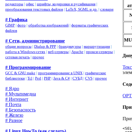
редакторы
|
офис
|
шрифты, кодировки и русификация
|
а
преобразования текстовых файлов
|
LaTeX, SGML и др.
|
словари
# Графика
GIMP
|
фото
|
обработка изображений
|
форматы графических
файлов
MU
# Сети, администрирование
общие вопросы
|
Dialup & PPP
|
брандмауэры
|
маршрутизация
|
работа в Windows-сетях
|
веб-серверы
|
Apache
|
прокси-серверы
|
Доп
сетевая печать
|
прочее
Тек
# Программирование
элем
GCC & GNU make
|
программирование в UNIX
|
графические
библиотеки
|
Tcl
|
Perl
|
PHP
|
Java & C#
|
СУБД
|
CVS
|
прочее
Сод
# Ядро
# Мультимедиа
OPT
# Интернет
# Почта
При
# Безопасность
# Железо
При
# Разное
<SEL
# Linux HowTo (как сделать)