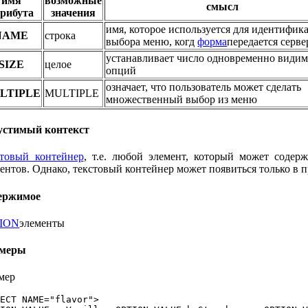
имя
возможные
смысл
трибута
значения
имя, которое используется для идентифик
NAME
строка
выбора меню, когд
форма
передается серве
устанавливает число одновременно види
SIZE
целое
опций
означает, что пользователь может сделать
LTIPLE
MULTIPLE
множественный выбор из меню
устимый контекст
стовый контейнер
, т.е. любой элемент, который может содер
ентов. Однако, текстовый контейнер может появиться только в 
ержимое
ION
элементы
меры
мер
ECT NAME="flavor">
