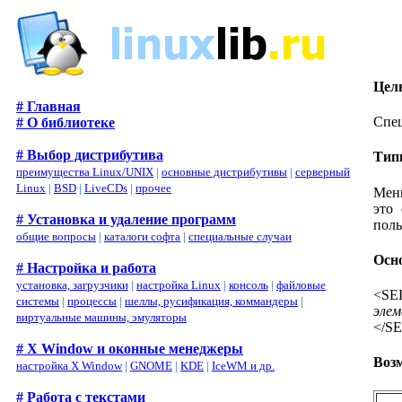
Цел
# Главная
Спе
# О библиотеке
# Выбор дистрибутива
Тип
преимущества Linux/UNIX
|
основные дистрибутивы
|
серверный
Linux
|
BSD
|
LiveCDs
|
прочее
Меню
это
# Установка и удаление программ
поль
общие вопросы
|
каталоги софта
|
специальные случаи
Осн
# Настройка и работа
установка, загрузчики
|
настройка Linux
|
консоль
|
файловые
<SE
системы
|
процессы
|
шеллы, русификация, коммандеры
|
эле
виртуальные машины, эмуляторы
</S
# X Window и оконные менеджеры
Воз
настройка X Window
|
GNOME
|
KDE
|
IceWM и др.
# Работа с текстами