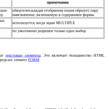
примечания
ации
обязателен;каждая отобранная опция образует пару
ру
имя/значение, включаемую в содержимое формы
мых
используется, когда задан MULTIPLE
по умолчанию разрешен только один выбор
жат
текстовые элементы
. Это включает большинство HTML
пределах элемент
FORM