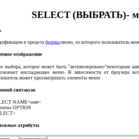
SELECT (ВЫБРАТЬ)- м
ь
цификация в предела
формы
:меню, из которого пользователь мо
ичное отображение
 выбора, которое может быть "активизировано"некоторым зави
 означает ниспадающее меню. В зависимости от броузера в
зователь может просматривать элементы меню
овной синтаксис
LECT NAME=
имя
>
менты OPTION
ELECT>
можные атрибуты