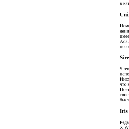
в ка
Uni
Немн
данн
имее
Ada.
несо
Sir
Sire
испо
Инст
что 
Поэт
свое
быст
Iris
Реда
Х Wi