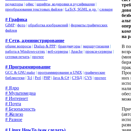
редакторы
|
офис
|
шрифты, кодировки и русификация
|
треб
преобразования текстовых файлов
|
LaTeX, SGML и др.
|
словари
дово
без
# Графика
альт
GIMP
|
фото
|
обработка изображений
|
форматы графических
опер
файлов
комм
на р
# Сети, администрирование
В по
общие вопросы
|
Dialup & PPP
|
брандмауэры
|
маршрутизация
|
возр
работа в Windows-сетях
|
веб-серверы
|
Apache
|
прокси-серверы
|
(мин
сетевая печать
|
прочее
бирж
# Программирование
прак
Прош
GCC & GNU make
|
программирование в UNIX
|
графические
них 
библиотеки
|
Tcl
|
Perl
|
PHP
|
Java & C#
|
СУБД
|
CVS
|
прочее
испо
# Ядро
нали
# Мультимедиа
обес
# Интернет
може
# Почта
Прич
# Безопасность
(авт
# Железо
испо
# Разное
разв
знач
# Linux HowTo (как сделать)