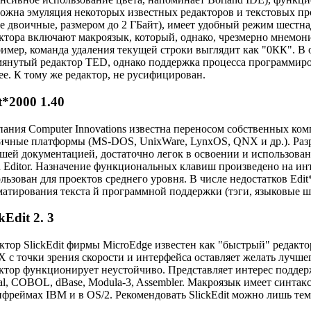
ожна эмуляция некоторых известных редакторов и текстовых п
е двоичные, размером до 2 ГБайт), имеет удобный режим шестн
ктора включают макроязык, который, однако, чрезмерно мнемони
имер, команда удаления текущей строки выглядит как "0КК". В
янутый редактор TED, однако поддержка процесса программиро
ее. К тому же редактор, не русифицирован.
t*2000 1.40
ания Computer Innovations известна переносом собственных комп
ичные платформы (MS-DOS, UnixWare, LynxOS, QNX и др.). Разр
шей документацией, достаточно легок в освоении и использован
n Editor. Назначение функциональных клавиш произведено на и
льзован для проектов среднего уровня. В числе недостатков Edi
атирования текста й программной поддержки (тэги, языковые ш
kEdit 2. 3
ктор SlickEdit фирмы MicroEdge известен как "быстрый" редакт
 с точки зрения скорости и интерфейса оставляет желать лучшег
ктор функционирует неустойчиво. Представляет интерес поддер
al, COBOL, dBase, Modula-3, Assembler. Макроязык имеет синта
фреймах IBM и в OS/2. Рекомендовать SlickEdit можно лишь тем,