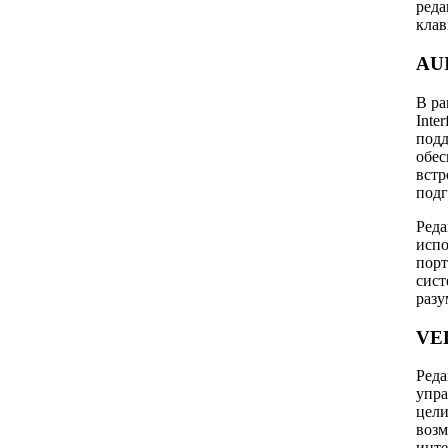
реда
кла
AUI
В ра
Inte
подд
обес
встр
подг
Реда
испо
порт
сист
разу
VED
Реда
упра
цели
возм
инте