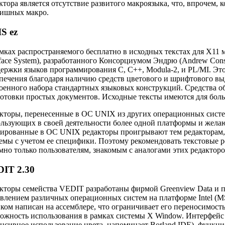
ктора является отсутствие развитого макроязыка, что, впрочем
вишных макро.
S ez
мках распространяемого бесплатно в исходных текстах для Х11
rface System), разработанного Консорциумом Эндрю (Andrew Cons
ержки языков программирования С, С++, Modula-2, и PL/MI. Это
печения благодаря наличию средств цветового и шрифтового вы
оенного набора стандартных языковых конструкций. Средства о
отовки простых документов. Исходные тексты имеются для бол
кторы, перенесенные в ОС UNIX из других операционных систем
льзующих в своей деятельности более одной платформы и желаю
ированные в ОС UNIX редакторы проигрывают тем редакторам, 
емы с учетом ее специфики. Поэтому рекомендовать текстовые 
мно только пользователям, знакомым с аналогами этих редактор
IT 2.30
кторы семейства VEDIT разработаны фирмой Greenview Data и п
влением различных операционных систем на платформе Intel (
ком написан на ассемблере, что ограничивает его переносимост
ожность использования в рамках системы Х Window. Интерфей
нсивное использование цвета, напоминает Borland IDE), функци