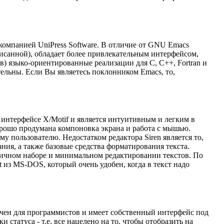
компанией UniPress Software. В отличие от GNU Emacs
писанной), обладает более привлекательным интерфейсом,
в) языко-ориентированные реализации для С, С++, Fortran и
ельны. Если Вы являетесь поклонником Emacs, то,
на интерфейсе X/Motif и является интуитивным и легким в
рошо продумана компоновка экрана и работа с мышью.
у пользователю. Недостатком редактора Siren является то,
ния, а также базовые средства форматирования текста.
рвичном наборе и минимальном редактировании текстов. По
 из MS-DOS, который очень удобен, когда в текст надо
азначен для программистов и имеет собственный интерфейс под
статуса - т.е. все нацелено на то, чтобы отобразить на