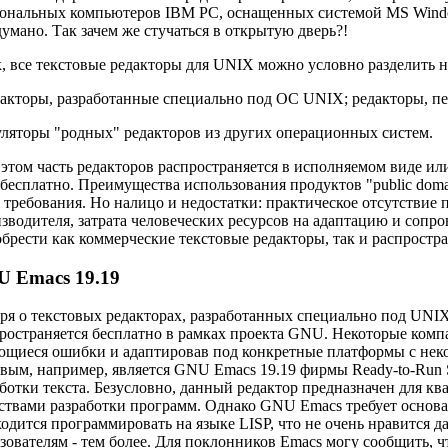
ональных компьютеров IBM РС, оснащенных системой MS Window
умано. Так зачем же стучаться в открытую дверь?!
, все текстовые редакторы для UNIX можно условно разделить н
дакторы, разработанные специально под ОС UNIX; редакторы, п
уляторы "родных" редакторов из других операционных систем.
этом часть редакторов распространяется в исполняемом виде или 
 бесплатно. Преимущества использования продуктов "public dom
 требования. Но налицо и недостатки: практическое отсутствие
зводителя, затрата человеческих ресурсов на адаптацию и сопро
брести как коммерческие текстовые редакторы, так и распростр
 Emacs 19.19
ря о текстовых редакторах, разработанных специально под UNI
ространяется бесплатно в рамках проекта GNU. Некоторые комп
щиеся ошибки и адаптировав под конкретные платформы с нек
вым, например, является GNU Emacs 19.19 фирмы Ready-to-Run S
ботки текста. Безусловно, данный редактор предназначен для
ствами разработки программ. Однако GNU Emacs требует основа
одится программировать на языке LISP, что не очень нравитс
зователям - тем более. Для поклонников Emacs могу сообщить, чт