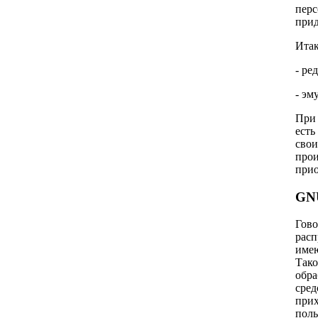
перс
прид
Итак
- ре
- эм
При 
есть
свои
прои
прио
GNU
Гово
расп
имею
Тако
обра
сред
прих
поль