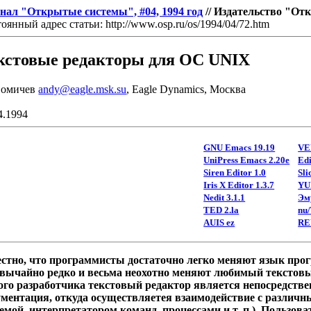
нал "Открытые системы", #04, 1994 год
// Издательство "О
оянный адрес статьи:
http://www.osp.ru/os/1994/04/72.htm
кстовые редакторы для ОС UNIX
Фомичев
andy@eagle.msk.su
, Eagle Dynamics, Москва
4.1994
GNU Emacs 19.19
VE
UniPress Emacs 2.20e
Edi
Siren Editor 1.0
Sli
Iris Х Editor 1.3.7
YUI
Nedit 3.1.1
Эм
TED 2.la
nu
AUIS ez
RE
естно, что программисты достаточно легко меняют язык про
звычайно редко и весьма неохотно меняют любимый текстовый
го разработчика текстовый редактор является непосредствен
ументация, откуда осуществляетея взаимодействие с различ
емой, интерпретатором команд, процессами и т. п.). Пользова