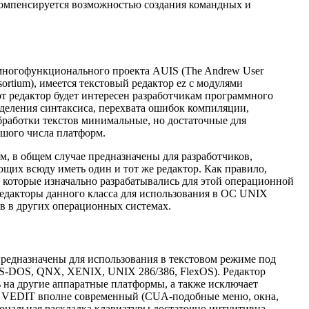
, компенсируется возможностью создания командных и
 многофункционального проекта AUIS (The Andrew User
ortium), имеется текстовый редактор ez с модулями
т редактор будет интересен разработчикам программного
деления синтаксиса, перехвата ошибок компиляции,
бработки текстов минимальные, но достаточные для
ьшого числа платформ.
, в общем случае предназначены для разработчиков,
щих всюду иметь один и тот же редактор. Как правило,
которые изначально разрабатывались для этой операционной
редакторы данного класса для использования в ОС UNIX
ов в других операционных системах.
редназначены для использования в текстовом режиме под
MS-DOS, QNX, XENIX, UNIX 286/386, FlexOS). Редактор
ь на другие аппаратные платформы, а также исключает
с VEDIT вполне современный (CUA-подобные меню, окна,
ональная раскладка клавиатуры достаточно интуитивна,