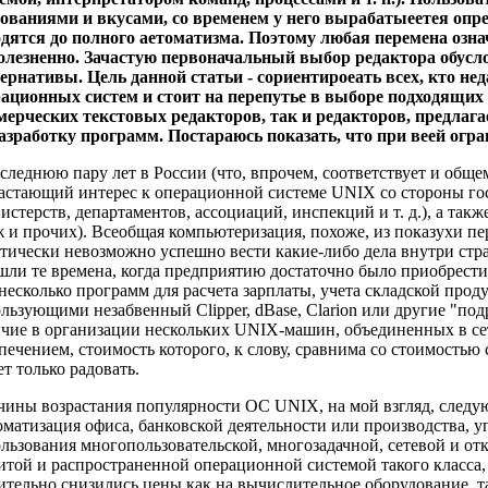
ованиями и вкусами, со временем у него вырабатыеетея опре
дятся до полного аетоматизма. Поэтому любая перемена озна
болезненно. Зачастую первоначальный выбор редактора обус
ернативы. Цель данной статьи - сориентироеать всех, кто н
ационных систем и стоит на перепутье в выборе подходящих 
ерческих текстовых редакторов, так и редакторов, предлаг
азработку программ. Постараюсь показать, что при веей огра
следнюю пару лет в России (что, впрочем, соответствует и общ
астающий интерес к операционной системе UNIX со стороны г
истерств, департаментов, ассоциаций, инспекций и т. д.), а та
 и прочих). Всеобщая компьютеризация, похоже, из показухи пе
тически невозможно успешно вести какие-либо дела внутри стр
ли те времена, когда предприятию достаточно было приобрести
несколько программ для расчета зарплаты, учета складской проду
льзующими незабвенный Clipper, dBase, Clarion или другие "под
чие в организации нескольких UNIX-машин, объединенных в с
печением, стоимость которого, к слову, сравнима со стоимость
т только радовать.
ины возрастания популярности ОС UNIX, на мой взгляд, следу
оматизация офиса, банковской деятельности или производства,
льзования многопользовательской, многозадачной, сетевой и о
итой и распространенной операционной системой такого класса,
ительно снизились цены как на вычислительное оборудование, 