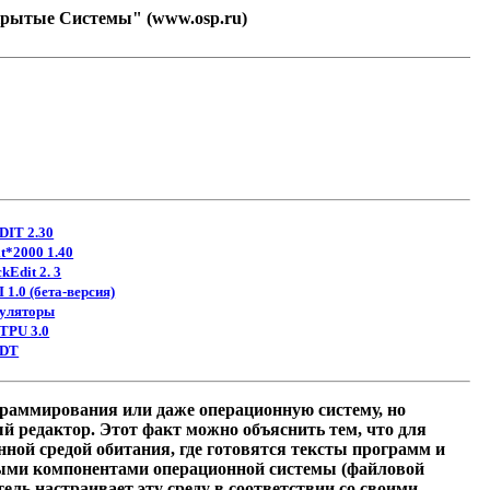
ткрытые Системы" (
www.osp.ru
)
DIT 2.30
t*2000 1.40
ckEdit 2. 3
 1.0 (бета-версия)
уляторы
/TPU 3.0
DT
граммирования или даже операционную систему, но
 редактор. Этот факт можно объяснить тем, что для
ной средой обитания, где готовятся тексты программ и
ными компонентами операционной системы (файловой
тель настраивает эту среду в соответствии со своими