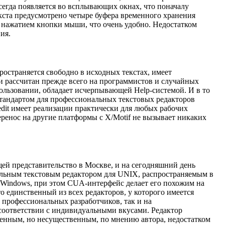
егда появляется во всплывающих окнах, что поначалу
кста предусмотрено четыре буфера временного хранения
им нажатием кнопки мыши, что очень удобно. Недостатком
ия.
остраняется свободно в исходных текстах, имеет
и рассчитан прежде всего на программистов и случайных
пользовании, обладает исчерпывающей Help-системой. И в то
стандартом для профессиональных текстовых редакторов
edit имеет реализации практически для любых рабочих
ренос на другие платформы с X/Motif не вызывает никаких
ей представительство в Москве, и на сегодняшний день
льным текстовым редактором для UNIX, распространяемым в
 Х Windows, при этом CUA-интерфейс делает его похожим на
то единственный из всех редакторов, у которого имеется
 профессиональных разработчиков, так и на
 соответствии с индивидуальными вкусами. Редактор
енным, но несущественным, по мнению автора, недостатком