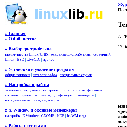
Жур
Пост
Те
# Главная
А. 
# О библиотеке
17.0
# Выбор дистрибутива
преимущества Linux/UNIX
|
основные дистрибутивы
|
серверный
Linux
|
BSD
|
LiveCDs
|
прочее
# Установка и удаление программ
общие вопросы
|
каталоги софта
|
специальные случаи
# Настройка и работа
установка, загрузчики
|
настройка Linux
|
консоль
|
файловые
системы
|
процессы
|
шеллы, русификация, коммандеры
|
виртуальные машины, эмуляторы
Изв
# X Window и оконные менеджеры
чре
настройка X Window
|
GNOME
|
KDE
|
IceWM и др.
любо
док
# Работа с текстами
сист