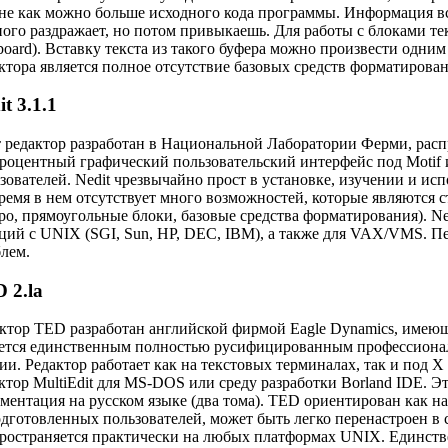
не как можно больше исходного кода программы. Информация вс
ого раздражает, но потом привыкаешь. Для работы с блоками те
pboard). Вставку текста из такого буфера можно произвести одн
ктора является полное отсутствие базовых средств форматирован
it 3.1.1
 редактор разработан в Национальной Лаборатории Ферми, распр
роцентный графический пользовательский интерфейс под Motif 
зователей. Nedit чрезвычайно прост в установке, изучении и ис
ремя в нем отсутствует много возможностей, которые являются 
ро, прямоугольные блоки, базовые средства форматирования). N
ций с UNIX (SGI, Sun, HP, DEC, IBM), а также для VAX/VMS. Пе
лем.
 2.la
ктор TED разработан английской фирмой Eagle Dynamics, имеющ
ется единственным полностью русифицированным профессиона
ии. Редактор работает как на текстовых терминалах, так и под
ктор MultiEdit для MS-DOS или среду разработки Borland IDE. Э
ментация на русском языке (два тома). TED ориентирован как на
дготовленных пользователей, может быть легко перенастроен в
ространяется практически на любых платформах UNIX. Единств