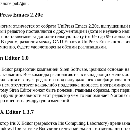
талоге pub/gnu.
Press Emacs 2.20e
огим отличается от собрата UniPress Emacs 2.20e, выпущенный 
ый редактор поставляется с документацией (хотя и неудачно на
т поставляемые за дополнительную плату (от 695 до 995 долларо
 В целом, различия между GNU Emacs и UniPress Emacs незначит
мненно, будете удовлетворены обеими реализациями.
en Editor 1.0
n Editor разработан компанией Siren Software, целиком основан 
льзовании. Все команды располагаются в выпадающих меню, хо
алляция и запуск редактора под силу даже неквалифицированном
в нем отсутствует какая-либо поддержка процесса программирова
ому Siren Editor может быть полезен, главным образом, при пе
й функциональности этот редактор чем-то напоминает NortonEdit
ро внести пару-другую изменений.
 Х Editor 1.3.7
ктор Iris Х Editor (разработка Iris Computing Laboratory) предн
ndow. При запуске Вы увидите чистый экран - ни меню, ни строки 