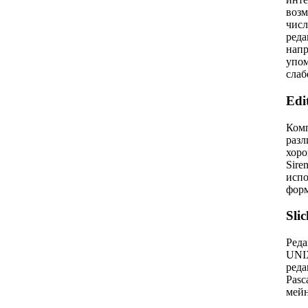
возм
числ
реда
напр
упом
слаб
Edi
Комп
разл
хоро
Sire
испо
форм
Slic
Реда
UNIX
реда
Pasc
мейн