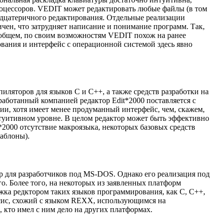
роцессоров. VEDIT может редактировать любые файлы (в том
адцатеричного редактирования. Отдельные реализации
чен, что затрудняет написание и понимание программ. Так,
 общем, по своим возможностям VEDIT похож на ранее
вания и интерфейс с операционной системой здесь явно
иляторов для языков С и С++, а также средств разработки на
аботанный компанией редактор Edit*2000 поставляется с
ии, хотя имеет менее продуманный интерфейс, чем, скажем,
нтуитивном уровне. В целом редактор может быть эффективно
t*2000 отсутствие макроязыка, некоторых базовых средств
аблоны).
ор для разработчиков под MS-DOS. Однако его реализация под
о. Более того, на некоторых из заявленных платформ
жка редктором таких языков программирования, как С, С++,
ксис, схожий с языком REXX, использующимся на
 кто имел с ним дело на других платформах.