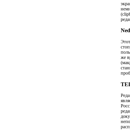
экра
немн
(cli
реда
Ned
Этот
стоп
поль
же в
(мак
стан
проб
TED
Реда
явля
Росс
реда
доку
непо
расп