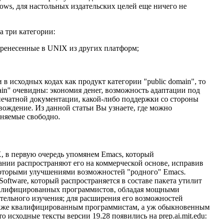
s, для настольных издательских целей еще ничего не
а три категории:
еренесенные в UNIX из других платформ;
в исходных кодах как продукт категории "public domain", то
ain" очевидны: экономия денег, возможность адаптации под
 печатной документации, какой-либо поддержки со стороны
вождение. Из данной статьи Вы узнаете, где можно
аняемые свободно.
X, в первую очередь упомянем Emacs, который
ании распространяют его на коммерческой основе, исправив
оторыми улучшениями возможностей "родного" Emacs.
oftware, который распространяется в составе пакета утилит
 квалифицированных программистов, обладая мощными
тельного изучения; для расширения его возможностей
я даже квалифицированным программистам, а уж обыкновенным
о исходные тексты версии 19.28 появились на prep.ai.mit.edu: