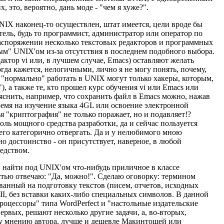
 это, вероятно, дань моде - "чем я хуже?".
NIX наконец-то осуществлен, штат имеется, цели вроде бы
тель, будь то программист, администратор или оператор по
аспоряжении несколько текстовых редакторов и программных
м" UNIX'ом из-за отсутствия в последнем подобного выбора.
ктор vi или, в лучшем случае, Emacs) оставляют желать
да кажется, нелогичными, лично я не могу понять, почему,
то "нормально" работать в UNIX могут только хакеры, которым,
ь"), а также те, кто прошел курс обучения vi или Emacs или
яснить, например, что сохранить файл в Emacs можно, нажав
время на изучение языка 4GL или освоение электронной
я "криптография" не только поражает, но и подавляет!?
оль мощного средства разработки, да и сейчас пользуется
его категорично отвергать. Да и у нелюбимого мною
дно достоинство - он присутствует, наверное, в любой
едством.
и найти под UNIX'ом что-нибудь приличное в классе
стью отвечаю: "Да, можно!". Сделаю оговорку: термином
ванный на подготовку текстов (писем, отчетов, исходных
I, без вставки каких-либо специальных символов. В данной
процессоры" типа WordPerfect и "настольные издательские
ервых, решают несколько другие задачи, а, во-вторых,
му мнению автора, лучше и дешевле Макинтошей или