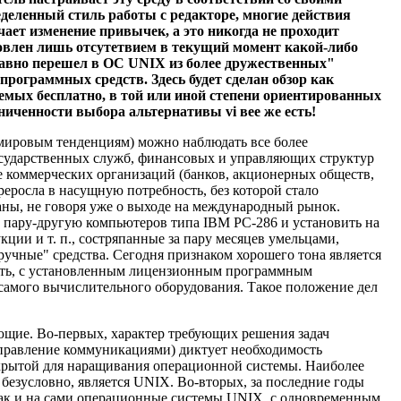
деленный стиль работы с редакторе, многие действия
чает изменение привычек, а это никогда не проходит
ловлен лишь отсутетвием в текущий момент какой-либо
едавно перешел в ОС UNIX из более дружественных"
программных средств. Здесь будет сделан обзор как
аемых бесплатно, в той или иной степени ориентированных
ниченности выбора альтернативы vi вее же есть!
емировым тенденциям) можно наблюдать все более
осударственных служб, финансовых и управляющих структур
кже коммерческих организаций (банков, акционерных обществ,
реросла в насущную потребность, без которой стало
аны, не говоря уже о выходе на международный рынок.
 пару-другую компьютеров типа IBM РС-286 и установить на
кции и т. п., состряпанные за пару месяцев умельцами,
ручные" средства. Сегодня признаком хорошего тона является
еть, с установленным лицензионным программным
ю самого вычислительного оборудования. Такое положение дел
ющие. Во-первых, характер требующих решения задач
 управление коммуникациями) диктует необходимость
ткрытой для наращивания операционной системы. Наиболее
 безусловно, является UNIX. Во-вторых, за последние годы
так и на сами операционные системы UNIX, с одновременным