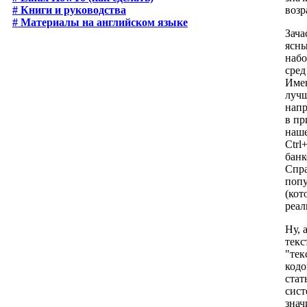
возр
# Книги и руководства
# Материалы на английском языке
Зача
ясны
набо
сред
Имею
лучш
напр
в пр
наше
Ctrl
банк
Спра
попу
(кот
реал
Ну, 
текс
"тек
кодо
стат
сист
знач