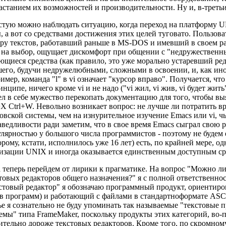
астанием их возможностей и производительности. Ну и, в-третьих,
стую можно наблюдать ситуацию, когда переход на платформу U
, а вот со средствами достижения этих целей туговато. Пользова
ру текстов, работавший раньше в MS-DOS и имевший в своем р
 на выбор, ощущает дискомфорт при общении с "недружественны
щиеся средства (как правило, это уже морально устаревший реда
его, будучи недружелюбными, сложными в освоении, и, как иног
имер, команда "l" в vi означает "курсор вправо". Получается, ч
инципе, ничего кроме vi и не надо ("vi жил, vi жив, vi будет жит
л в себе мужество перекопать документацию для того, чтобы вы
+X Ctrl+W. Невольно возникает вопрос: не лучше ли потратить 
овской системы, чем на изнурительное изучение Emacs или vi, чь
ведливости ради заметим, что в свое время Emacs сыграл свою р
лярностью у большого числа программистов - поэтому не будем 
орому, кстати, исполнилось уже 16 лет) есть, по крайней мере, о
изации UNIX и иногда оказывается единственным доступным ср
а теперь перейдем от лирики к прагматике. На вопрос "Можно л
товых редакторов общего назначения?" я с полной ответственно
стовый редактор" я обозначаю программный продукт, ориентиро
в программ) и работающий с файлами в стандартноформате ASCI
ье я сознательно не буду упоминать так называемые "текстовые 
емы" типа FrameMaker, поскольку продукты этих категорий, во-п
ительно дороже текстовых редакторов. Кроме того, по скромно