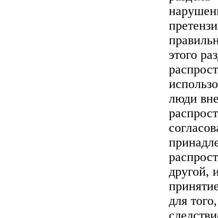
нарушени
претензи
правильн
этого ра
распрост
использ
люди вн
распрост
согласов
принадле
распрост
другой, 
принятие
для того
следстви