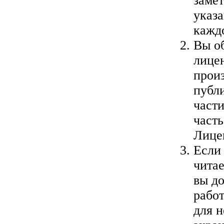
заме
указа
кажд
Вы о
лице
произ
публи
част
часть
Лице
Если
чита
вы до
рабо
для н