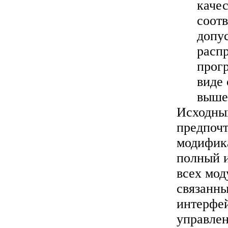
каче
соот
допу
распр
прог
виде 
выше
Исходный
предпочт
модифик
полный и
всех мод
связанны
интерфей
управлен