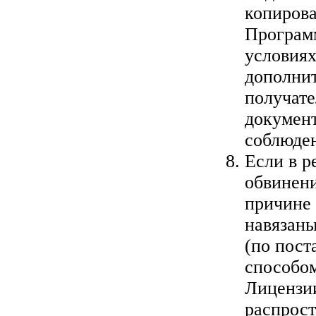
копиров
Програм
условиях
дополни
получате
документ
соблюден
Если в р
обвинени
причине 
навязаны
(по пост
способом
Лицензии
распрост