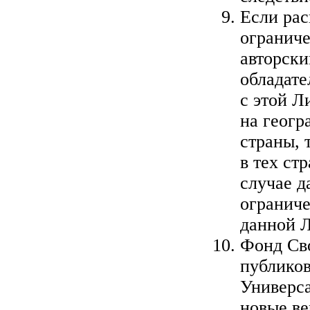
Если ра
ограниче
авторски
обладат
с этой Л
на геогр
страны, 
в тех ст
случае д
ограниче
данной 
Фонд Св
публиков
Универс
новые ве