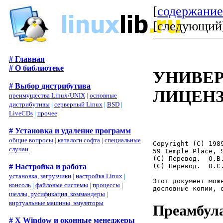
[
содержани
[
следующий
# Главная
# О библиотеке
УНИВЕ
# Выбор дистрибутива
ЛИЦЕНЗ
преимущества Linux/UNIX
|
основные
дистрибутивы
|
серверный Linux
|
BSD
|
LiveCDs
|
прочее
# Установка и удаление программ
общие вопросы
|
каталоги софта
|
специальные
Copyright (C) 198
случаи
59 Temple Place, 
(C) Перевод.  О.В.
(C) Перевод.  О.С.
# Настройка и работа
установка, загрузчики
|
настройка Linux
|
Этот документ мож
консоль
|
файловые системы
|
процессы
|
шеллы, русификация, коммандеры
|
виртуальные машины, эмуляторы
Преамбул
# X Window и оконные менеджеры