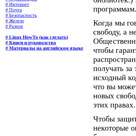
# Интернет
программам
# Почта
# Безопасность
# Железо
Когда мы го
# Разное
свободу, а 
# Linux HowTo (как сделать)
Общественны
# Книги и руководства
# Материалы на английском языке
чтобы гаран
распростран
получать за 
исходный ко
что вы може
новых свобо
этих правах.
Чтобы защит
некоторые о