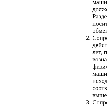
маши
долже
Разд
носит
обме
Сопр
дейст
лет, 
возн
физи
маши
исхо
соотв
выше
Сопр