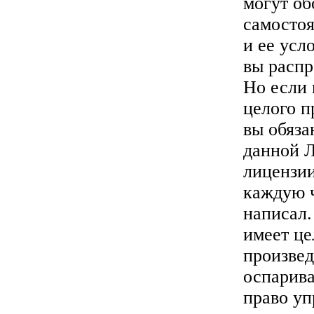
могут об
самостоя
и ее усл
вы распр
Но если 
целого п
вы обяза
данной Л
лицензии
каждую ч
написал.
имеет це
произвед
оспарива
право уп