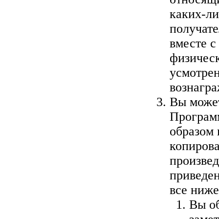
каких-ли
получат
вместе с
физическ
усмотрен
вознагра
Вы може
Программ
образом 
копирова
произвед
приведен
все ниж
Вы о