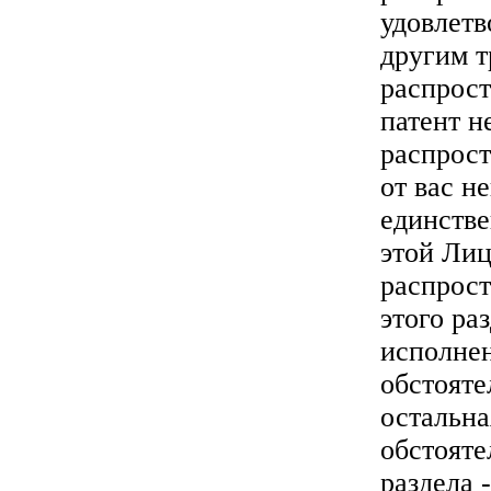
удовлетв
другим т
распрос
патент н
распрост
от вас н
единстве
этой Лиц
распрост
этого ра
исполне
обстояте
остальна
обстояте
раздела 