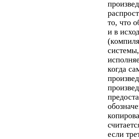
произвед
распрост
то, что 
и в исхо
(компиля
системы,
исполняе
когда са
произвед
произвед
предоста
обозначе
копирова
считаетс
если тре