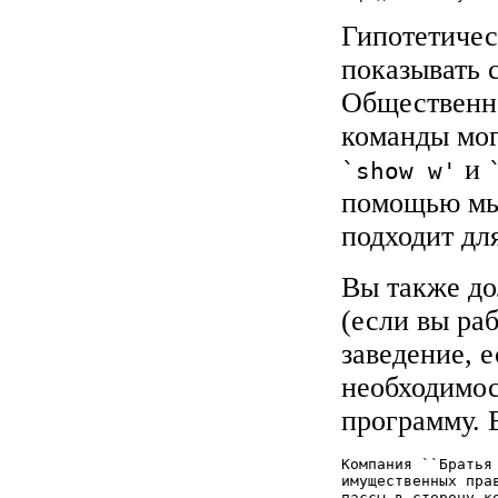
Гипотетиче
показывать 
Общественно
команды мог
и
`show w'
помощью мы
подходит дл
Вы также до
(если вы ра
заведение, е
необходимос
программу. 
Компания ``Братья
имущественных пра
пассы в сторону к