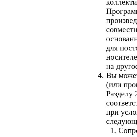
коллекти
Программ
произвед
совместн
основанн
для пост
носителе
на друго
Вы может
(или про
Разделу 
соответс
при усло
следующ
Сопр