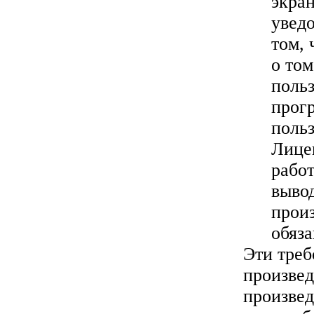
экра
уведо
том, 
о том
польз
прог
поль
Лице
рабо
выво
прои
обяза
Эти тре
произвед
произвед