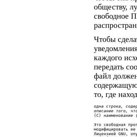
обществу, л
свободное П
распростран
Чтобы сдела
уведомления
каждого исх
передать со
файл должен
содержащую 
то, где нах
одна строка, соде
описание того, чт
(C) 
наименование 
Это свободная про
модифицировать ее
Лицензией GNU, оп