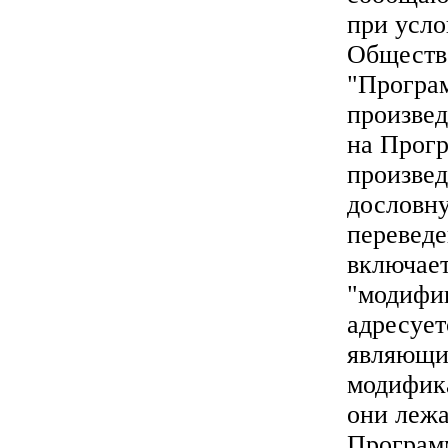
при усло
Обществ
"Програм
произвед
на Прог
произвед
дословн
переведе
включает
"модифик
адресует
являющи
модифика
они лежа
Програм