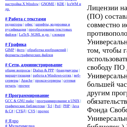
настройка X Window
|
GNOME
|
KDE
|
IceWM и
Лицензии на
др.
(ПО) состав
# Работа с текстами
совместно и
редакторы
|
офис
|
шрифты, кодировки и
русификация
|
преобразования текстовых
противополо
файлов
|
LaTeX, SGML и др.
|
словари
Универсаль
# Графика
том, чтобы 
GIMP
|
фото
|
обработка изображений
|
форматы графических файлов
использоват
# Сети, администрирование
свободу ПО 
общие вопросы
|
Dialup & PPP
|
брандмауэры
|
Универсаль
маршрутизация
|
работа в Windows-сетях
|
веб-
серверы
|
Apache
|
прокси-серверы
|
сетевая
большей час
печать
|
прочее
другим прог
# Программирование
обязательст
GCC & GNU make
|
программирование в UNIX
|
графические библиотеки
|
Tcl
|
Perl
|
PHP
|
Java
Фонда Свобо
& C#
|
СУБД
|
CVS
|
прочее
Универсаль
# Ядро
библиотек.)
# Мультимедиа