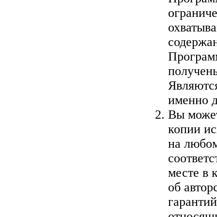
огранич
охватыва
содержан
Программ
получены
Являются
именно д
Вы может
копии ис
на любом
соответ
месте в 
об автор
гарантий
относящи