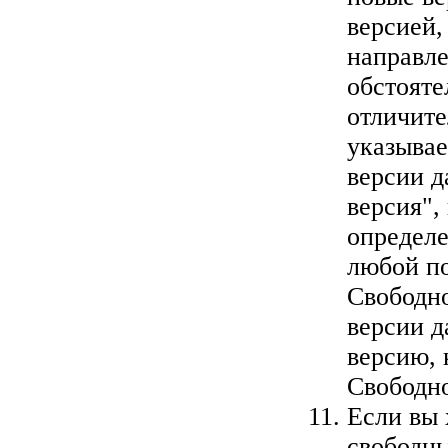
версией,
направл
обстояте
отличите
указывае
версии 
версия",
определе
любой п
Свободно
версии д
версию,
Свободн
Если вы 
свободн