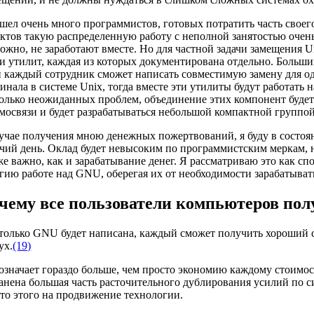
шел очень много программистов, готовых потратить часть свое
ктов такую распределенную работу с неполной занятостью очен
ожно, не заработают вместе. Но для частной задачи замещения U
и утилит, каждая из которых документирована отдельно. Больш
 каждый сотрудник сможет написать совместимую замену для одн
инала в системе Unix, тогда вместе эти утилиты будут работать
олько неожиданных проблем, объединение этих компонент будет 
мосвязи и будет разрабатываться небольшой компактной группой
учае получения мною денежных пожертвований, я буду в состоя
чий день. Оклад будет невысоким по программистским меркам, 
же важно, как и зарабатывание денег. Я рассматриваю это как с
гию работе над GNU, оберегая их от необходимости зарабатыват
чему все пользователи компьютеров пол
только GNU будет написана, каждый сможет получить хороший 
ух.
(19)
означает гораздо больше, чем просто экономию каждому стоимост
анена большая часть расточительного дублирования усилий по
то этого на продвижение технологии.