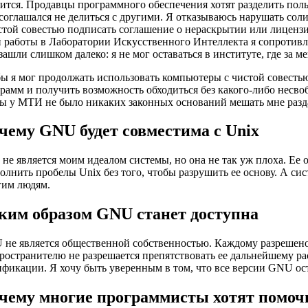
ится. Продавцы программного обеспечения хотят разделить польз
соглашался не делиться с другими. Я отказываюсь нарушать сол
стой совестью подписать соглашение о нераскрытии или лицен
 работы в Лаборатории Искусственного Интеллекта я сопротивл
зашли слишком далеко: я не мог оставаться в институте, где за 
ы я мог продолжать использовать компьютеры с чистой совестью
рамм и получить возможность обходиться без какого-либо несв
ы у МТИ не было никаких законных оснований мешать мне раз
чему GNU будет совместима с Unix
 не является моим идеалом системы, но она не так уж плоха. Ее 
олнить пробелы Unix без того, чтобы разрушить ее основу. А сис
гим людям.
ким образом GNU станет доступна
не является общественной собственностью. Каждому разрешено 
ространителю не разрешается препятствовать ее дальнейшему ра
фикации. Я хочу быть уверенным в том, что все версии GNU ос
чему многие программисты хотят помоч