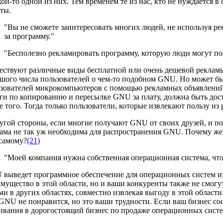
кой-то одной из них. Тем временем те из нас, кто не нуждается 
ты.
"Вы не сможете заинтересовать многих людей, не используя рек
за программу."
"Бесполезно рекламировать программу, которую люди могут по
ствуют различные виды бесплатной или очень дешевой рекламы
шого числа пользователей о чем-то подобном GNU. Но может быт
зователей микрокомпьютеров с помощью рекламных объявлений. 
ги по копированию и пересылке GNU за плату, должна быть дост
е того. Тогда только пользователи, которые извлекают пользу из 
угой стороны, если многие получают GNU от своих друзей, и по
ама не так уж необходима для распространения GNU. Почему же
самому?
(21)
"Моей компания нужна собственная операционная система, чт
выведет программное обеспечение для операционных систем из
мущество в этой области, но и ваши конкуренты также не смогу
ми в других областях, совместно извлекая выгоду в этой области
GNU не понравится, но это ваши трудности. Если ваш бизнес сос
ивания в дорогостоящий бизнес по продаже операционных систе