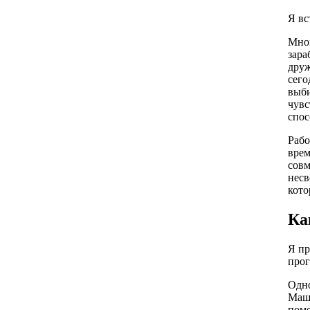
Я вс
Мног
зара
друж
сего
выби
чувс
спос
Рабо
врем
совм
несв
кото
Ка
Я пр
прог
Одно
Маш
поме