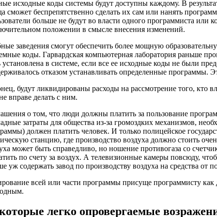
ые исходные коды системы будут доступны каждому. В результат
да сможет беспрепятственно сделать их сам или нанять программ
зователи больше не будут во власти одного программиста или к
ючительном положении в смысле внесения изменений.
ные заведения смогут обеспечить более мощную образовательную
емные коды. Гарвардская компьютерная лаборатория раньше пр
 установлена в системе, если все ее исходные коды не были пре
ерживалось отказом устанавливать определенные программы. Эт
нец, будут ликвидированы расходы на рассмотрение того, кто 
не вправе делать с ним.
ашения о том, что люди должны платить за пользование програм
адные затраты для общества из-за громоздких механизмов, необхо
раммы) должен платить человек. И только полицейское государс
ическую станцию, где производство воздуха должно стоить очен
уха может быть справедливо, но ношение противогаза со счетчи
атить по счету за воздух. А телевизионные камеры повсюду, что
е уж содержать завод по производству воздуха на средства от п
рование всей или части программы присуще программисту как 
бодным.
которые легко опровергаемые возражен