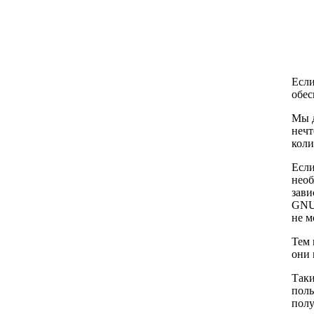
Если
обес
Мы д
нечт
коли
Если
необ
зави
GNU 
не м
Тем 
они 
Таки
поль
полу