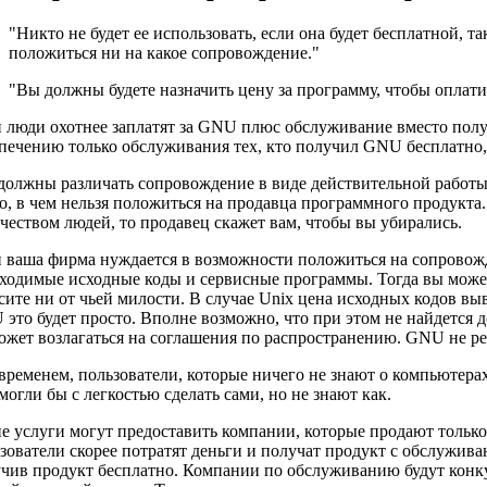
"Никто не будет ее использовать, если она будет бесплатной, та
положиться ни на какое сопровождение."
"Вы должны будете назначить цену за программу, чтобы оплат
 люди охотнее заплатят за GNU плюс обслуживание вместо полу
печению только обслуживания тех, кто получил GNU бесплатно,
олжны различать сопровождение в виде действительной работы
о, в чем нельзя положиться на продавца программного продукт
чеством людей, то продавец скажет вам, чтобы вы убирались.
 ваша фирма нуждается в возможности положиться на сопровожд
ходимые исходные коды и сервисные программы. Тогда вы может
сите ни от чьей милости. В случае Unix цена исходных кодов вы
это будет просто. Вполне возможно, что при этом не найдется д
ожет возлагаться на соглашения по распространению. GNU не ре
временем, пользователи, которые ничего не знают о компьютера
могли бы с легкостью сделать сами, но не знают как.
е услуги могут предоставить компании, которые продают только
зователи скорее потратят деньги и получат продукт с обслужива
чив продукт бесплатно. Компании по обслуживанию будут конкур