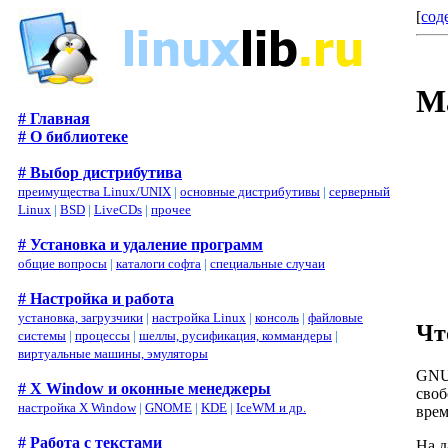
[
сод
М
# Главная
# О библиотеке
# Выбор дистрибутива
преимущества Linux/UNIX
|
основные дистрибутивы
|
серверный
Linux
|
BSD
|
LiveCDs
|
прочее
# Установка и удаление программ
общие вопросы
|
каталоги софта
|
специальные случаи
# Настройка и работа
установка, загрузчики
|
настройка Linux
|
консоль
|
файловые
Чт
системы
|
процессы
|
шеллы, русификация, коммандеры
|
виртуальные машины, эмуляторы
GNU,
# X Window и оконные менеджеры
своб
настройка X Window
|
GNOME
|
KDE
|
IceWM и др.
врем
# Работа с текстами
На д