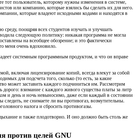
е тот пользователь, которому нужны изменения в системе,
истов или компанию, которые взялись бы сделать их для него.
омпании, которые владеют исходными кодами и находятся в
 среду, поощряя всех студентов изучать и улучшать
оводила следующую политику: никакая программа не могла
доставлены на всеобщее обозрение; и это фактически
о меня очень вдохновило.
владеет системным программным продуктом, и что он вправе
мой, включая лицензирование копий, всегда влекут за собой
димых для подсчета того, сколько (то есть, за какие
тво может заставить каждого подчиниться им. Рассмотрим
ь дорого: взимание с каждого живого существа платы за литр
ком и день и ночь невыносимо, даже если каждый в состоянии
бы следить, не снимаете ли вы противогаз, возмутительны.
оголовного налога и сбросить противогазы.
дыхание и также плодотворно. И оно должно быть столь же
ия против целей GNU