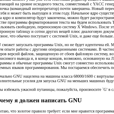
тающий на уровне исходного текста, совместимый с YACC генер
лочка (командный интерпретатор) почти завершена. Новый пе
себя и может быть выпущен в этом году. Начальное ядро сущест
а ядро и компилятор будут закончены, можно будет распростран
стве программы форматирования текста мы будем использовать T
льзовать свободную, переносимую систему X Windows. После э
тронную таблицу и сотни других вещей плюс диалоговую докум
зное, что обычно поступает с системой Unix, и даже еще больше.
сможет запускать программы Unix, но не будет идентична ей. 
м опыте работы с другими операционными системами. В частно
ров версий файлов, защищенную от сбоев файловую систему, в
висимого вывода и, в конце концов, возможно, основанную на 
раммы и обычные программы Unix смогут совместно использовать
емных языков программирования. Мы постараемся обеспечить под
чально GNU нацелена на машины класса 68000/1600 с виртуальной
лнительные усилия для запуска GNU на меньших машинах будут п
ы избежать ужасной путаницы, пожалуйста, произносите `G' в сл
чему я должен написать GNU
итаю, что золотое правило требует: если мне нравится программа