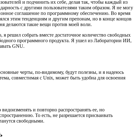
ователей и подчинить их себе, делая так, чтобы каждый из
идарность с другими пользователями таким образом. Я не могу
зионное соглашение по программному обеспечению. Во время
ялся этим тенденциям и другим препонам, но в конце концов
меня делаются такие вещи против моей воли.
, я решил собрать вместе достаточное количество свободных
ободного программного продукта. Я ушел из Лаборатории ИИ,
давать GNU.
основные черты, по-видимому, будут полезны, и я надеюсь
тема, совместимая с Unix, может быть удобна для освоения
видоизменять и повторно распространять ее, но
спространению. То есть, не разрешается присваивать
танутся свободными.
ь