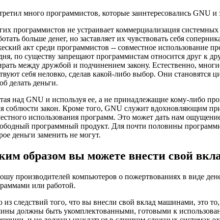
третил много программистов, которые заинтересовались GNU и 
их программистов не устраивает коммерциализация системных
ботать больше денег, но заставляет их чувствовать себя соперн
еский акт среди программистов -- совместное использование п
дня, по существу запрещают программистам относится друг к д
рать между дружбой и подчинением закону. Естественно, многие 
твуют себя неловко, сделав какой-либо выбор. Они становятся 
об делать деньги.
тая над GNU и используя ее, а не принадлежащие кому-либо пр
я соблюсти закон. Кроме того, GNU служит вдохновляющим при
естного использования программ. Это может дать нам ощущение
ободный программный продукт. Для почти половины программист
рое деньги заменить не могут.
ким образом вы можете внести свой вкл
ошу производителей компьютеров о пожертвованиях в виде ден
раммами или работой.
 из следствий того, что вы внесли свой вклад машинами, это то
ины должны быть укомплектованными, готовыми к использован
щении, и не должны нуждаться в слишком сложных системах ох