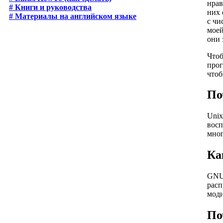
нрав
# Книги и руководства
них 
# Материалы на английском языке
с чи
моей
они 
Чтоб
прог
чтоб
По
Unix
восп
мно
Ка
GNU 
расп
моди
По