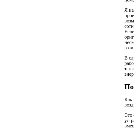
Я на
прое
возм
сотн
Если
ориг
неск
взаи
В сл
рабо
так 
энер
По
Как 
возд
Это 
устр
вмес