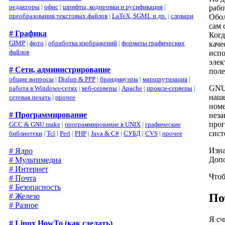
редакторы
|
офис
|
шрифты, кодировки и русификация
|
рабо
преобразования текстовых файлов
|
LaTeX, SGML и др.
|
словари
Обо
сам 
# Графика
Когд
GIMP
|
фото
|
обработка изображений
|
форматы графических
каче
файлов
испо
элек
# Сети, администрирование
поле
общие вопросы
|
Dialup & PPP
|
брандмауэры
|
маршрутизация
|
GNU 
работа в Windows-сетях
|
веб-серверы
|
Apache
|
прокси-серверы
|
наше
сетевая печать
|
прочее
номе
# Программирование
неза
прог
GCC & GNU make
|
программирование в UNIX
|
графические
сист
библиотеки
|
Tcl
|
Perl
|
PHP
|
Java & C#
|
СУБД
|
CVS
|
прочее
Изна
# Ядро
Допо
# Мультимедиа
# Интернет
Чтоб
# Почта
# Безопасность
По
# Железо
# Разное
Я сч
# Linux HowTo (как сделать)