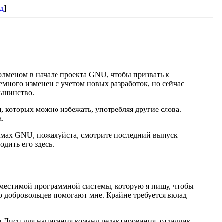
ед
]
меном в начале проекта GNU, чтобы призвать к
емного изменен с учетом новых разработок, но сейчас
льшинство.
, которых можно избежать, употребляя другие слова.
а.
мах GNU, пожалуйста, смотрите последний выпуск
дить его здесь.
совместимой программной системы, которую я пишу, чтобы
 добровольцев помогают мне. Крайне требуется вклад
м Лисп для написания команд редактирования, отладчик,