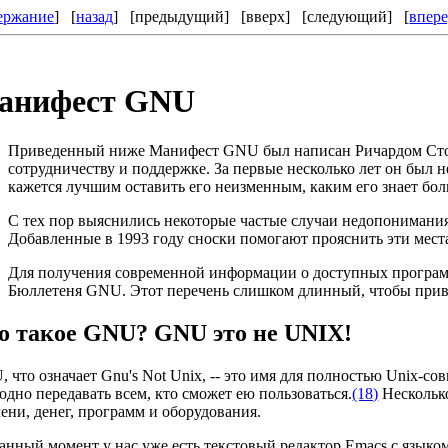
ержание
] [
назад
] [
предыдущий
] [
вверх
] [
следующий
] [
впер
анифест GNU
Приведенный ниже Манифест GNU был написан Ричардом Стол
сотрудничеству и поддержке. За первые несколько лет он был н
кажется лучшим оставить его неизменным, каким его знает бо
С тех пор выяснились некоторые частые случаи недопонимания
Добавленные в 1993 году сноски помогают прояснить эти мест
Для получения современной информации о доступных програм
Бюллетеня GNU. Этот перечень слишком длинный, чтобы приво
о такое GNU? GNU это не UNIX!
 что означает Gnu's Not Unix, -- это имя для полностью Unix-
одно передавать всем, кто сможет ею пользоваться.
(18)
Несколько
ени, денег, программ и оборудования.
анный момент у нас уже есть текстовый редактор Emacs с языко