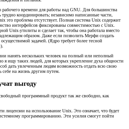
го рабочего времени для работы над GNU. Для большинства
ь трудно координировать; независимо написанные части,
nix это проблема отсутствует. Полная система Unix содержит
инство интерфейсов фиксированы совместимостью с Unix.
ой Unix-утилиты и сделает так, чтобы она работала вместо
 надлежащим образом. Даже если позволить Мерфи создать
осуществимой задачей. (Ядро требует более тесной
).
нии нанять нескольких человек на полный или неполный
но я ищу таких людей, для которых укрепление духа общности
пособ дать увлеченным людям возможность отдать всю свою
ь себе на жизнь другим путем.
учат выгоду
свободный программный продукт так же свободно, как
и лицензии на использование Unix. Это означает, что будет
 системному программированию. Эти усилия смогут пойти