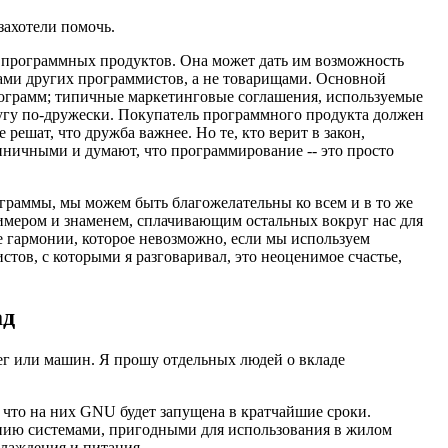
захотели помочь.
 программных продуктов. Она может дать им возможность
иками других программистов, а не товарищами. Основной
рограмм; типичные маркетинговые соглашения, используемые
ругу по-дружески. Покупатель программного продукта должен
решат, что дружба важнее. Но те, кто верит в закон,
циничными и думают, что программирование -- это просто
ограммы, мы можем быть благожелательны ко всем и в то же
мером и знаменем, сплачивающим остальных вокруг нас для
 гармонии, которое невозможно, если мы используем
ов, с которыми я разговаривал, это неоценимое счастье,
ад
ег или машин. Я прошу отдельных людей о вкладе
, что на них GNU будет запущена в кратчайшие сроки.
ию системами, пригодными для использования в жилом
лаждения и питания.