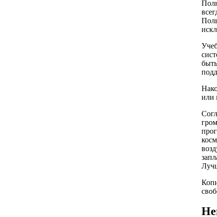
Полн
всег
Поль
искл
Учеб
сист
быть
подд
Нако
или 
Согл
гром
прог
косм
возд
запл
Лучш
Копи
сво
Не