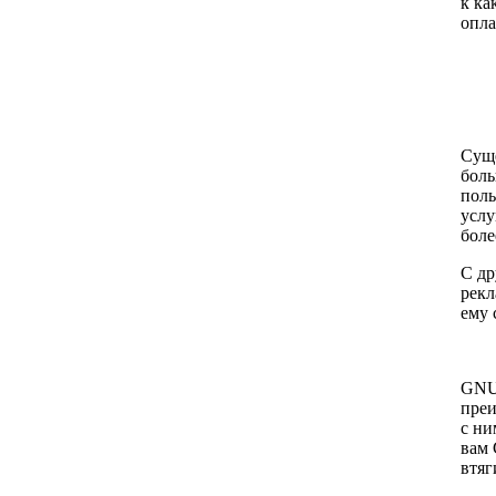
к ка
опла
Суще
боль
поль
услу
боле
С др
рекл
ему 
GNU 
преи
с ни
вам 
втяг