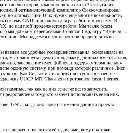
атор анализаторов, компоновщик и около 35-ти утилит.
реносимый оптимизирующий компилятор Си скомпилировал
вует, но для эмуляции Unix нужны еще многие возможности.
ять систему GNU, пригодную для разработки программ. В
eX, но над nroff продолжается работа. Мы также будем
того мы добавим переносимый Common Lisp, игру "Империя",
ентацию. Мы надеемся в конце концов предоставить все
Мы введем все удобные усовершенствования, основываясь на
сти, мы планируем сделать поддержку длинных имен файлов,
озможно, завершение имен файлов, поддержку терминально-
Лиспе оконную систему, при помощи которой различные Лисп-
 экран. Как Си, так и Лисп будут доступны в качестве
держку UUCP, MIT Chaosnet и протоколов связи Internet.
 памятью, так как на них ее легче всего запустить.
редоставлены тому, кто захочет использовать ее на них.
ове `GNU', когда оно является именем данного проекта.
, то я должен поделиться ей с другими, кому она тоже