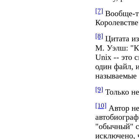
[7]
Вообще-то
Королевстве
[8]
Цитата из
М. Уэлш: "К
Unix -- это 
один файл, 
называемые "
[9]
Только не
[10]
Автор не
автобиограф
"обычный" с
исключено, 