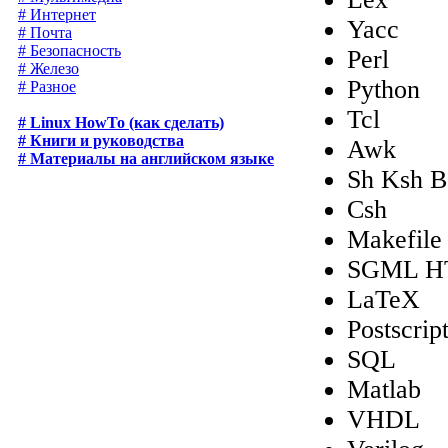
# Интернет
Yacc
# Почта
# Безопасность
Perl
# Железо
Python
# Разное
Tcl
# Linux HowTo (как сделать)
# Книги и руководства
Awk
# Материалы на английском языке
Sh Ksh B
Csh
Makefile
SGML 
LaTeX
Postscrip
SQL
Matlab
VHDL