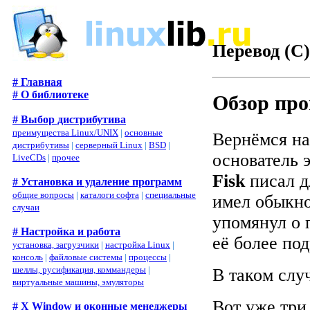
Перевод (C
# Главная
# О библиотеке
Обзор про
# Выбор дистрибутива
преимущества Linux/UNIX
|
основные
Вернёмся на
дистрибутивы
|
серверный Linux
|
BSD
|
основатель 
LiveCDs
|
прочее
Fisk
писал д
# Установка и удаление программ
общие вопросы
|
каталоги софта
|
специальные
имел обыкно
случаи
упомянул о
# Настройка и работа
её более по
установка, загрузчики
|
настройка Linux
|
консоль
|
файловые системы
|
процессы
|
шеллы, русификация, коммандеры
|
В таком случ
виртуальные машины, эмуляторы
Вот уже три
# X Window и оконные менеджеры