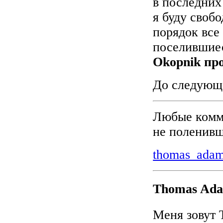
в последних
я буду свобо
порядок все
поселившиес
Okopnik пр
До следующе
Любые комме
не поленивш
thomas_ada
Thomas Ad
Меня зовут 