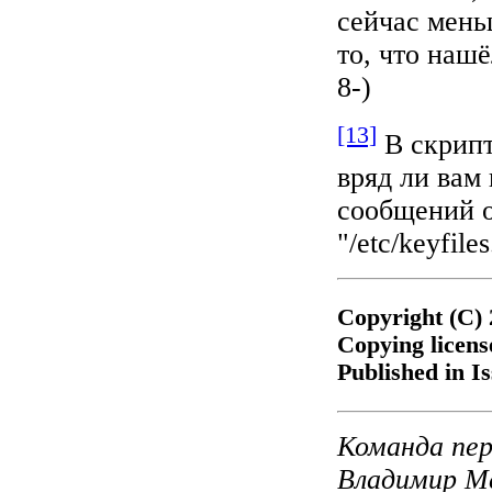
сейчас мень
то, что наш
8-)
[13]
В скрипт
вряд ли вам
сообщений о
"/etc/keyfiles
Copyright (C)
Copying licen
Published in I
Команда пер
Владимир Ме