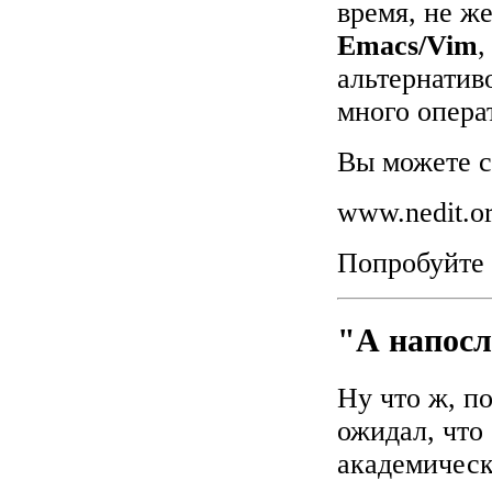
время, не ж
Emacs/Vim
,
альтернати
много операт
Вы можете с
www.nedit.o
Попробуйте 
"А напосл
Ну что ж, по
ожидал, что
академическ