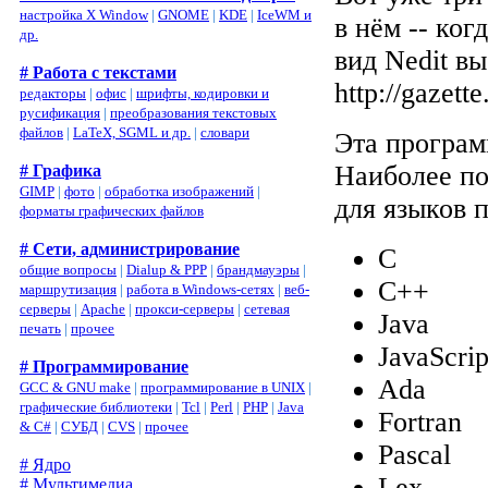
настройка X Window
|
GNOME
|
KDE
|
IceWM и
в нём -- ког
др.
вид Nedit в
# Работа с текстами
http://gazett
редакторы
|
офис
|
шрифты, кодировки и
русификация
|
преобразования текстовых
файлов
|
LaTeX, SGML и др.
|
словари
Эта програм
Наиболее по
# Графика
GIMP
|
фото
|
обработка изображений
|
для языков 
форматы графических файлов
# Сети, администрирование
C
общие вопросы
|
Dialup & PPP
|
брандмауэры
|
C++
маршрутизация
|
работа в Windows-сетях
|
веб-
серверы
|
Apache
|
прокси-серверы
|
сетевая
Java
печать
|
прочее
JavaScrip
# Программирование
Ada
GCC & GNU make
|
программирование в UNIX
|
графические библиотеки
|
Tcl
|
Perl
|
PHP
|
Java
Fortran
& C#
|
СУБД
|
CVS
|
прочее
Pascal
# Ядро
Lex
# Мультимедиа