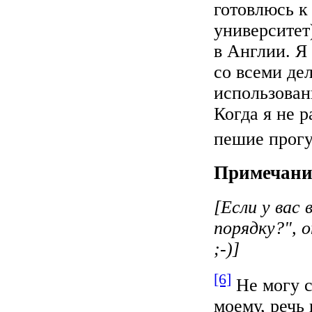
готовлюсь к
университет
в Англии. Я
со всеми де
использован
Когда я не 
пешие прогу
Примечани
[Если у вас 
порядку?", 
;-)]
[6]
Не могу с
моему, речь