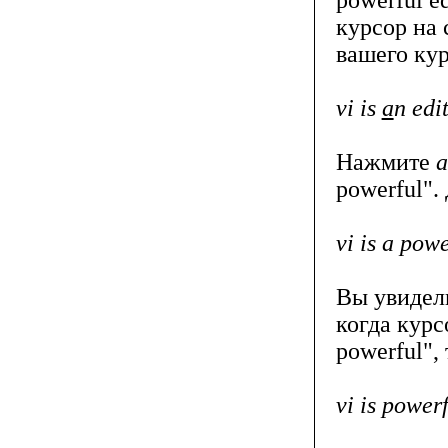
курсор на 
вашего кур
vi is
a
n edi
Нажмите
a
powerful".
vi is a pow
Вы увидел
когда курс
powerful",
vi is power