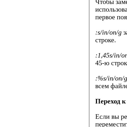
Чтобы заме
использов
первое поя
:s/in/on/g
з
строке.
:1,45s/in/o
45-ю строк
:%s/in/on/
всем файле
Переход к
Если вы р
перемести