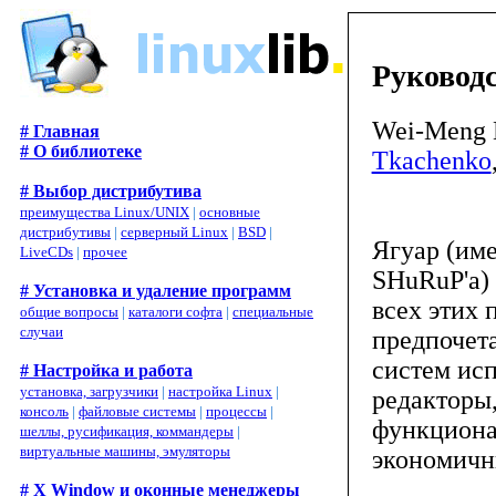
Руководс
Wei-Meng 
# Главная
# О библиотеке
Tkachenko
# Выбор дистрибутива
преимущества Linux/UNIX
|
основные
дистрибутивы
|
серверный Linux
|
BSD
|
Ягуар (име
LiveCDs
|
прочее
SHuRuP'а) 
# Установка и удаление программ
всех этих
общие вопросы
|
каталоги софта
|
специальные
случаи
предпочета
систем исп
# Настройка и работа
установка, загрузчики
|
настройка Linux
|
редакторы,
консоль
|
файловые системы
|
процессы
|
функциона
шеллы, русификация, коммандеры
|
виртуальные машины, эмуляторы
экономичн
# X Window и оконные менеджеры