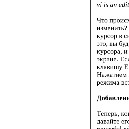
vi is an edi
Что происх
изменить? 
курсор в с
это, вы бу
курсора, и
экране. Ес
клавишу Es
Нажатием 
режима вс
Добавлени
Теперь, ко
давайте ег
powerful e