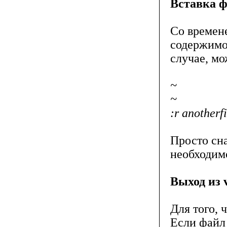
Вставка 
Со времене
содержимо
случае, м
~
~
:r anotherfi
Просто сна
необходимо
Выход из 
Для того, 
Если файл