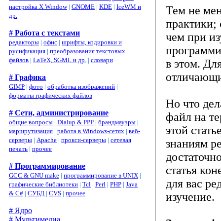
настройка X Window
|
GNOME
|
KDE
|
IceWM и
Тем не мен
др.
практики; 
# Работа с текстами
чем при из
редакторы
|
офис
|
шрифты, кодировки и
программис
русификация
|
преобразования текстовых
файлов
|
LaTeX, SGML и др.
|
словари
в этом. Дл
отличающи
# Графика
GIMP
|
фото
|
обработка изображений
|
форматы графических файлов
Но что дел
# Сети, администрирование
файл на те
общие вопросы
|
Dialup & PPP
|
брандмауэры
|
этой стать
маршрутизация
|
работа в Windows-сетях
|
веб-
серверы
|
Apache
|
прокси-серверы
|
сетевая
знаниям ре
печать
|
прочее
достаточно
# Программирование
статья кон
GCC & GNU make
|
программирование в UNIX
|
для вас ре
графические библиотеки
|
Tcl
|
Perl
|
PHP
|
Java
& C#
|
СУБД
|
CVS
|
прочее
изучение.
# Ядро
# Мультимедиа