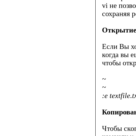
vi не позв
сохраняя р
Открытие
Если Вы хо
когда вы е
чтобы откр
~
~
:e textfile.t
Копирован
Чтобы скоп