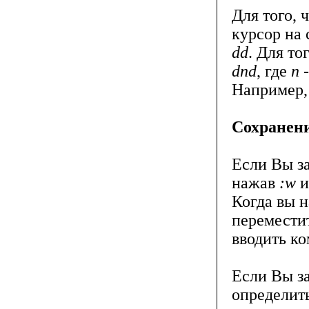
Для того, 
курсор на 
dd
. Для то
dnd
, где
n
-
Например
Сохранен
Если Вы за
нажав
:w
и
Когда вы 
переместит
вводить к
Если Вы за
определит