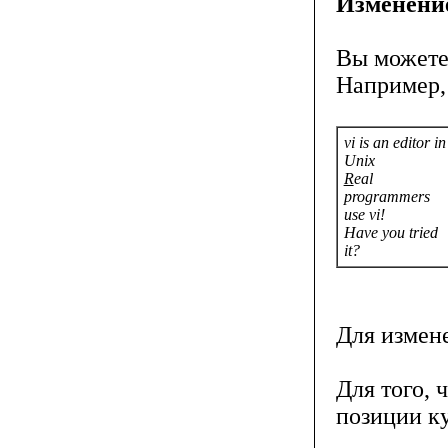
Изменение
Вы можете 
Например
vi is an editor in
Unix
R
eal
programmers
use vi!
Have you tried
it?
Для измен
Для того, 
позиции ку