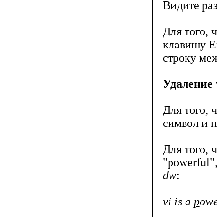
Видите ра
Для того, 
клавишу E
строку ме
Удаление 
Для того, 
символ и 
Для того, 
"powerful"
dw
:
vi is a
p
owe