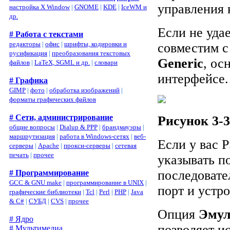
управления 
настройка X Window
|
GNOME
|
KDE
|
IceWM и
др.
Если не уда
# Работа с текстами
редакторы
|
офис
|
шрифты, кодировки и
совместим с
русификация
|
преобразования текстовых
Generic
, ос
файлов
|
LaTeX, SGML и др.
|
словари
интерфейсе.
# Графика
GIMP
|
фото
|
обработка изображений
|
форматы графических файлов
# Сети, администрирование
Рисунок 3-
общие вопросы
|
Dialup & PPP
|
брандмауэры
|
маршрутизация
|
работа в Windows-сетях
|
веб-
Если у вас 
серверы
|
Apache
|
прокси-серверы
|
сетевая
печать
|
прочее
указывать п
последовате
# Программирование
GCC & GNU make
|
программирование в UNIX
|
порт и устр
графические библиотеки
|
Tcl
|
Perl
|
PHP
|
Java
& C#
|
СУБД
|
CVS
|
прочее
Опция
Эмул
# Ядро
позволяет и
# Мультимедиа