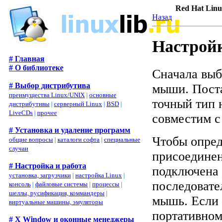
Red Hat Linu
Назад
Настрой
# Главная
# О библиотеке
Сначала выб
# Выбор дистрибутива
мыши. Поста
преимущества Linux/UNIX
|
основные
точный тип 
дистрибутивы
|
серверный Linux
|
BSD
|
LiveCDs
|
прочее
совместим с
# Установка и удаление программ
Чтобы опред
общие вопросы
|
каталоги софта
|
специальные
случаи
присоединен
# Настройка и работа
подключена 
установка, загрузчики
|
настройка Linux
|
последовате
консоль
|
файловые системы
|
процессы
|
шеллы, русификация, коммандеры
|
мышь. Если 
виртуальные машины, эмуляторы
портативном
# X Window и оконные менеджеры