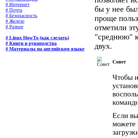
# Интернет
бы у нее бы
# Почта
# Безопасность
проще польз
# Железо
отметили эт
# Разное
"среднюю" 
# Linux HowTo (как сделать)
# Книги и руководства
двух.
# Материалы на английском языке
Совет
Чтобы 
установ
восполь
командн
Если вы
можете 
загрузк