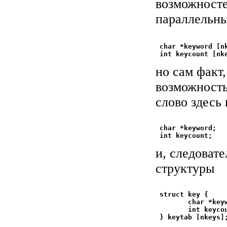
возможносте
параллельны
 char *keyword [nk
но сам факт
возможность
слово здесь
 char *keyword;

и, следоват
структуры
 struct key {

        char *keyw
        int keycou