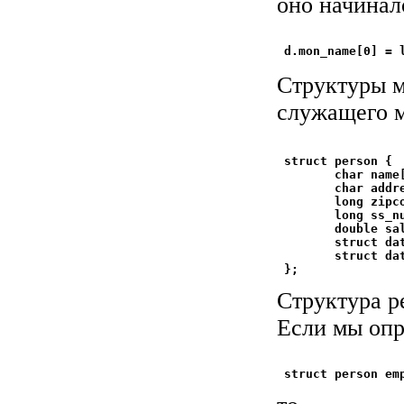
оно начинал
Структуры м
служащего м
 struct person {

        char name[
        char addre
        long zipc
        long ss_n
        double sa
        struct da
        struct da
Структура pe
Если мы опр