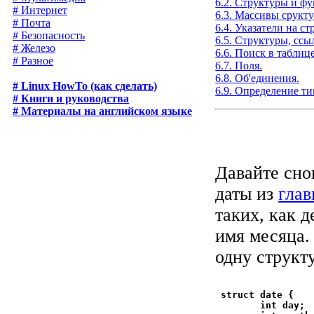
6.2. Структуры и ф
# Интернет
6.3. Массивы срукту
# Почта
6.4. Указатели на ст
# Безопасность
6.5. Структуры, ссы
# Железо
6.6. Поиск в таблице
# Разное
6.7. Поля.
6.8. Об'единения.
# Linux HowTo (как сделать)
6.9. Определение ти
# Книги и руководства
# Материалы на английском языке
Давайте сно
даты из
глав
таких, как д
имя месяца.
одну структ
 struct date {

        int day;
