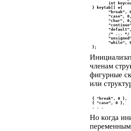
        int keycou
 } keytab[] ={

        "break", 0
        "case", 0,
        "char", 0,
        "continue"
        "default",
        /* ... */

        "unsigned"
        "while", 0
Инициализат
членам стру
фигурные ск
или структу
 { "break", 0 },

 { "case", 0 },

Но когда ин
переменными