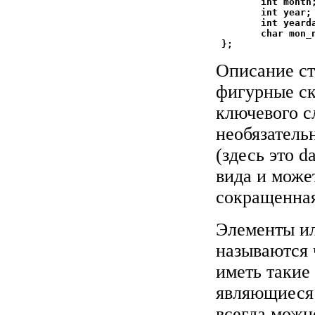
        int month;
        int year;

        int yearda
        char mon_n
Описание ст
фигурные ск
ключевого сл
необязатель
(здесь это d
вида и може
сокращенная
Элементы ил
называются 
иметь такие
являющиеся 
всегда можн