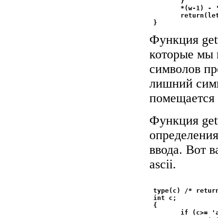
        }

        *(w-1) - '
        return(let
Функция get
которые мы
символов пр
лишний симв
помещается 
Функция get
определения
ввода. Вот 
ascii.
 type(c) /* retur
 int c;

 {

        if (c>= 'a