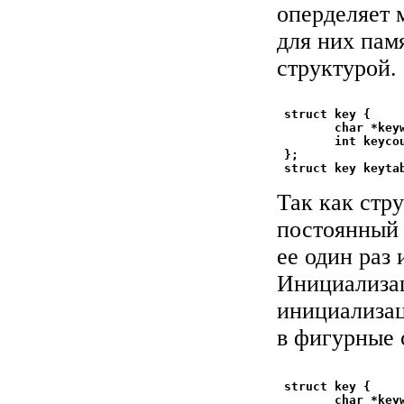
оперделяет м
для них пам
структурой.
 struct key {

        char *keyw
        int keycou
 };

Так как стр
постоянный 
ее один раз 
Инициализа
инициализац
в фигурные 
 struct key {

        char *keyw