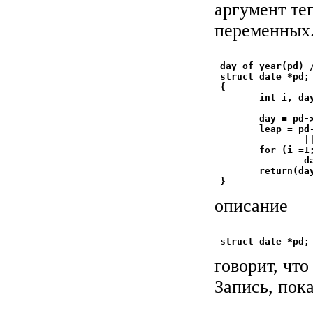
аргумент те
переменных
 day_of_year(pd) 
 struct date *pd;

 {

        int i, day
        day = pd->
        leap = pd
                ||
        for (i =1;
                da
        return(day
описание
говорит, что
Запись, пок