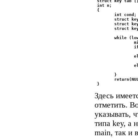
 struct key tab []
 int n;

 {

        int cond;

        struct key
        struct key
        struct key
        while (low
                mi
                i
                  
                el
                  
                el
                  
        }

        return(NUL
Здесь имеет
отметить. В
указывать, ч
типа key, а 
main, так и 