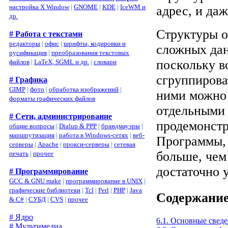
настройка X Window
|
GNOME
|
KDE
|
IceWM и
адрес, и даж
др.
Структуры о
# Работа с текстами
редакторы
|
офис
|
шрифты, кодировки и
сложных дан
русификация
|
преобразования текстовых
поскольку в
файлов
|
LaTeX, SGML и др.
|
словари
сгруппирова
# Графика
GIMP
|
фото
|
обработка изображений
|
ними можно 
форматы графических файлов
отдельными 
# Сети, администрирование
продемонстр
общие вопросы
|
Dialup & PPP
|
брандмауэры
|
маршрутизация
|
работа в Windows-сетях
|
веб-
Программы, 
серверы
|
Apache
|
прокси-серверы
|
сетевая
больше, чем
печать
|
прочее
достаточно 
# Программирование
GCC & GNU make
|
программирование в UNIX
|
графические библиотеки
|
Tcl
|
Perl
|
PHP
|
Java
Содержани
& C#
|
СУБД
|
CVS
|
прочее
# Ядро
6.1. Основные сведе
# Мультимедиа