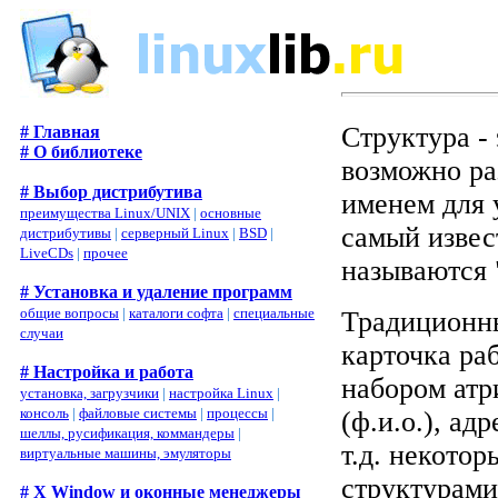
Структура -
# Главная
# О библиотеке
возможно ра
# Выбор дистрибутива
именем для 
преимущества Linux/UNIX
|
основные
самый извес
дистрибутивы
|
серверный Linux
|
BSD
|
LiveCDs
|
прочее
называются 
# Установка и удаление программ
общие вопросы
|
каталоги софта
|
специальные
Традиционны
случаи
карточка ра
# Настройка и работа
набором атр
установка, загрузчики
|
настройка Linux
|
консоль
|
файловые системы
|
процессы
|
(ф.и.о.), ад
шеллы, русификация, коммандеры
|
т.д. некотор
виртуальные машины, эмуляторы
структурами
# X Window и оконные менеджеры