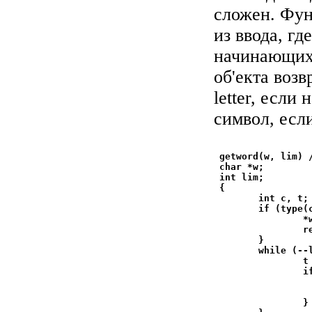
сложен. Фун
из ввода, гд
начинающихс
об'екта возв
letter, если
символ, есл
 getword(w, lim) 
 char *w;

 int lim;

 {

        int c, t;

        if (type(
                *w
                re
        }

        while (--l
                t
                i
                  
                  
                }
