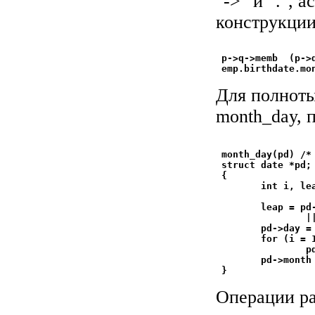
"->" и ".", 
конструкции
 p->q->memb  (p->q
Для полноты
month_day, 
 month_day(pd) /*
 struct date *pd;

 {

        int i, lea
        leap = pd
                ||
        pd->day = 
        for (i = 
                p
        pd->month 
Операции раб