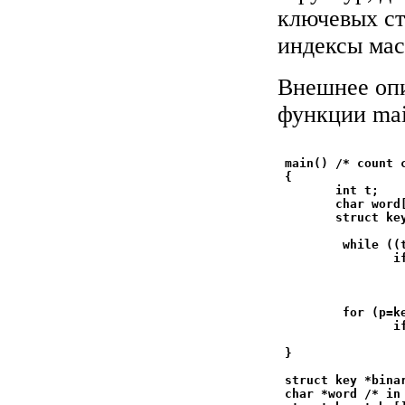
ключевых стр
индексы мас
Внешнее опи
функции mai
 main() /* count 
 {

        int t;

        char word[
        struct key
         while ((
                if
                 
                 
         for (p=k
                if
                 
 }

 struct key *bina
 char *word /* in 