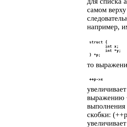
для списка а
самом верху
следователь
например, и
 struct {

        int x;

        int *y;

то выражен
увеличивает 
выражению +
выполнения 
скобки: (++p
увеличивает