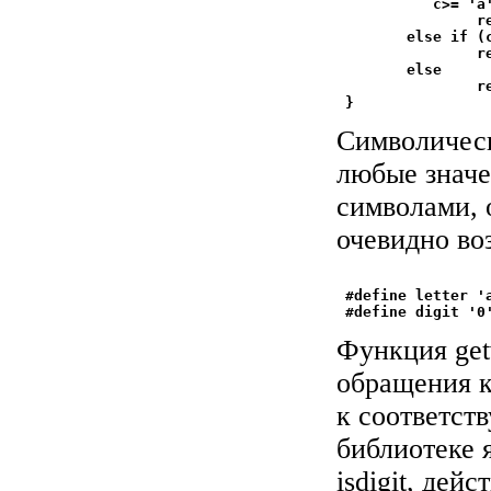
           c>= 'a'
                re
        else if (c
                re
        else

                re
Символически
любые значе
символами, 
очевидно в
 #define letter 'a
Функция get
обращения к
к соответст
библиотеке 
isdigit, де