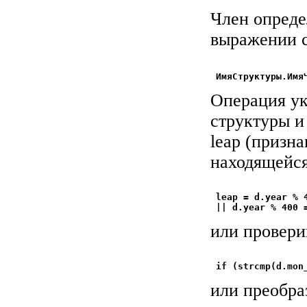
Член опреде
выражении 
Операция ук
структуры и
leap (призна
находящейся
 leap = d.year % 
или провери
или преобра