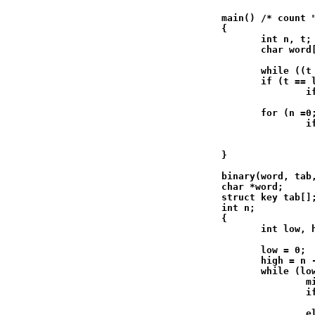
 main() /* count "
 {

        int n, t;

        char word[
        while ((t
        if (t == l
                i
                 
        for (n =0;
                if
                  
                 
 }

 binary(word, tab
 char *word;

 struct key tab[];
 int n;

 {

        int low, h
        low = 0;

        high = n -
        while (low
                mi
                i
                  
                el