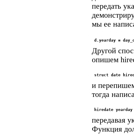
передать ук
демонстриру
мы ее напис
Другой спос
опишем hire
и перепишем
тогда напис
передавая ук
Функция дол