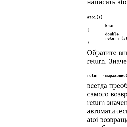
написать ato
atoi(s)				/* convert string s to

				 * in
	khar            s[];

{

	double          atof();

	return (atof(s));

Обратите вн
return. Зна
всегда прео
самого возв
return значе
автоматичес
atoi возвращ