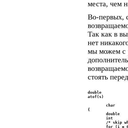
места, чем н
Во-первых, 
возвращаемог
Так как в вы
нет никакого
мы можем с 
дополнитель
возвращаемо
стоять пере
double

atof(s)				/* convert string s tо

				 * do
	char            s[];

{

	double          val, power;

	int             i, sign;

	/* skip white space */

	for (i = 0;
