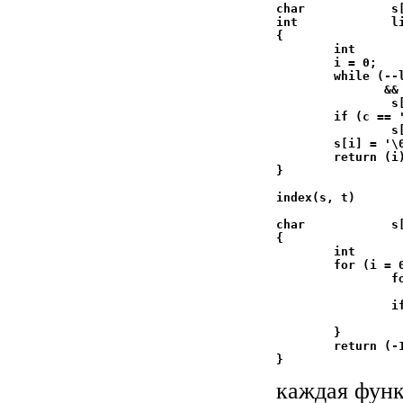
char            s[
int             li
{

	int             c, i;

	i = 0;

        while (--
               && 
		s[i++] = c;

	if (c == '\n')

		s[i++] = c;

	s[i] = '\0';

	return (i);

}

index(s, t)			/* return index of t in

				 * s,-1 
char            s[
{

	int             i, j, k;

	for (i = 0; s[i] != '\0'; i++) {

		for (j = i, k = 0;

			t[k] != '\0' && s[j] == t[k];
		if (t[k] == '\0')

			return 
	}

	return (-1);

каждая функ