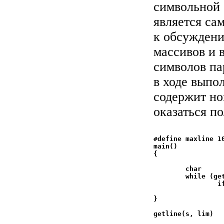
символьной 
является са
к обсуждени
массивов и 
символов па
в ходе выпо
содержит но
оказаться п
#define maxline 10
main()

{				/* find all lines

				 * matching
	char            line[maxline];

	while (getline(line, maxline) > 0)

		if (index(line, "the") >= 0)

			printf("%s", 
}

getline(s, lim)			/* get line into s,

				 * return