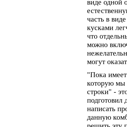
виде одной 
естественну
часть в вид
кусками лег
что отдельн
можно включ
нежелательн
могут оказа
"Пока имеет
которую мы
строки" - эт
подготовил д
написать пр
данную ком
решить эту п