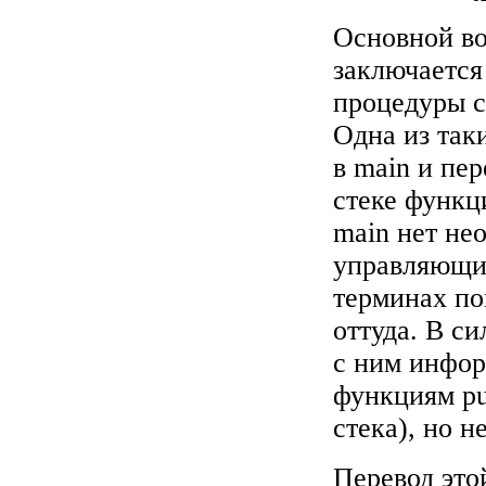
Основной во
заключается 
процедуры с
Одна из так
в main и пе
стеке функц
main нет не
управляющим
терминах по
оттуда. В с
с ним инфо
функциям pu
стека), но н
Перевод это