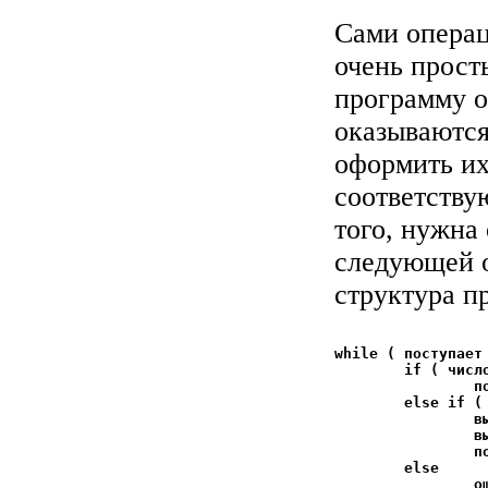
Сами операц
очень прост
программу о
оказываются
оформить их
соответству
того, нужна
следующей о
структура п
while ( поступает
	if ( число )

		поместить его в стек

	else if ( операция )

		вынуть операнды из стека

		выполнить операцию

		поместить результат в стек

	else
