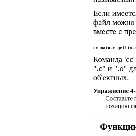
Если имеется
файл можно 
вместе с пр
Команда 'cc
".c" и ".o" 
об'ектных.
Упражнение 4-
Составьте 
позицию сам
Функции