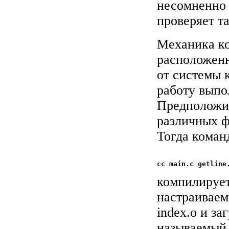
несомненно 
проверяет т
Механика ко
расположенн
от системы 
работу выпо
Предположим
различных фа
Тогда коман
компилирует
настраиваемы
index.o и з
называемый a