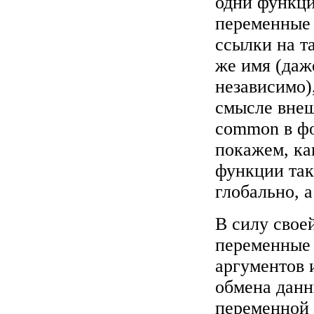
одни функци
переменные 
ссылки на т
же имя (даж
независимо),
смысле вне
common в фор
покажем, ка
функции так
глобально, а
В силу свое
переменные 
аргументов 
обмена дан
переменной 