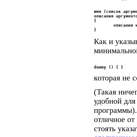
имя (список аргуме
описания аргументо
{

	описания и операторы, если они имеются

Как и указыв
минимально
которая не 
(Такая ниче
удобной для
программы).
отличное от
стоять указа