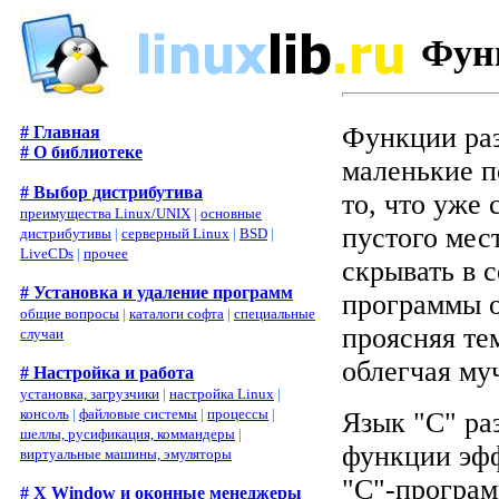
Фун
Функции раз
# Главная
# О библиотеке
маленькие п
# Выбор дистрибутива
то, что уже 
преимущества Linux/UNIX
|
основные
пустого мес
дистрибутивы
|
серверный Linux
|
BSD
|
LiveCDs
|
прочее
скрывать в 
# Установка и удаление программ
программы о
общие вопросы
|
каталоги софта
|
специальные
проясняя те
случаи
облегчая му
# Настройка и работа
установка, загрузчики
|
настройка Linux
|
консоль
|
файловые системы
|
процессы
|
Язык "C" ра
шеллы, русификация, коммандеры
|
функции эфф
виртуальные машины, эмуляторы
"C"-програм
# X Window и оконные менеджеры