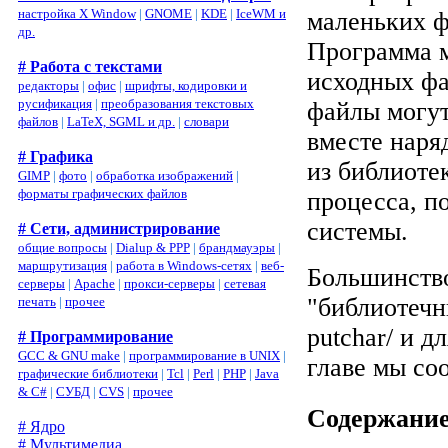
настройка X Window
|
GNOME
|
KDE
|
IceWM и
маленьких ф
др.
Программа м
# Работа с текстами
исходных фа
редакторы
|
офис
|
шрифты, кодировки и
русификация
|
преобразования текстовых
файлы могут
файлов
|
LaTeX, SGML и др.
|
словари
вместе наря
# Графика
из библиотек
GIMP
|
фото
|
обработка изображений
|
форматы графических файлов
процесса, п
системы.
# Сети, администрирование
общие вопросы
|
Dialup & PPP
|
брандмауэры
|
маршрутизация
|
работа в Windows-сетях
|
веб-
Большинство
серверы
|
Apache
|
прокси-серверы
|
сетевая
"библиотечн
печать
|
прочее
putchar/ и дл
# Программирование
GCC & GNU make
|
программирование в UNIX
|
главе мы со
графические библиотеки
|
Tcl
|
Perl
|
PHP
|
Java
& C#
|
СУБД
|
CVS
|
прочее
Содержани
# Ядро
# Мультимедиа