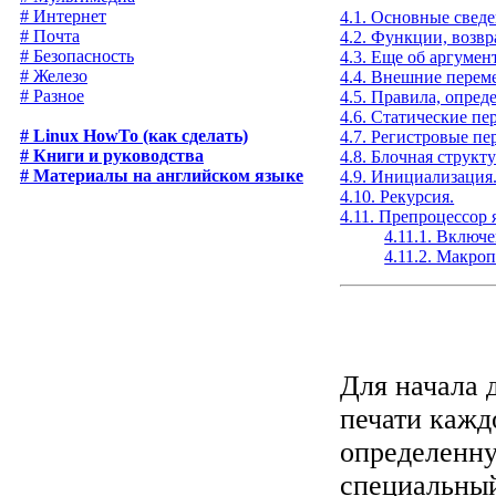
# Интернет
4.1. Основные сведе
# Почта
4.2. Функции, возв
# Безопасность
4.3. Еще об аргуме
# Железо
4.4. Внешние перем
# Разное
4.5. Правила, опред
4.6. Статические пе
# Linux HowTo (как сделать)
4.7. Регистровые п
# Книги и руководства
4.8. Блочная структу
# Материалы на английском языке
4.9. Инициализация
4.10. Рекурсия.
4.11. Препроцессор я
4.11.1. Включ
4.11.2. Макро
Для начала 
печати кажд
определенну
специальный