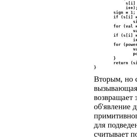
	     s[i] == ' ' || s[i] == '\n' || s[i] == '\t';

	     i++);

	sign = 1;

	if (s[i] == '+' || s[i] == '-')	/* sign */

		sign = (s[i++] == '+') ? 1 : -1;

	for (val = 0; s[i] >= '0' && s[i] <= '9'; i++)

		val = 10 * val + s[i] - '0';

	if (s[i] == '.')

		i++;

	for (power = 1; s[i] >= '0' && s[i] <= '9'; i++) {

		val = 10 * val + s[i] - '0';

		power *= 10;

	}

	return (sign * val / power);

Вторым, но 
вызывающая 
возвращает з
об'явление 
примитивног
для подведе
считывает п