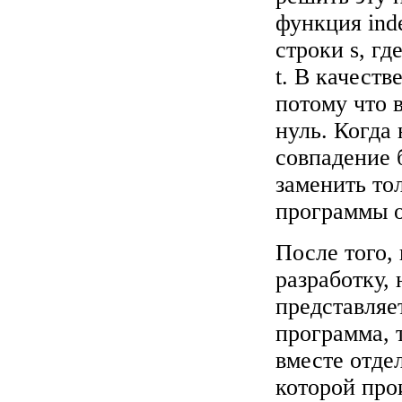
функция
ind
строки s, гд
t. В качеств
потому что 
нуль. Когда
совпадение 
заменить то
программы о
После того,
разработку,
представляе
программа, 
вместе отде
которой про