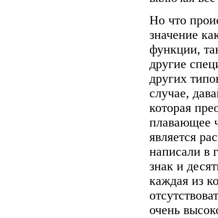
Но что прои
значение ка
функции, так
другие спец
других типов
случае, дав
которая прео
плавающее ч
является р
написали в 
знак и деся
каждая из к
отсутствова
очень высок