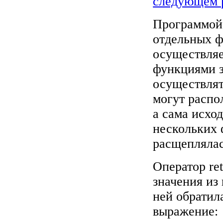
следующем 
Программой 
отдельных 
осуществляе
функциями з
осуществлят
могут распо
а сама исхо
нескольких 
расщеплялас
Оператор re
значения из
ней обратила
выражение: