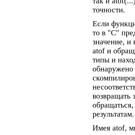
так и atof(.
точности.
Если функция
то в "C" пре
значение, и
atof и обра
типы и наход
обнаружено 
скомпилирова
несоответств
возвращать 
обращаться,
результатам.
Имея atof, 