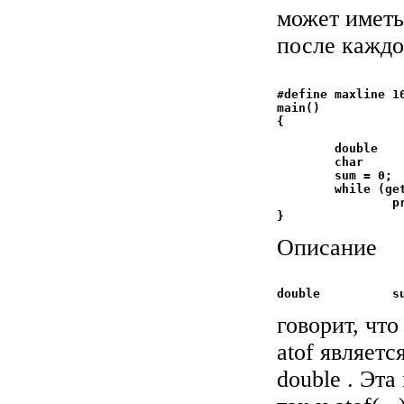
может иметь
после каждо
#define maxline 10
main()

{				/* rudimentary desk

				 * calk
	double          sum, atof();

	char            line[maxline];

	sum = 0;

	while (getline(line, maxline) > 0)

		printf("\t%.2f\n", sum += atof(line));

Описание
говорит, что
atof являет
double . Эта