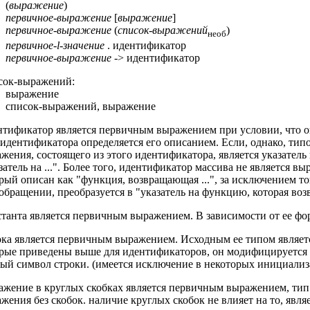
(
выражение
)
первичноe-выражение
[
выражение
]
первичноe-выражение
(
список-выражений
)
необ
первичноe-l-значение
. идентификатор
первичноe-выражение
-> идентификатор
сок-выражений:
выражение
список-выражений, выражение
тификатор является первичным выражением при условии, что он
идентификатора определяется его описанием. Если, однако, типо
жения, состоящего из этого идентификатора, является указатель 
затель на ...". Более того, идентификатор массива не является 
рый описан как "функция, возвращающая ...", за исключением то
обращении, преобразуется в "указатель на функцию, которая возвр
танта является первичным выражением. В зависимости от ее фор
ка является первичным выражением. Исходным ее типом являетс
рые приведены выше для идентификаторов, он модифицируется в 
ый символ строки. (имеется исключение в некоторых инициализ
жение в круглых скобках является первичным выражением, тип 
жения без скобок. наличие круглых скобок не влияет на то, явля