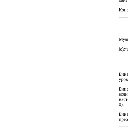
байт
Конс
Муль
Мул
Бина
уров
Бина
если
наст
0).
Бина
прео