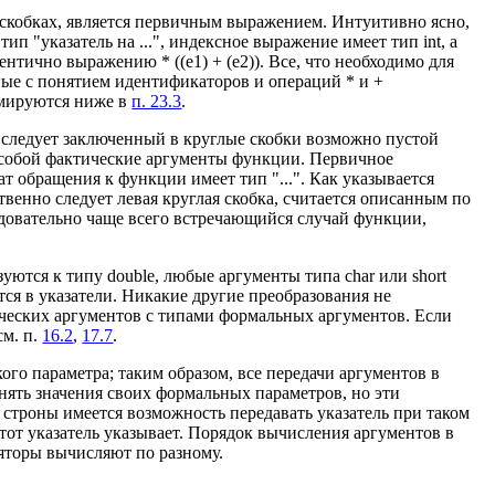
скобках, является первичным выражением. Интуитивно ясно,
п "указатель на ...", индексное выражение имеет тип int, а
ентично выражению * ((е1) + (е2)). Все, что необходимо для
нные с понятием идентификаторов и операций * и +
ммируются ниже в
п. 23.3
.
следует заключенный в круглые скобки возможно пустой
 собой фактические аргументы функции. Первичное
ат обращения к функции имеет тип "...". Как указывается
венно следует левая круглая скобка, считается описанным по
довательно чаще всего встречающийся случай функции,
ются к типу double, любые аргументы типа char или short
тся в указатели. Никакие другие преобразования не
ических аргументов с типами формальных аргументов. Если
см. п.
16.2
,
17.7
.
го параметра; таким образом, все передачи аргументов в
нять значения своих формальных параметров, но эти
 строны имеется возможность передавать указатель при таком
этот указатель указывает. Порядок вычисления аргументов в
ляторы вычисляют по разному.