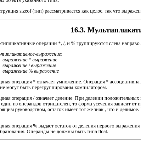
ах об'екта указанного типа.
трукция sizeof (тип) рассматривается как целое, так что выражение
16.3. Мультиплика
типликативные операции *, /, и % группируются слева направ
ьтипликативное-выражение
:
выражение
*
выражение
выражение
/
выражение
выражение
%
выражение
рная операция * означает умножение. Операция * ассоциативна
не могут быть перегруппированы компилятором.
рная операция / означает деление. При делении положительных
 один из операндов отрицателен, то форма усечения зависит о
оящим руководством, остаток имеет тот же знак , что и делимое. 
рная операция % выдает остаток от деления первого выражени
бразования. Операнды не должны быть типа float.