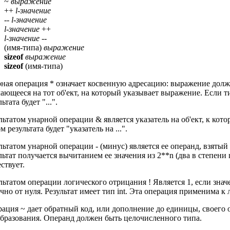
~
выражение
++
l-значение
--
l-значение
l-значение
++
l-значение
--
(имя-типа)
выражение
sizeof
выражение
sizeof
(имя-типа)
ная операция * означает косвенную адресацию: выражение должно
ающееся на тот об'ект, на который указывает выражение. Если ти
ьтата будет "...".
льтатом унарной операции & является указатель на об'ект, к котор
м результата будет "указатель на ...".
льтатом унарной операции - (минус) является ее операнд, взяты
льтат получается вычитанием ее значения из 2**n (два в степени n
ствует.
льтатом операции логического отрицания ! Является 1, если значе
чно от нуля. Результат имеет тип int. Эта операция применима 
ация ~ дает обратный код, или дополнение до единицы, своег
бразования. Операнд должен быть целочисленного типа.