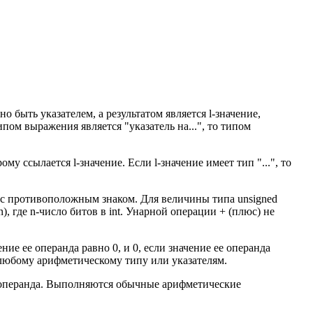
 быть указателем, а результатом является l-значение,
пом выражения является "указатель на...", то типом
ому ссылается l-значение. Если l-значение имеет тип "...", то
й с противоположным знаком. Для величины типа unsigned
), где n-число битов в int. Унарной операции + (плюс) не
ние ее операнда равно 0, и 0, если значение ее операнда
к любому арифметическому типу или указателям.
о операнда. Выполняются обычные арифметические