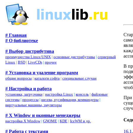
Стар
# Главная
само
# О библиотеке
явля
кажд
# Выбор дистрибутива
ассо
преимущества Linux/UNIX
|
основные дистрибутивы
|
серверный
Linux
|
BSD
|
LiveCDs
|
прочее
В пр
подв
# Установка и удаление программ
эффе
общие вопросы
|
каталоги софта
|
специальные случаи
ассо
чтоб
# Настройка и работа
установка, загрузчики
|
настройка Linux
|
консоль
|
файловые
При 
системы
|
процессы
|
шеллы, русификация, коммандеры
|
суще
виртуальные машины, эмуляторы
случ
# X Window и оконные менеджеры
Сод
настройка X Window
|
GNOME
|
KDE
|
IceWM и др.
# Работа с текстами
16.1