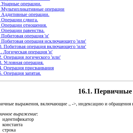
. Унарные операции.
. Мультипликативные операции
. Аддитивные операции.
. Операции сдвига.
. Операции отношения.
. Операции равенства.
. Побитовая операция 'и'
. Побитовая операция исключающего 'или'
0. Побитовая операция включающего 'или'
1. Логическая операция 'и'
2. Операция логического 'или'
3. Условная операция.
4. Операция присваивания
5. Операция запятая.
16.1. Первичные
ичные выражения, включающие ., ->, индексацию и обращения 
вичное выражение
:
идентификатор
константа
строка