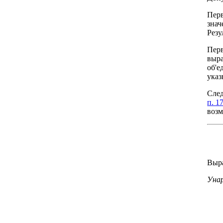
Перв
знач
Резу
Перв
выра
об'е
указ
След
п. 1
возм
Выра
Уна