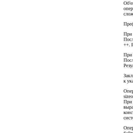
Об'е
опер
слож
Преф
При 
Посл
++. 
При 
Посл
Резу
Закл
к ук
Опер
size
При 
выра
конс
сист
Опер