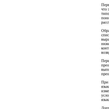
Перв
что 
типо
пони
расс
Обра
спис
выра
ниже
конт
возв
Пере
прео
выпо
прео
При 
язык
изме
усло
язык
Доп