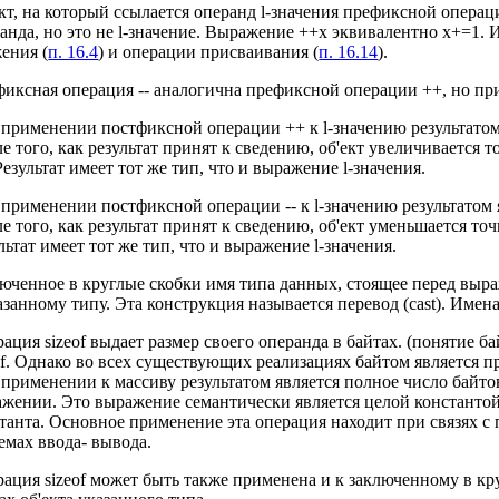
кт, на который ссылается операнд l-значения префиксной операц
анда, но это не l-значение. Выражение ++х эквивалентно х+=1.
ения (
п. 16.4
) и операции присваивания (
п. 16.14
).
иксная операция -- аналогична префиксной операции ++, но при
применении постфиксной операции ++ к l-значению результатом я
е того, как результат принят к сведению, об'ект увеличивается 
Результат имеет тот же тип, что и выражение l-значения.
применении постфиксной операции -- к l-значению результатом яв
е того, как результат принят к сведению, об'ект уменьшается то
льтат имеет тот же тип, что и выражение l-значения.
юченное в круглые скобки имя типа данных, стоящее перед выр
азанному типу. Эта конструкция называется перевод (cast). Име
ация sizeof выдает размер своего операнда в байтах. (понятие ба
of. Однако во всех существующих реализациях байтом является пр
применении к массиву результатом является полное число байтов
жении. Это выражение семантически является целой константой 
танта. Основное применение эта операция находит при связях с
емах ввода- вывода.
ация sizeof может быть также применена и к заключенному в кру