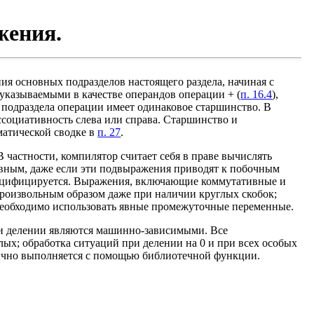
жения.
ия основных подразделов настоящего раздела, начиная с
указываемыми в качестве операндов операции + (
п. 16.4
),
о подраздела операции имеет одинаковое старшинство. В
ссоциативность слева или справа. Старшинство и
матической сводке в
п. 27
.
частности, компилятор считает себя в праве вычислять
ивным, даже если эти подвыражения приводят к побочным
пецифицируется. Выражения, включающие коммутативные и
 произвольным образом даже при наличии круглых скобок;
необходимо использовать явные промежуточные переменные.
и делении являются машинно-зависимыми. Все
х; обработка ситуаций при делении на 0 и при всех особых
ычно выполняется с помощью библиотечной функции.