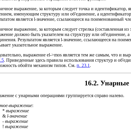
ичное выражение, за которым следует точка и идентификатор, 
ением, именующим структуру или об'единение, а идентификатор
льтатом является l-значение, ссылающееся на поименованный чл
ичное выражение, за которым следует стрелка (составленная из 
жение должно быть указателем на структуру или об'единение, 
динения. Результатом является l-значение, ссылающееся на поим
ывает указательное выражение.
овательно, выражение el->mos является тем же самым, что и выр
7.5
. Приведенные здесь правила использования структур и об'еди
ожность обойти механизм типов. См.
п. 23.1
.
16.2. Унарные
жение с унарными операциями группируется справо налево.
рное-выражение
:
*
выражение
&
l-значение
-
выражение
!
выражение