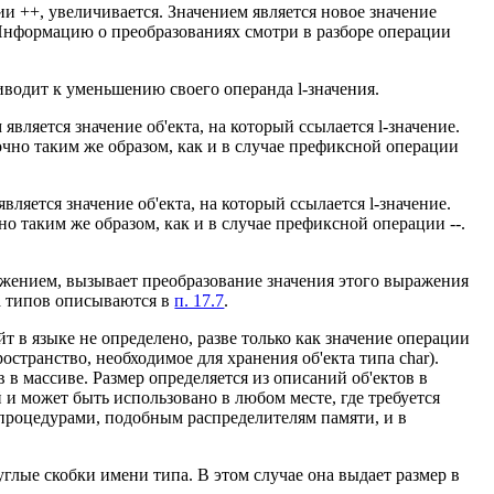
ии ++, увеличивается. Значением является новое значение
 Информацию о преобразованиях смотри в разборе операции
водит к уменьшению своего операнда l-значения.
вляется значение об'екта, на который ссылается l-значение.
точно таким же образом, как и в случае префиксной операции
ляется значение об'екта, на который ссылается l-значение.
чно таким же образом, как и в случае префиксной операции --.
ажением, вызывает преобразование значения этого выражения
на типов описываются в
п. 17.7
.
йт в языке не определено, разве только как значение операции
остранство, необходимое для хранения об'екта типа char).
 в массиве. Размер определяется из описаний об'ектов в
и может быть использовано в любом месте, где требуется
 процедурами, подобным распределителям памяти, и в
глые скобки имени типа. В этом случае она выдает размер в