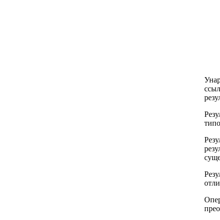
Унар
ссыл
резул
Резу
типо
Резу
резу
суще
Резу
отли
Опер
прео