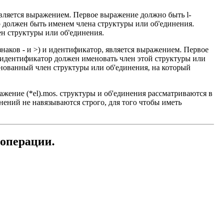
является выражением. Первое выражение должно быть l-
 должен быть именем члена структуры или об'единения.
ен структуры или об'единения.
знаков - и >) и идентификатор, является выражением. Первое
а идентификатор должен именовать член этой структуры или
енованный член структуры или об'единения, на который
ажение (*el).mos. структуры и об'единения рассматриваются в
нений не навязываются строго, для того чтобы иметь
 операции.