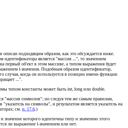
 описан подходящим образом, как это обсуждается ниже.
м идентификатора является "массив ...", то значением
на первый об'ект в этом массиве, а типом выражения будет
выражением l-значения. Подобным образом идентификатор,
го случая, когда он используется в позиции имени функции
ащает ...".
мы типом константы может быть int, long или double.
я "массив символов"; но следуя тем же самым правилам,
"указатель на символы", и результатом является указатель на
аторах; см.
п. 17.6
.)
и значение которого идентичны типу и значению этого
ется ли выражение l-значением или нет.