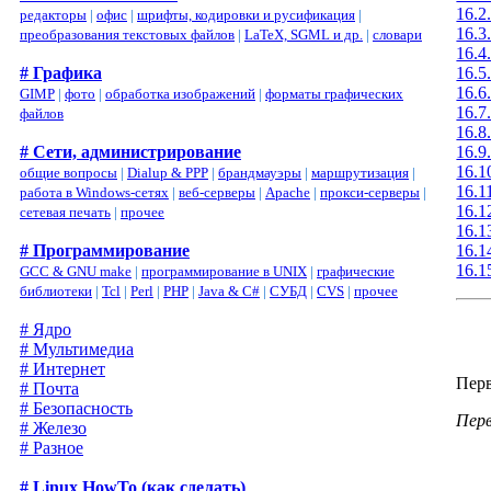
16.2
редакторы
|
офис
|
шрифты, кодировки и русификация
|
16.3
преобразования текстовых файлов
|
LaTeX, SGML и др.
|
словари
16.4
# Графика
16.5
16.6
GIMP
|
фото
|
обработка изображений
|
форматы графических
16.7
файлов
16.8
# Сети, администрирование
16.9
16.1
общие вопросы
|
Dialup & PPP
|
брандмауэры
|
маршрутизация
|
16.1
работа в Windows-сетях
|
веб-серверы
|
Apache
|
прокси-серверы
|
16.1
сетевая печать
|
прочее
16.1
# Программирование
16.1
16.1
GCC & GNU make
|
программирование в UNIX
|
графические
библиотеки
|
Tcl
|
Perl
|
PHP
|
Java & C#
|
СУБД
|
CVS
|
прочее
# Ядро
# Мультимедиа
# Интернет
Перв
# Почта
# Безопасность
Пер
# Железо
# Разное
# Linux HowTo (как сделать)