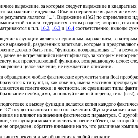
ичное выражение, за которым следует выражение в квадратных 
это выражение с индексом. Обычно первичное выражение имеет ти
м результата является "...". Выражение е1[е2] по определению ид
мания этой записи, содержится в этом разделе; вопросы, связа
матриваются в п.п.
16.2
,
16.3
и
16.4
соответственно; выводы су
щение к функции является первичным выражением, за которым 
ок выражений, разделенных запятыми, которые и представляют
жение должно быть типа "функция, возвращающая ...", а результ
, ранее не встречавщийся идентификатор, за которым непосредст
ексту, как представляющий функцию, возвращающую целое; сле
ращающей целое значение, не нуждается в описании.
д обращением любые фактические аргументы типа float преобразу
бразуются к типу int, и, как обычно, имена массивов преобразую
лняются автоматически; в частности, не сравнивает типы факт
бразование необходимо, используйте явный перевод типа (cast); 
подготовке к вызову функции делается копия каждого фактическо
е "C" осуществляются строго по значению. Функция может изме
нения не влияют на значения фактических параметров. С другой
вии, что функция может изменять значение об'екта, на который 
е не определен; обратите внимание на то, что различные компи
ускаются рекурсивные обращения к любой функции.