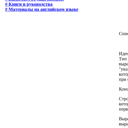
# Книги и руководства
# Материалы на английском языке
Спи
Иден
Тип 
выра
"ука
кото
при 
Конс
Стро
кото
перв
Выра
выра