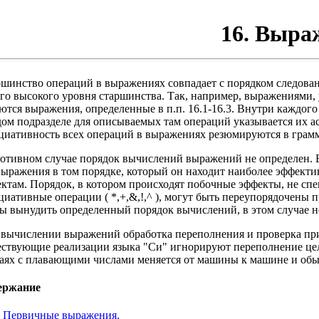
16. Выра
шинство операций в выражениях совпадает с порядком следован
го высокого уровня старшинства. Так, например, выражениями, 
ются выражения, определенные в п.п. 16.1-16.3. Внутри каждог
ом подразделе для описываемых там операций указывается их а
циативность всех операций в выражениях резюмируются в грам
отивном случае порядок вычислений выражений не определен. В 
ыражения в том порядке, который он находит наиболее эффект
ктам. Порядок, в котором происходят побочные эффекты, не с
циативные операции ( *,+,&,!,^ ), могут быть переупорядочены
ы вынудить определенный порядок вычислений, в этом случае 
вычислении выражений обработка переполнения и проверка пр
ствующие реализации языка "Си" игнорируют переполнение целы
аях с плавающими числами меняется от машины к машине и об
ержание
. Первичные выражения.