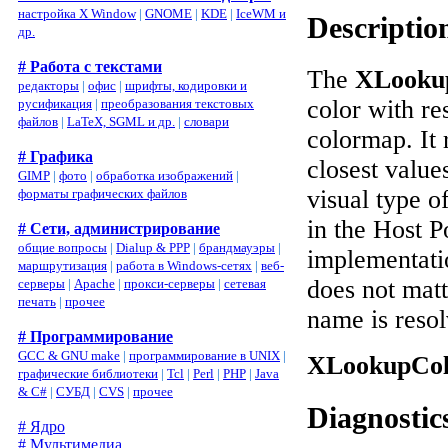
настройка X Window
|
GNOME
|
KDE
|
IceWM и
Descriptio
др.
# Работа с текстами
The
XLooku
редакторы
|
офис
|
шрифты, кодировки и
color with re
русификация
|
преобразования текстовых
файлов
|
LaTeX, SGML и др.
|
словари
colormap. It 
# Графика
closest value
GIMP
|
фото
|
обработка изображений
|
visual type o
форматы графических файлов
in the Host P
# Сети, администрирование
общие вопросы
|
Dialup & PPP
|
брандмауэры
|
implementati
маршрутизация
|
работа в Windows-сетях
|
веб-
does not mat
серверы
|
Apache
|
прокси-серверы
|
сетевая
печать
|
прочее
name is resol
# Программирование
GCC & GNU make
|
программирование в UNIX
|
XLookupCol
графические библиотеки
|
Tcl
|
Perl
|
PHP
|
Java
& C#
|
СУБД
|
CVS
|
прочее
Diagnostic
# Ядро
# Мультимедиа