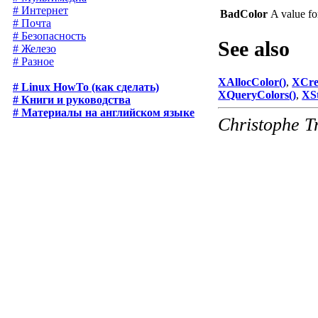
# Интернет
BadColor
A value f
# Почта
# Безопасность
See also
# Железо
# Разное
XAllocColor()
,
XCre
# Linux HowTo (как сделать)
XQueryColors()
,
XSt
# Книги и руководства
# Материалы на английском языке
Christophe T