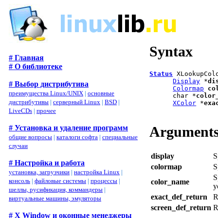
Syntax
# Главная
# О библиотеке
Status
 XLookupCol
Display
 *
di
# Выбор дистрибутива
Colormap
co
преимущества Linux/UNIX
|
основные
      char *
color
дистрибутивы
|
серверный Linux
|
BSD
|
XColor
 *
exa
LiveCDs
|
прочее
Argument
# Установка и удаление программ
общие вопросы
|
каталоги софта
|
специальные
случаи
display
S
# Настройка и работа
colormap
S
установка, загрузчики
|
настройка Linux
|
S
консоль
|
файловые системы
|
процессы
|
color_name
y
шеллы, русификация, коммандеры
|
exact_def_return
R
виртуальные машины, эмуляторы
screen_def_return
R
# X Window и оконные менеджеры