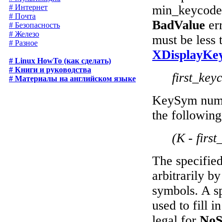
# Интернет
min_keycode
# Почта
BadValue
err
# Безопасность
# Железо
must be less
# Разное
XDisplayKey
# Linux HowTo (как сделать)
# Книги и руководства
first_ke
# Материалы на английском языке
KeySym numb
the followin
(K - fir
The specifie
arbitrarily by
symbols. A s
used to fill 
legal for
NoS