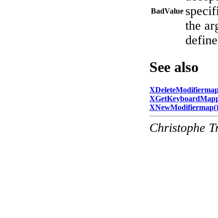
specif
BadValue
the ar
define
See also
XDeleteModifiermap
XGetKeyboardMapp
XNewModifiermap(
Christophe T