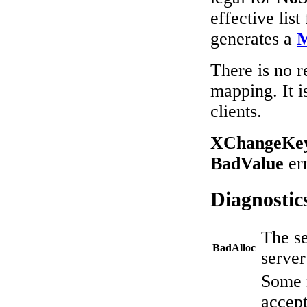
effective lis
generates a
M
There is no r
mapping. It i
clients.
XChangeKey
BadValue
err
Diagnostic
The se
BadAlloc
serve
Some n
accept