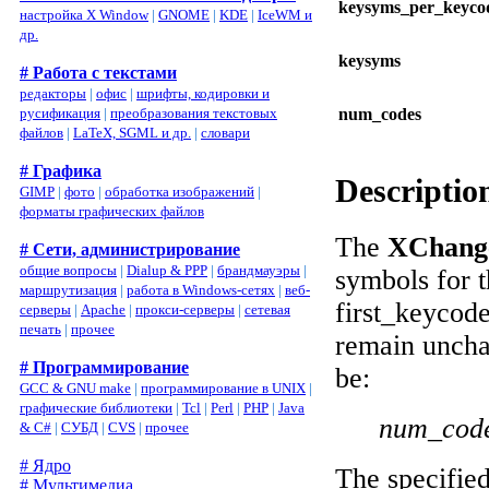
keysyms_per_keyco
настройка X Window
|
GNOME
|
KDE
|
IceWM и
др.
keysyms
# Работа с текстами
редакторы
|
офис
|
шрифты, кодировки и
num_codes
русификация
|
преобразования текстовых
файлов
|
LaTeX, SGML и др.
|
словари
# Графика
Descriptio
GIMP
|
фото
|
обработка изображений
|
форматы графических файлов
The
XChang
# Сети, администрирование
общие вопросы
|
Dialup & PPP
|
брандмауэры
|
symbols for 
маршрутизация
|
работа в Windows-сетях
|
веб-
first_keycod
серверы
|
Apache
|
прокси-серверы
|
сетевая
печать
|
прочее
remain uncha
# Программирование
be:
GCC & GNU make
|
программирование в UNIX
|
графические библиотеки
|
Tcl
|
Perl
|
PHP
|
Java
num_code
& C#
|
СУБД
|
CVS
|
прочее
# Ядро
The specified
# Мультимедиа