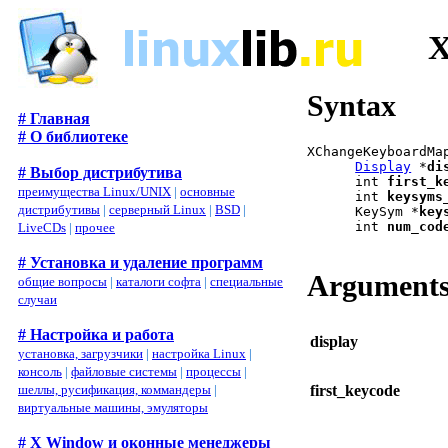
X
Syntax
# Главная
# О библиотеке
XChangeKeyboardMa
Display
 *
di
# Выбор дистрибутива
      int 
first_k
преимущества Linux/UNIX
|
основные
      int 
keysyms
дистрибутивы
|
серверный Linux
|
BSD
|
      KeySym *
key
      int 
num_cod
LiveCDs
|
прочее
# Установка и удаление программ
Argument
общие вопросы
|
каталоги софта
|
специальные
случаи
# Настройка и работа
display
установка, загрузчики
|
настройка Linux
|
консоль
|
файловые системы
|
процессы
|
first_keycode
шеллы, русификация, коммандеры
|
виртуальные машины, эмуляторы
# X Window и оконные менеджеры