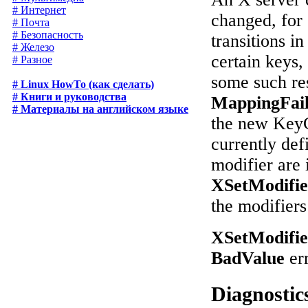
# Интернет
changed, for 
# Почта
# Безопасность
transitions i
# Железо
certain keys,
# Разное
some such rest
# Linux HowTo (как сделать)
# Книги и руководства
MappingFai
# Материалы на английском языке
the new KeyC
currently def
modifier are 
XSetModifi
the modifiers
XSetModifi
BadValue
err
Diagnostic