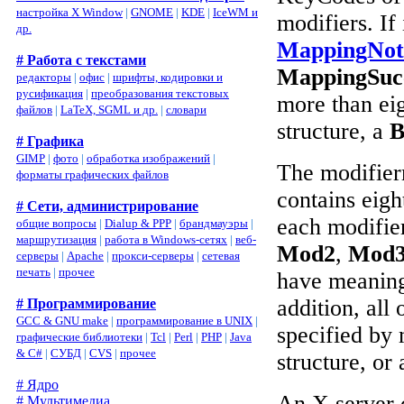
настройка X Window
|
GNOME
|
KDE
|
IceWM и
modifiers. If
др.
MappingNot
# Работа с текстами
MappingSuc
редакторы
|
офис
|
шрифты, кодировки и
русификация
|
преобразования текстовых
more than eig
файлов
|
LaTeX, SGML и др.
|
словари
structure, a
B
# Графика
GIMP
|
фото
|
обработка изображений
|
The modifie
форматы графических файлов
contains eig
# Сети, администрирование
each modifie
общие вопросы
|
Dialup & PPP
|
брандмауэры
|
маршрутизация
|
работа в Windows-сетях
|
веб-
Mod2
,
Mod
серверы
|
Apache
|
прокси-серверы
|
сетевая
печать
|
прочее
have meaning
addition, all
# Программирование
GCC & GNU make
|
программирование в UNIX
|
specified by
графические библиотеки
|
Tcl
|
Perl
|
PHP
|
Java
& C#
|
СУБД
|
CVS
|
прочее
structure, or
# Ядро
An X server 
# Мультимедиа