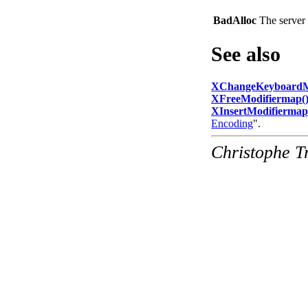
BadAlloc
The server 
See also
XChangeKeyboardM
XFreeModifiermap(
XInsertModifiermap
Encoding
".
Christophe T