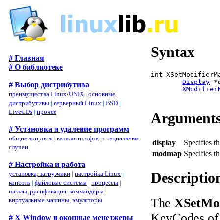
Syntax
# Главная
# О библиотеке
int XSetModifierM
Display
 *
# Выбор дистрибутива
XModifier
преимущества Linux/UNIX
|
основные
дистрибутивы
|
серверный Linux
|
BSD
|
LiveCDs
|
прочее
Argument
# Установка и удаление программ
общие вопросы
|
каталоги софта
|
специальные
display
Specifies t
случаи
modmap
Specifies t
# Настройка и работа
Descriptio
установка, загрузчики
|
настройка Linux
|
консоль
|
файловые системы
|
процессы
|
шеллы, русификация, коммандеры
|
The
XSetMod
виртуальные машины, эмуляторы
KeyCodes of t
# X Window и оконные менеджеры