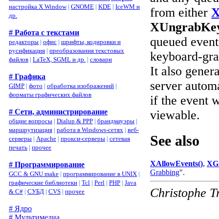
настройка X Window
|
GNOME
|
KDE
|
IceWM и
from either
X
др.
XUngrabKey
# Работа с текстами
queued events 
редакторы
|
офис
|
шрифты, кодировки и
русификация
|
преобразования текстовых
keyboard-grab
файлов
|
LaTeX, SGML и др.
|
словари
It also gener
# Графика
server autom
GIMP
|
фото
|
обработка изображений
|
форматы графических файлов
if the event
# Сети, администрирование
viewable.
общие вопросы
|
Dialup & PPP
|
брандмауэры
|
маршрутизация
|
работа в Windows-сетях
|
веб-
See also
серверы
|
Apache
|
прокси-серверы
|
сетевая
печать
|
прочее
XAllowEvents()
,
XGr
# Программирование
Grabbing
".
GCC & GNU make
|
программирование в UNIX
|
графические библиотеки
|
Tcl
|
Perl
|
PHP
|
Java
Christophe T
& C#
|
СУБД
|
CVS
|
прочее
# Ядро
# Мультимедиа