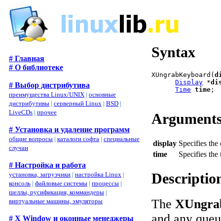
Syntax
# Главная
# О библиотеке
XUngrabKeyboard(
d
Display
 *
di
# Выбор дистрибутива
Time
time
;

преимущества Linux/UNIX
|
основные
дистрибутивы
|
серверный Linux
|
BSD
|
LiveCDs
|
прочее
Argument
# Установка и удаление программ
общие вопросы
|
каталоги софта
|
специальные
display
Specifies the
случаи
time
Specifies the
# Настройка и работа
Descriptio
установка, загрузчики
|
настройка Linux
|
консоль
|
файловые системы
|
процессы
|
шеллы, русификация, коммандеры
|
The
XUngra
виртуальные машины, эмуляторы
and any queue
# X Window и оконные менеджеры