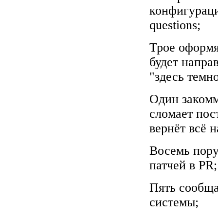
конфигураци
questions;
Трое оформя
будет направ
"здесь темно
Один закомм
сломает пос
вернёт всё н
Восемь пору
патчей в PR;
Пять сообща
системы;