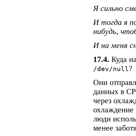
Я сильно см
И тогда я п
нибудь, что
И на меня с
17.4.
Куда н
?
/dev/null
Они отправл
данных в CP
через охлаж
охлаждение 
люди исполь
менее забот