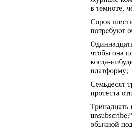
в темноте, ч
Сорок шесть
потребуют о
Одиннадцать
чтобы она п
когда-нибуд
платформу;
Семьдесят тр
протеста от
Тринадцать 
unsubscribe?"
обычной по