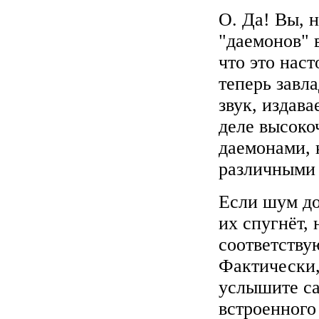
О. Да! Вы, 
"даемонов"
в
что это нас
теперь зав
звук, издав
деле высоко
даемонами, 
различными 
Если шум д
их спугнёт,
соответству
Фактически,
услышите са
встроенного