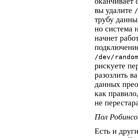
оканчивает 
вы удалите
трубу данны
но система 
начнет рабо
подключение
/dev/rando
рискуете пе
разозлить в
данных прео
как правило
не перестар
Пол Робинсо
Есть и друг