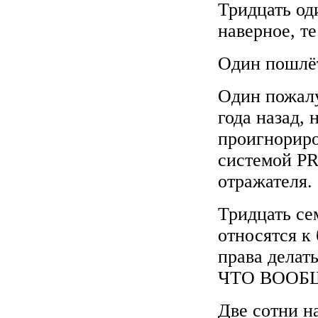
Тридцать оди
наверное, т
Один пошлёт
Один пожалу
года назад,
проигнориро
системой PR
отражателя.
Тридцать се
относятся к
права делат
ЧТО ВООБ
Две сотни н