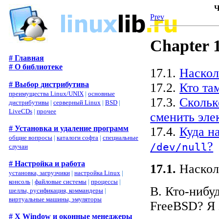
Ч
Prev
Chapter 
# Главная
# О библиотеке
17.1.
Наскол
# Выбор дистрибутива
17.2.
Кто та
преимущества Linux/UNIX
|
основные
17.3.
Скольк
дистрибутивы
|
серверный Linux
|
BSD
|
LiveCDs
|
прочее
сменить эле
# Установка и удаление программ
17.4.
Куда н
общие вопросы
|
каталоги софта
|
специальные
?
/dev/null
случаи
# Настройка и работа
17.1.
Насколь
установка, загрузчики
|
настройка Linux
|
консоль
|
файловые системы
|
процессы
|
В. Кто-нибу
шеллы, русификация, коммандеры
|
виртуальные машины, эмуляторы
FreeBSD? Я 
# X Window и оконные менеджеры