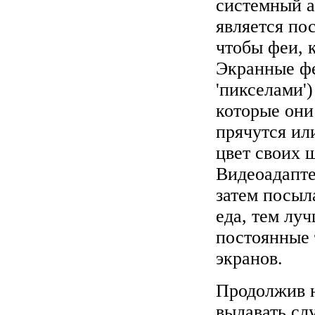
системный а
является по
чтобы феи, 
Экранные фе
'пикселами'
которые они
прячутся ил
цвет своих 
Видеоадапте
затем посыл
еда, тем лу
постоянные 
экранов.
Продолжив н
выдавать сл