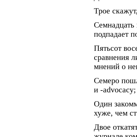
Трое скажут,
Семнадцать 
подпадает п
Пятьсот вос
сравнения л
мнений о не
Семеро пошл
и -advocacy;
Один закомм
хуже, чем ст
Двое откатя
журнале ком