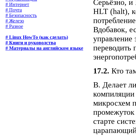
Серьёзно, и
# Интернет
HLT
(halt),
# Почта
# Безопасность
потребление
# Железо
# Разное
Вдобавок, е
управление 
# Linux HowTo (как сделать)
# Книги и руководства
переводить 
# Материалы на английском языке
энергопотре
17.2.
Кто там
В. Делает л
компиляции 
микросхем п
промежуток 
старте сист
царапающий