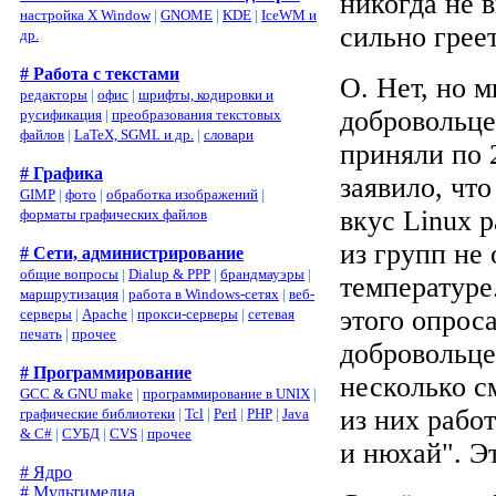
никогда не 
настройка X Window
|
GNOME
|
KDE
|
IceWM и
сильно греет
др.
# Работа с текстами
О. Нет, но 
редакторы
|
офис
|
шрифты, кодировки и
добровольце
русификация
|
преобразования текстовых
файлов
|
LaTeX, SGML и др.
|
словари
приняли по 
# Графика
заявило, что
GIMP
|
фото
|
обработка изображений
|
вкус Linux 
форматы графических файлов
из групп не
# Сети, администрирование
общие вопросы
|
Dialup & PPP
|
брандмауэры
|
температуре
маршрутизация
|
работа в Windows-сетях
|
веб-
этого опрос
серверы
|
Apache
|
прокси-серверы
|
сетевая
печать
|
прочее
добровольце
# Программирование
несколько с
GCC & GNU make
|
программирование в UNIX
|
из них рабо
графические библиотеки
|
Tcl
|
Perl
|
PHP
|
Java
& C#
|
СУБД
|
CVS
|
прочее
и нюхай"
. Э
# Ядро
# Мультимедиа