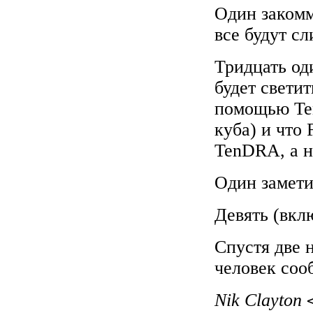
Один закомм
все будут с
Тридцать од
будет светит
помощью Ten
куба) и что
TenDRA, а н
Один замети
Девять (вкл
Спустя две 
человек сооб
Nik Clayton