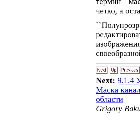
термин ``ма
четко, а ост
``Полупрозр
редактирова
изображения
своеобразно
Next:
9.1.4 
Маска кана
области
Grigory Bak