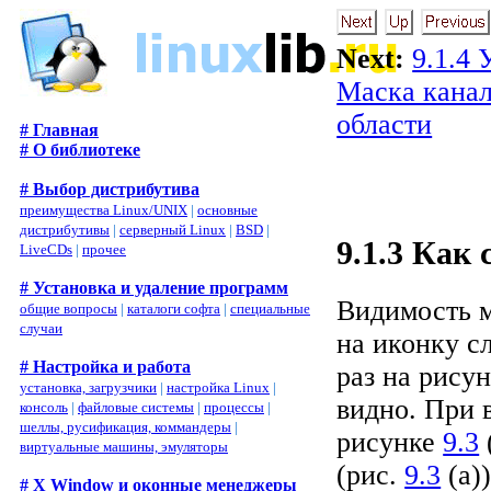
Next:
9.1.4 
Маска кана
области
# Главная
# О библиотеке
# Выбор дистрибутива
преимущества Linux/UNIX
|
основные
дистрибутивы
|
серверный Linux
|
BSD
|
9.1.3 Как
LiveCDs
|
прочее
# Установка и удаление программ
Видимость м
общие вопросы
|
каталоги софта
|
специальные
случаи
на иконку с
# Настройка и работа
раз на рису
установка, загрузчики
|
настройка Linux
|
видно. При 
консоль
|
файловые системы
|
процессы
|
шеллы, русификация, коммандеры
|
рисунке
9.3
виртуальные машины, эмуляторы
(рис.
9.3
(a))
# X Window и оконные менеджеры