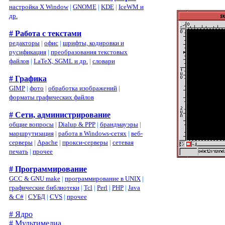
настройка X Window
|
GNOME
|
KDE
|
IceWM и
др.
# Работа с текстами
редакторы
|
офис
|
шрифты, кодировки и
русификация
|
преобразования текстовых
файлов
|
LaTeX, SGML и др.
|
словари
# Графика
GIMP
|
фото
|
обработка изображений
|
форматы графических файлов
# Сети, администрирование
общие вопросы
|
Dialup & PPP
|
брандмауэры
|
маршрутизация
|
работа в Windows-сетях
|
веб-
серверы
|
Apache
|
прокси-серверы
|
сетевая
печать
|
прочее
# Программирование
GCC & GNU make
|
программирование в UNIX
|
графические библиотеки
|
Tcl
|
Perl
|
PHP
|
Java
& C#
|
СУБД
|
CVS
|
прочее
# Ядро
# Мультимедиа