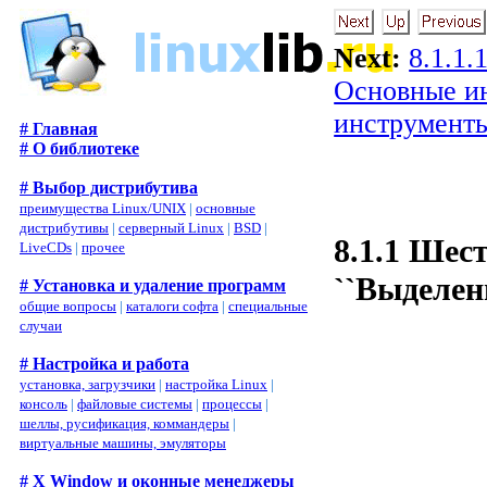
Next:
8.1.1
Основные и
инструмент
# Главная
# О библиотеке
# Выбор дистрибутива
преимущества Linux/UNIX
|
основные
дистрибутивы
|
серверный Linux
|
BSD
|
8.1.1 Шес
LiveCDs
|
прочее
``Выделен
# Установка и удаление программ
общие вопросы
|
каталоги софта
|
специальные
случаи
# Настройка и работа
установка, загрузчики
|
настройка Linux
|
консоль
|
файловые системы
|
процессы
|
шеллы, русификация, коммандеры
|
виртуальные машины, эмуляторы
# X Window и оконные менеджеры