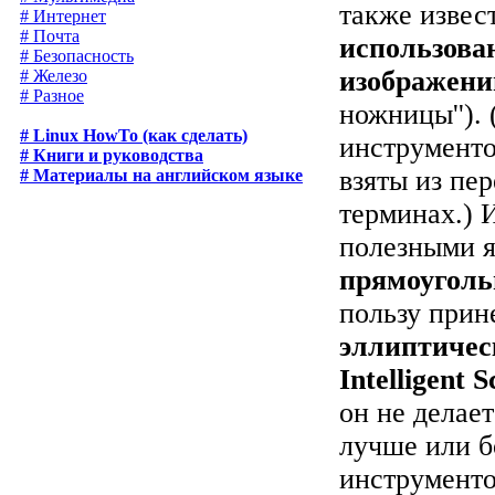
также извес
# Интернет
# Почта
использова
# Безопасность
изображени
# Железо
# Разное
ножницы'').
# Linux HowTo (как сделать)
инструменто
# Книги и руководства
взяты из пе
# Материалы на английском языке
терминах.) 
полезными 
прямоуголь
пользу прин
эллиптичес
Intelligent S
он не делает
лучше или б
инструменто