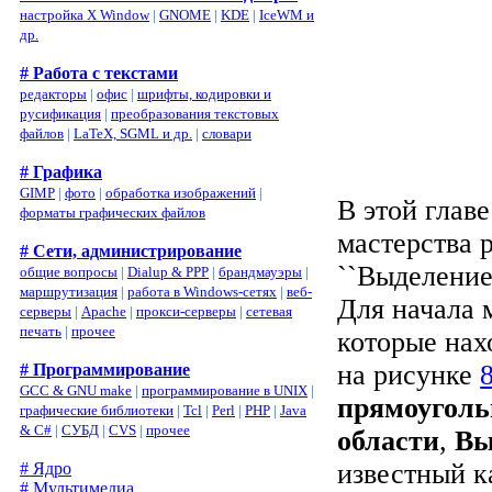
настройка X Window
|
GNOME
|
KDE
|
IceWM и
др.
# Работа с текстами
редакторы
|
офис
|
шрифты, кодировки и
русификация
|
преобразования текстовых
файлов
|
LaTeX, SGML и др.
|
словари
# Графика
GIMP
|
фото
|
обработка изображений
|
В этой глав
форматы графических файлов
мастерства 
# Сети, администрирование
``Выделение
общие вопросы
|
Dialup & PPP
|
брандмауэры
|
маршрутизация
|
работа в Windows-сетях
|
веб-
Для начала 
серверы
|
Apache
|
прокси-серверы
|
сетевая
печать
|
прочее
которые нах
на рисунке
# Программирование
GCC & GNU make
|
программирование в UNIX
|
прямоуголь
графические библиотеки
|
Tcl
|
Perl
|
PHP
|
Java
& C#
|
СУБД
|
CVS
|
прочее
области
,
Вы
известный 
# Ядро
# Мультимедиа