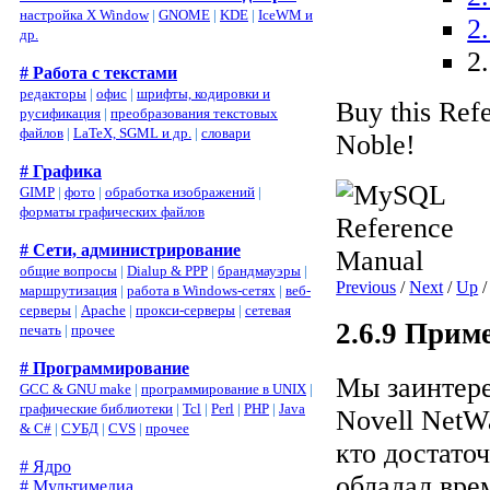
настройка X Window
|
GNOME
|
KDE
|
IceWM и
2
др.
2
# Работа с текстами
редакторы
|
офис
|
шрифты, кодировки и
Buy this Ref
русификация
|
преобразования текстовых
файлов
|
LaTeX, SGML и др.
|
словари
Noble!
# Графика
GIMP
|
фото
|
обработка изображений
|
форматы графических файлов
# Сети, администрирование
общие вопросы
|
Dialup & PPP
|
брандмауэры
|
Previous
/
Next
/
Up
маршрутизация
|
работа в Windows-сетях
|
веб-
серверы
|
Apache
|
прокси-серверы
|
сетевая
2.6.9 Прим
печать
|
прочее
# Программирование
Мы заинтере
GCC & GNU make
|
программирование в UNIX
|
графические библиотеки
|
Tcl
|
Perl
|
PHP
|
Java
Novell NetWa
& C#
|
СУБД
|
CVS
|
прочее
кто достато
# Ядро
обладал вре
# Мультимедиа