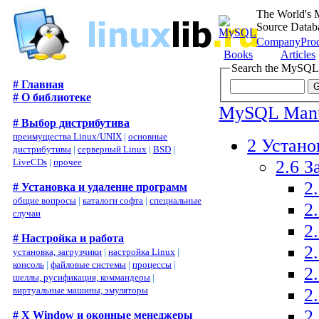
The World's 
Source Datab
Company
Pro
Books
Articles
Search the MySQL
# Главная
# О библиотеке
MySQL Man
# Выбор дистрибутива
преимущества Linux/UNIX
|
основные
2 Устан
дистрибутивы
|
серверный Linux
|
BSD
|
2.6 
LiveCDs
|
прочее
2
# Установка и удаление программ
общие вопросы
|
каталоги софта
|
специальные
2
случаи
2
# Настройка и работа
2
установка, загрузчики
|
настройка Linux
|
консоль
|
файловые системы
|
процессы
|
2
шеллы, русификация, коммандеры
|
2
виртуальные машины, эмуляторы
2
# X Window и оконные менеджеры