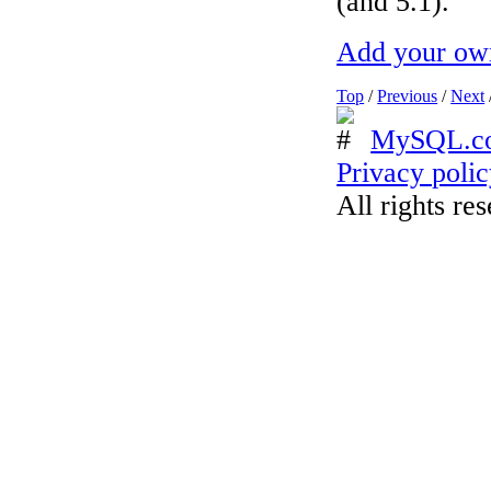
(and 5.1).
Add your ow
Top
/
Previous
/
Next
MySQL.c
Privacy poli
All rights re