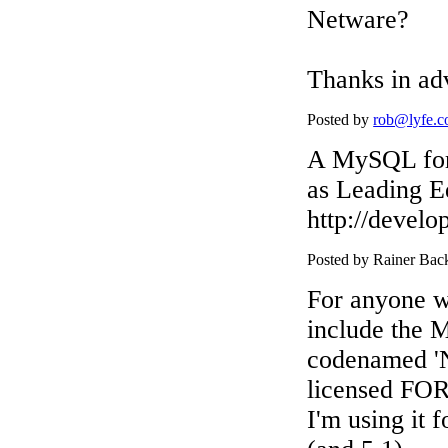
Netware?
Thanks in ad
Posted by
rob@lyfe.
A MySQL for 
as Leading E
http://devel
Posted by Rainer Ba
For anyone wh
include the 
codenamed 'N
licensed F
I'm using it 