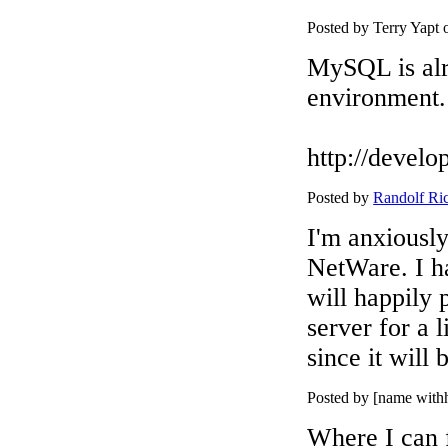
Posted by Terry Yapt
MySQL is alr
environment.
http://develo
Posted by
Randolf Ri
I'm anxiousl
NetWare. I h
will happily
server for a l
since it will
Posted by [name wit
Where I can 