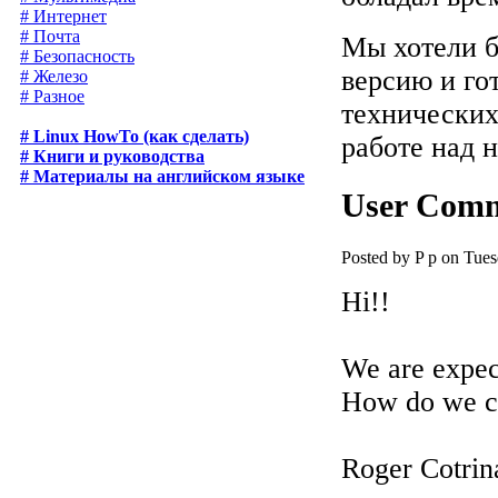
# Интернет
# Почта
Мы хотели 
# Безопасность
версию и го
# Железо
# Разное
технических
# Linux HowTo (как сделать)
работе над н
# Книги и руководства
# Материалы на английском языке
User Com
Posted by P p on Tue
Hi!!
We are expec
How do we co
Roger Cotrin