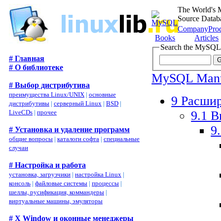
The World's 
Source Datab
Company
Pro
Books
Articles
Search the MySQL
# Главная
# О библиотеке
MySQL Man
# Выбор дистрибутива
преимущества Linux/UNIX
|
основные
9 Расши
дистрибутивы
|
серверный Linux
|
BSD
|
9.1 
LiveCDs
|
прочее
9
# Установка и удаление программ
общие вопросы
|
каталоги софта
|
специальные
случаи
# Настройка и работа
установка, загрузчики
|
настройка Linux
|
консоль
|
файловые системы
|
процессы
|
шеллы, русификация, коммандеры
|
виртуальные машины, эмуляторы
# X Window и оконные менеджеры