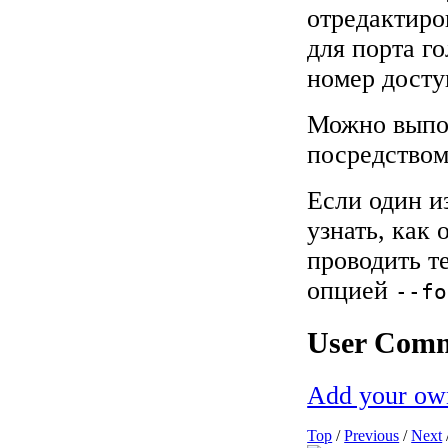
отредактиро
для порта г
номер досту
Можно выпол
посредство
Если один и
узнать, как
проводить т
опцией
--fo
User Com
Add your ow
Top
/
Previous
/
Next