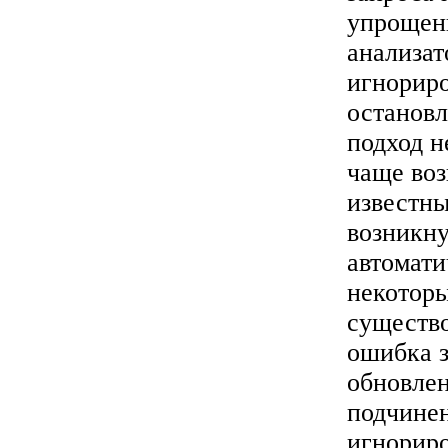
упрощенн
анализат
игнориро
остановл
подход н
чаще воз
известны
возникну
автомати
некоторы
существо
ошибка з
обновле
подчинен
игнориро