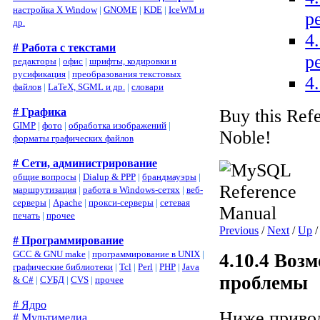
настройка X Window
|
GNOME
|
KDE
|
IceWM и
р
др.
4
# Работа с текстами
р
редакторы
|
офис
|
шрифты, кодировки и
русификация
|
преобразования текстовых
4
файлов
|
LaTeX, SGML и др.
|
словари
Buy this Ref
# Графика
GIMP
|
фото
|
обработка изображений
|
Noble!
форматы графических файлов
# Сети, администрирование
общие вопросы
|
Dialup & PPP
|
брандмауэры
|
маршрутизация
|
работа в Windows-сетях
|
веб-
серверы
|
Apache
|
прокси-серверы
|
сетевая
печать
|
прочее
Previous
/
Next
/
Up
# Программирование
GCC & GNU make
|
программирование в UNIX
|
4.10.4 Воз
графические библиотеки
|
Tcl
|
Perl
|
PHP
|
Java
проблемы
& C#
|
СУБД
|
CVS
|
прочее
# Ядро
Ниже привод
# Мультимедиа