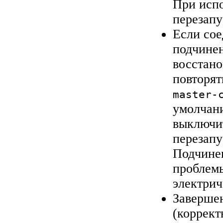
При испо
перезапу
Если сое
подчинен
восстано
повторят
master-
умолчани
выключит
перезапу
Подчинен
проблем
электрич
Завершен
(коррект