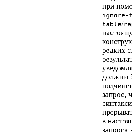
при пом
ignore-
/
table
re
настоящ
конструк
редких с
результа
уведомля
должны 
подчинен
запрос, 
синтакси
прерыват
в настоя
запроса 