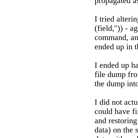
propagated a
I tried alteri
(field,'')) - 
command, and
ended up in t
I ended up ha
file dump fro
the dump int
I did not actua
could have f
and restoring
data) on the 