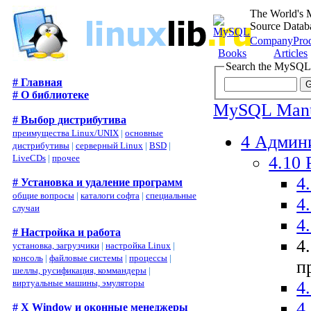
The World's 
Source Datab
Company
Pro
Books
Articles
Search the MySQL
# Главная
# О библиотеке
MySQL Man
# Выбор дистрибутива
преимущества Linux/UNIX
|
основные
4 Админ
дистрибутивы
|
серверный Linux
|
BSD
|
4.10
LiveCDs
|
прочее
4
# Установка и удаление программ
общие вопросы
|
каталоги софта
|
специальные
4
случаи
4
# Настройка и работа
4
установка, загрузчики
|
настройка Linux
|
консоль
|
файловые системы
|
процессы
|
п
шеллы, русификация, коммандеры
|
4
виртуальные машины, эмуляторы
4
# X Window и оконные менеджеры