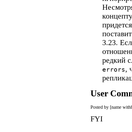
Несмотр
концепту
придется
поставит
3.23. Ес
отношени
редкий с
,
errors
репликац
User Com
Posted by [name wit
FYI