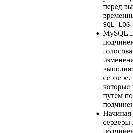
перед в
временн
SQL_LOG
MySQL п
подчинен
голосова
изменени
выполня
сервере.
которые 
путем по
подчине
Начиная 
серверы
подчине