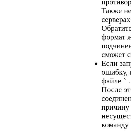
противор
Также не
серверах
Обратите
формат ж
подчинен
сможет с
Если зап
ошибку, 
файле
`
После эт
соединен
причину
несущест
команду