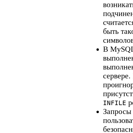
возника
подчинен
считаетс
быть так
символов
В MySQL
выполнен
выполнен
сервере
проигнор
присутст
р
INFILE
Запросы 
пользова
безопасн