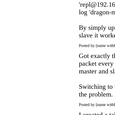
'
repl@192.16
log 'dragon-m
By simply upg
slave it work
Posted by [name wit
Got exactly t
packet every 
master and sl
Switching to 
the problem.
Posted by [name wit
I created a ta