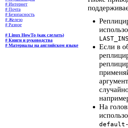
# Интернет
поддержива
# Почта
# Безопасность
Реплицир
# Железо
# Разное
использ
# Linux HowTo (как сделать)
LAST_IN
# Книги и руководства
Если в о
# Материалы на английском языке
реплицир
реплици
применя
аргумент
случайн
наприме
На голов
использо
default