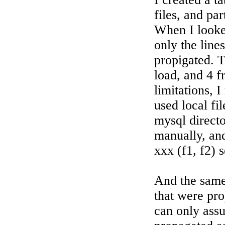
files, and pa
When I looked
only the line
propigated. 
load, and 4 f
limitations, 
used local fil
mysql directo
manually, and
xxx (f1, f2) 
And the same
that were pr
can only assu