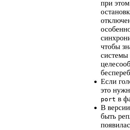
при этом
остановк
отключен
особенно
синхрони
чтобы зн
системы 
целесоо
беспереб
Если гол
это нужн
в ф
port
В версии
быть реп
появила