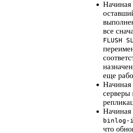
Начиная 
оставший
выполнен
все снач
FLUSH S
переиме
соответс
назначен
еще рабо
Начиная 
серверы 
реплика
Начиная 
binlog-
что обно