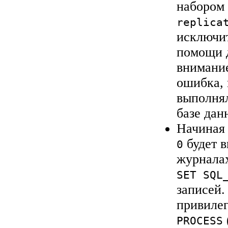
набором
replica
исключит
помощи 
внимание
ошибка, 
выполнял
базе дан
Начиная 
будет в
0
журналах
SET SQL
записей.
привиле
PROCESS