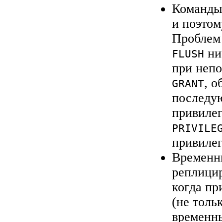
Команд
и поэтом
Проблем 
нич
FLUSH
при непо
, 
GRANT
последу
привиле
PRIVILE
привилег
Временны
реплицир
когда пр
(не толь
временн