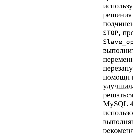
использ
решения
подчине
, пр
STOP
Slave_o
выполни
перемен
перезапу
помощи 
улучшила
решаться
MySQL 4.
использо
выполняю
рекомен