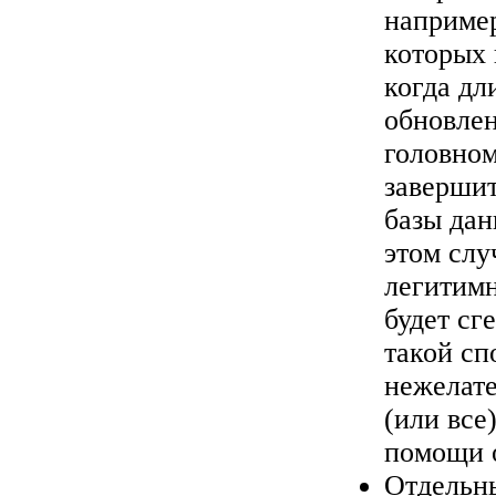
например
которых 
когда дл
обновлен
головном
завершит
базы дан
этом слу
легитимн
будет сг
такой сп
нежелате
(или все
помощи
Отдельны