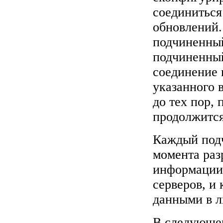
соединиться
обновлений.
подчиненный
подчиненный
соединение 
указанного 
до тех пор,
продолжитс
Каждый подч
момента раз
информации 
серверов, и
данными в л
В следующем