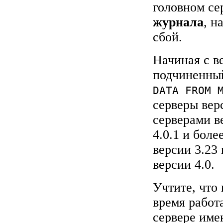
головном се
журнала
, н
сбой.
Начиная с в
подчиненный
DATA FROM 
серверы вер
серверами в
4.0.1 и бол
версии 3.23
версии 4.0.
Учтите, что
время работ
сервере им