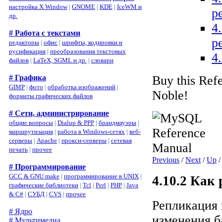
настройка X Window
|
GNOME
|
KDE
|
IceWM и
р
др.
4
# Работа с текстами
р
редакторы
|
офис
|
шрифты, кодировки и
русификация
|
преобразования текстовых
4
файлов
|
LaTeX, SGML и др.
|
словари
Buy this Ref
# Графика
GIMP
|
фото
|
обработка изображений
|
Noble!
форматы графических файлов
# Сети, администрирование
общие вопросы
|
Dialup & PPP
|
брандмауэры
|
маршрутизация
|
работа в Windows-сетях
|
веб-
серверы
|
Apache
|
прокси-серверы
|
сетевая
печать
|
прочее
Previous
/
Next
/
Up
# Программирование
GCC & GNU make
|
программирование в UNIX
|
4.10.2 Как
графические библиотеки
|
Tcl
|
Perl
|
PHP
|
Java
& C#
|
СУБД
|
CVS
|
прочее
Репликация 
# Ядро
изменения б
# Мультимедиа