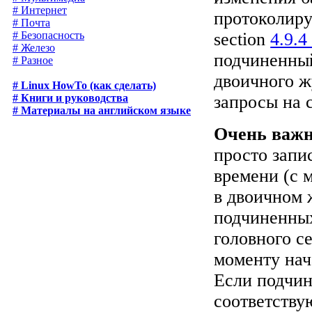
# Интернет
протоколиру
# Почта
# Безопасность
section
4.9.
# Железо
подчиненный
# Разное
двоичного ж
# Linux HowTo (как сделать)
# Книги и руководства
запросы на 
# Материалы на английском языке
Очень важ
просто запи
времени (с 
в двоичном 
подчиненных
головного с
моменту нач
Если подчин
соответству