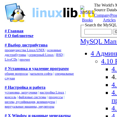
The World's 
Source Datab
Company
Pro
Books
Articles
Search the MySQL
# Главная
# О библиотеке
MySQL Man
# Выбор дистрибутива
преимущества Linux/UNIX
|
основные
4 Админ
дистрибутивы
|
серверный Linux
|
BSD
|
4.10
LiveCDs
|
прочее
4
# Установка и удаление программ
общие вопросы
|
каталоги софта
|
специальные
4
случаи
4
# Настройка и работа
4
установка, загрузчики
|
настройка Linux
|
консоль
|
файловые системы
|
процессы
|
п
шеллы, русификация, коммандеры
|
4
виртуальные машины, эмуляторы
4
# X Window и оконные менеджеры