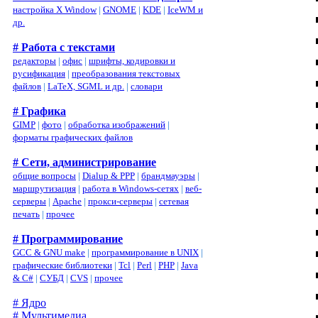
настройка X Window
|
GNOME
|
KDE
|
IceWM и
др.
# Работа с текстами
редакторы
|
офис
|
шрифты, кодировки и
русификация
|
преобразования текстовых
файлов
|
LaTeX, SGML и др.
|
словари
# Графика
GIMP
|
фото
|
обработка изображений
|
форматы графических файлов
# Сети, администрирование
общие вопросы
|
Dialup & PPP
|
брандмауэры
|
маршрутизация
|
работа в Windows-сетях
|
веб-
серверы
|
Apache
|
прокси-серверы
|
сетевая
печать
|
прочее
# Программирование
GCC & GNU make
|
программирование в UNIX
|
графические библиотеки
|
Tcl
|
Perl
|
PHP
|
Java
& C#
|
СУБД
|
CVS
|
прочее
# Ядро
# Мультимедиа