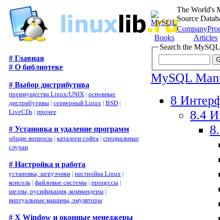
The World's 
Source Datab
Company
Pro
Books
Articles
Search the MySQL
# Главная
# О библиотеке
MySQL Man
# Выбор дистрибутива
преимущества Linux/UNIX
|
основные
8 Интер
дистрибутивы
|
серверный Linux
|
BSD
|
8.4 
LiveCDs
|
прочее
8
# Установка и удаление программ
общие вопросы
|
каталоги софта
|
специальные
случаи
# Настройка и работа
установка, загрузчики
|
настройка Linux
|
консоль
|
файловые системы
|
процессы
|
шеллы, русификация, коммандеры
|
виртуальные машины, эмуляторы
# X Window и оконные менеджеры